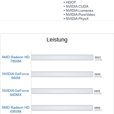
• HDCP
• NVIDIA CUDA
• NVIDIA Lumenex
• NVIDIA PureVideo
• NVIDIA PhysX
Leistung
AMD Radeon HD
3923
(101%)
7850M
NVIDIA GeForce
3906
(101%)
940M
NVIDIA GeForce
3903
(101%)
940MX
AMD Radeon HD
3899
(101%)
6950M