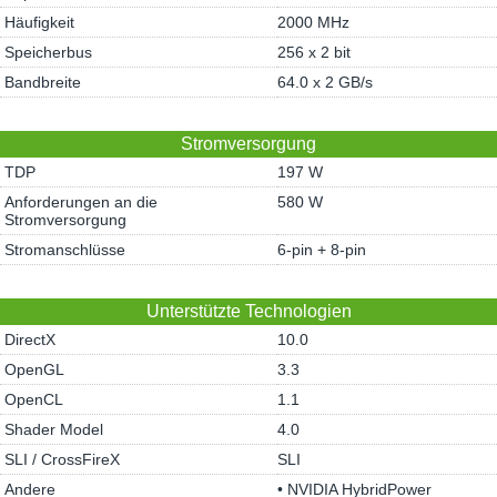
Häufigkeit
2000 MHz
Speicherbus
256 x 2 bit
Bandbreite
64.0 x 2 GB/s
Stromversorgung
TDP
197 W
Anforderungen an die
580 W
Stromversorgung
Stromanschlüsse
6-pin + 8-pin
Unterstützte Technologien
DirectX
10.0
OpenGL
3.3
OpenCL
1.1
Shader Model
4.0
SLI / CrossFireX
SLI
Andere
• NVIDIA HybridPower