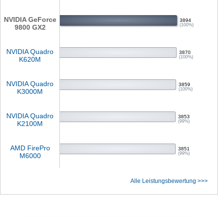
NVIDIA GeForce
3894
(100%)
9800 GX2
NVIDIA Quadro
3870
(100%)
K620M
NVIDIA Quadro
3859
(100%)
K3000M
NVIDIA Quadro
3853
(99%)
K2100M
AMD FirePro
3851
(99%)
M6000
Alle Leistungsbewertung >>>