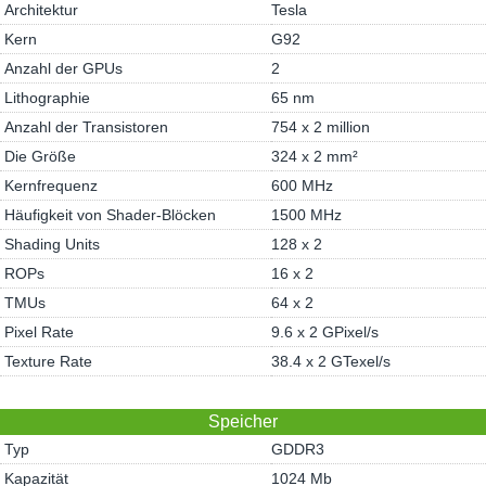
Architektur
Tesla
Kern
G92
Anzahl der GPUs
2
Lithographie
65 nm
Anzahl der Transistoren
754 x 2 million
Die Größe
324 x 2 mm²
Kernfrequenz
600 MHz
Häufigkeit von Shader-Blöcken
1500 MHz
Shading Units
128 x 2
ROPs
16 x 2
TMUs
64 x 2
Pixel Rate
9.6 x 2 GPixel/s
Texture Rate
38.4 x 2 GTexel/s
Speicher
Typ
GDDR3
Kapazität
1024 Mb