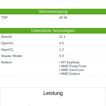
Stromversorgung
TDP
40 W
Unterstützte Technologien
DirectX
11.1
OpenGL
4.5
OpenCL
1.2
Shader Model
5.0
Andere
• ATI Eyefinity
• AMD PowerTune
• AMD ZeroCore
• AMD Enduro
Leistung