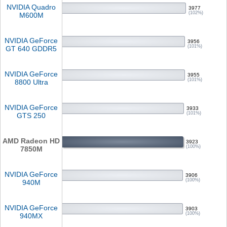
NVIDIA Quadro
3977
(102%)
M600M
NVIDIA GeForce
3956
(101%)
GT 640 GDDR5
NVIDIA GeForce
3955
(101%)
8800 Ultra
NVIDIA GeForce
3933
(101%)
GTS 250
AMD Radeon HD
3923
(100%)
7850M
NVIDIA GeForce
3906
(100%)
940M
NVIDIA GeForce
3903
(100%)
940MX