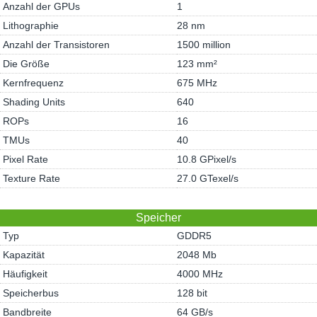
Anzahl der GPUs
1
Lithographie
28 nm
Anzahl der Transistoren
1500 million
Die Größe
123 mm²
Kernfrequenz
675 MHz
Shading Units
640
ROPs
16
TMUs
40
Pixel Rate
10.8 GPixel/s
Texture Rate
27.0 GTexel/s
Speicher
Typ
GDDR5
Kapazität
2048 Mb
Häufigkeit
4000 MHz
Speicherbus
128 bit
Bandbreite
64 GB/s