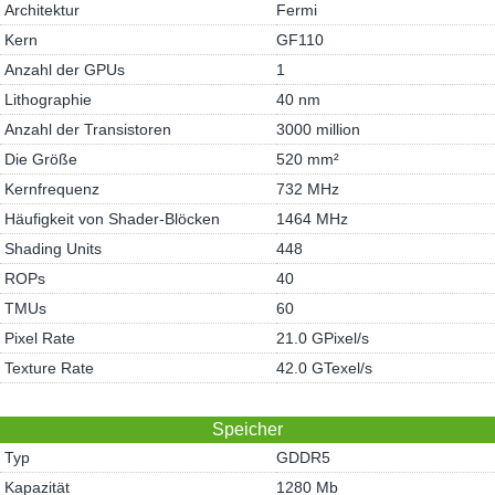
Architektur
Fermi
Kern
GF110
Anzahl der GPUs
1
Lithographie
40 nm
Anzahl der Transistoren
3000 million
Die Größe
520 mm²
Kernfrequenz
732 MHz
Häufigkeit von Shader-Blöcken
1464 MHz
Shading Units
448
ROPs
40
TMUs
60
Pixel Rate
21.0 GPixel/s
Texture Rate
42.0 GTexel/s
Speicher
Typ
GDDR5
Kapazität
1280 Mb