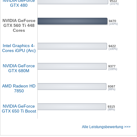
NVIDIA GeForce
9522
(101%)
GTX 480
NVIDIA GeForce
9470
(100%)
GTX 560 Ti 448
Cores
Intel Graphics 4-
9422
(100%)
Cores iGPU (Arc)
NVIDIA GeForce
9377
(100%)
GTX 680M
AMD Radeon HD
9367
(99%)
7850
NVIDIA GeForce
9315
(99%)
GTX 650 Ti Boost
Alle Leistungsbewertung >>>