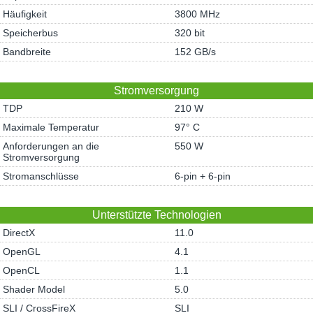
Häufigkeit
3800 MHz
Speicherbus
320 bit
Bandbreite
152 GB/s
Stromversorgung
TDP
210 W
Maximale Temperatur
97° C
Anforderungen an die
550 W
Stromversorgung
Stromanschlüsse
6-pin + 6-pin
Unterstützte Technologien
DirectX
11.0
OpenGL
4.1
OpenCL
1.1
Shader Model
5.0
SLI / CrossFireX
SLI