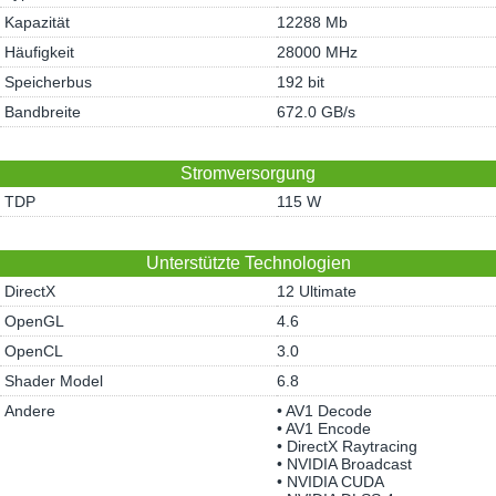
Kapazität
12288 Mb
Häufigkeit
28000 MHz
Speicherbus
192 bit
Bandbreite
672.0 GB/s
Stromversorgung
TDP
115 W
Unterstützte Technologien
DirectX
12 Ultimate
OpenGL
4.6
OpenCL
3.0
Shader Model
6.8
Andere
• AV1 Decode
• AV1 Encode
• DirectX Raytracing
• NVIDIA Broadcast
• NVIDIA CUDA