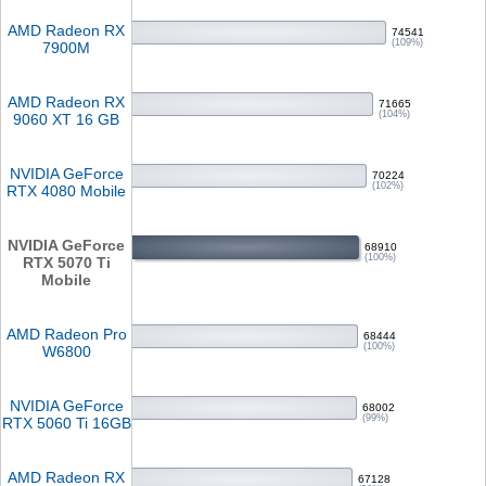
AMD Radeon RX
74541
(109%)
7900M
AMD Radeon RX
71665
(104%)
9060 XT 16 GB
NVIDIA GeForce
70224
(102%)
RTX 4080 Mobile
NVIDIA GeForce
68910
(100%)
RTX 5070 Ti
Mobile
AMD Radeon Pro
68444
(100%)
W6800
NVIDIA GeForce
68002
(99%)
RTX 5060 Ti 16GB
AMD Radeon RX
67128