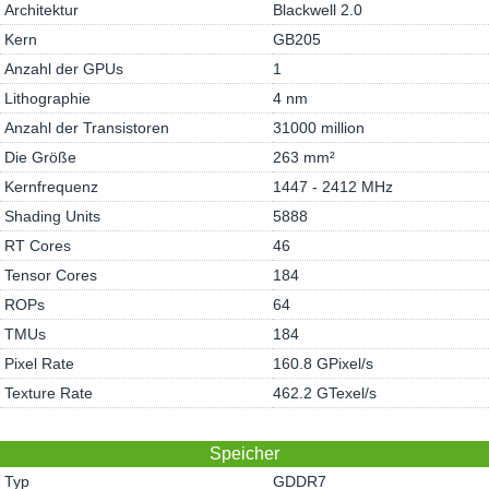
Architektur
Blackwell 2.0
Kern
GB205
Anzahl der GPUs
1
Lithographie
4 nm
Anzahl der Transistoren
31000 million
Die Größe
263 mm²
Kernfrequenz
1447 - 2412 MHz
Shading Units
5888
RT Cores
46
Tensor Cores
184
ROPs
64
TMUs
184
Pixel Rate
160.8 GPixel/s
Texture Rate
462.2 GTexel/s
Speicher
Typ
GDDR7