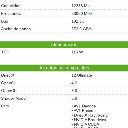
Capacidad
12288 Mb
Frecuencia
28000 MHz
Bus
192 bit
Ancho de banda
672.0 GB/s
Alimentación
TDP
115 W
Tecnologías compatibles
DirectX
12 Ultimate
OpenGL
4.6
OpenCL
3.0
Shader Model
6.8
Otro
• AV1 Decode
• AV1 Encode
• DirectX Raytracing
• NVIDIA Broadcast
• NVIDIA CUDA