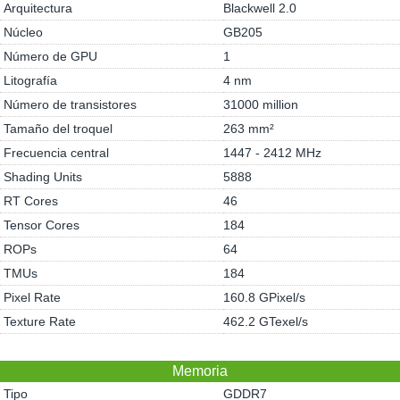
Arquitectura
Blackwell 2.0
Núcleo
GB205
Número de GPU
1
Litografía
4 nm
Número de transistores
31000 million
Tamaño del troquel
263 mm²
Frecuencia central
1447 - 2412 MHz
Shading Units
5888
RT Cores
46
Tensor Cores
184
ROPs
64
TMUs
184
Pixel Rate
160.8 GPixel/s
Texture Rate
462.2 GTexel/s
Memoria
Tipo
GDDR7