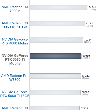
AMD Radeon RX
74541
(109%)
7900M
AMD Radeon RX
71665
(104%)
9060 XT 16 GB
NVIDIA GeForce
70224
(102%)
RTX 4080 Mobile
NVIDIA GeForce
68910
(100%)
RTX 5070 Ti
Mobile
AMD Radeon Pro
68444
(100%)
W6800
NVIDIA GeForce
68002
(99%)
RTX 5060 Ti 16GB
AMD Radeon RX
67128