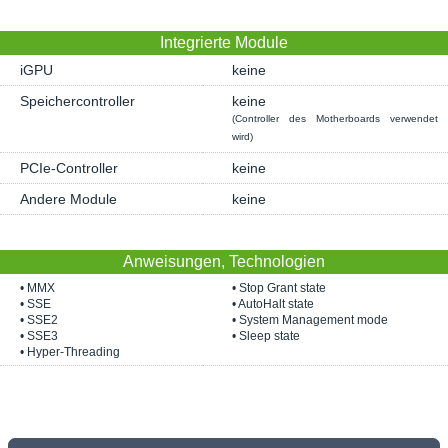
Integrierte Module
iGPU
keine
Speichercontroller
keine
(Controller des Motherboards verwendet
wird)
PCIe-Controller
keine
Andere Module
keine
Anweisungen, Technologien
• MMX
• Stop Grant state
• SSE
• AutoHalt state
• SSE2
• System Management mode
• SSE3
• Sleep state
• Hyper-Threading