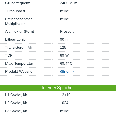
Grundfrequenz
2400 MHz
Turbo Boost
keine
Freigeschalteter
keine
Multiplikator
Architektur (Kern)
Prescott
Lithographie
90 nm
Transistoren, Mil.
125
TDP
89 W
Max. Temperatur
69.4° C
Produkt-Website
öffnen >
Interner Speicher
L1 Cache, Кb
12+16
L2 Cache, Кb
1024
L3 Cache, Кb
keine