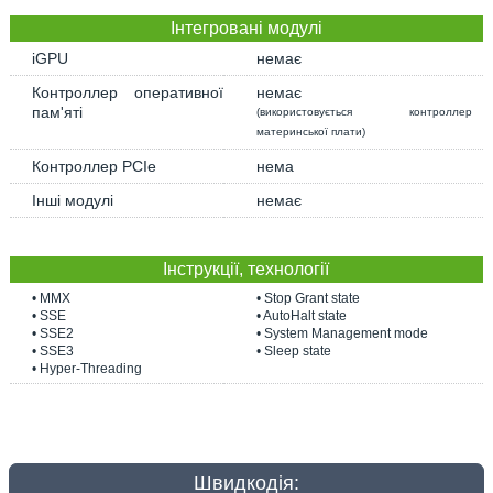
Інтегровані модулі
iGPU
немає
Контроллер оперативної
немає
пам'яті
(використовується контроллер
материнської плати)
Контроллер PCIe
нема
Інші модулі
немає
Інструкції, технології
• MMX
• Stop Grant state
• SSE
• AutoHalt state
• SSE2
• System Management mode
• SSE3
• Sleep state
• Hyper-Threading
Швидкодія: