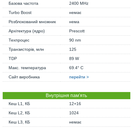
Базова частота
2400 MHz
Turbo Boost
немає
Розблокований множник
нема
Архітектура (ядро)
Prescott
Техпроцес
90 nm
Транзисторів, млн
125
TDP
89 W
Макс. температура
69.4° C
Сайт виробника
перейти >
Внутрішня пам'ять
Кеш L1, КБ
12+16
Кеш L2, КБ
1024
Кеш L3, КБ
немає