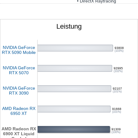
• DirectX Raytracing
Leistung
NVIDIA GeForce
93808
(103%)
RTX 5090 Mobile
NVIDIA GeForce
92995
(102%)
RTX 5070
NVIDIA GeForce
92107
(101%)
RTX 3090
AMD Radeon RX
91668
(101%)
6950 XT
AMD Radeon RX
91309
(100%)
6900 XT Liquid