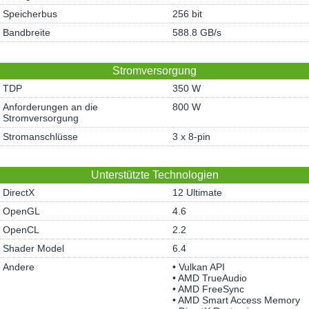
Speicherbus
256 bit
Bandbreite
588.8 GB/s
Stromversorgung
TDP
350 W
Anforderungen an die
800 W
Stromversorgung
Stromanschlüsse
3 x 8-pin
Unterstützte Technologien
DirectX
12 Ultimate
OpenGL
4.6
OpenCL
2.2
Shader Model
6.4
Andere
• Vulkan API
• AMD TrueAudio
• AMD FreeSync
• AMD Smart Access Memory