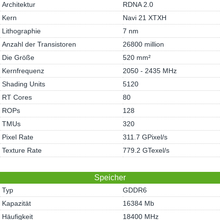
Architektur
RDNA 2.0
Kern
Navi 21 XTXH
Lithographie
7 nm
Anzahl der Transistoren
26800 million
Die Größe
520 mm²
Kernfrequenz
2050 - 2435 MHz
Shading Units
5120
RT Cores
80
ROPs
128
TMUs
320
Pixel Rate
311.7 GPixel/s
Texture Rate
779.2 GTexel/s
Speicher
Typ
GDDR6
Kapazität
16384 Mb
Häufigkeit
18400 MHz