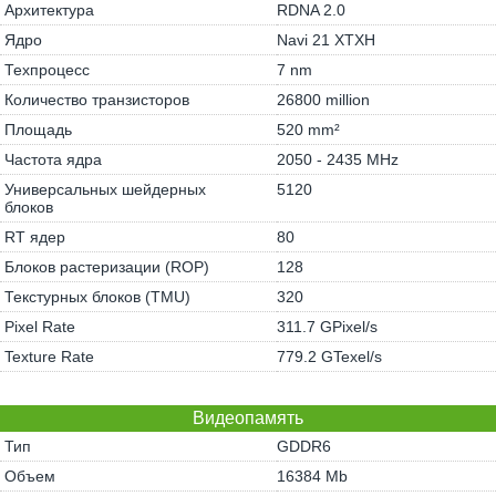
Архитектура
RDNA 2.0
Ядро
Navi 21 XTXH
Техпроцесс
7 nm
Количество транзисторов
26800 million
Площадь
520 mm²
Частота ядра
2050 - 2435 MHz
Универсальных шейдерных
5120
блоков
RT ядер
80
Блоков растеризации (ROP)
128
Текстурных блоков (TMU)
320
Pixel Rate
311.7 GPixel/s
Texture Rate
779.2 GTexel/s
Видеопамять
Тип
GDDR6
Объем
16384 Mb