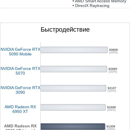
• AMD Smart Access Memory
• DirectX Raytracing
Быстродействие
NVIDIA GeForce RTX
93808
(103%)
5090 Mobile
NVIDIA GeForce RTX
92995
(102%)
5070
NVIDIA GeForce RTX
92107
(101%)
3090
AMD Radeon RX
91668
(101%)
6950 XT
AMD Radeon RX
91309
(100%)