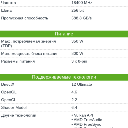
Частота
18400 MHz
Шина
256 bit
Пропускная способность
588.8 GB/s
Питание
Макс. потребляемая энергия
350 W
(TDP)
Мин. мощность блока питания
800 W
Разъемы питания
3 x 8-pin
Поддерживаемые технологии
DirectX
12 Ultimate
OpenGL
4.6
OpenCL
2.2
Shader Model
6.4
Другие технологии
• Vulkan API
• AMD TrueAudio
• AMD FreeSync