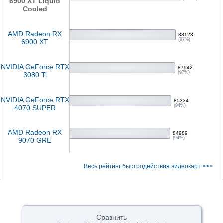
6900 XT Liquid
Cooled
AMD Radeon RX
88123
(97%)
6900 XT
NVIDIA GeForce RTX
87942
(97%)
3080 Ti
NVIDIA GeForce RTX
85334
(94%)
4070 SUPER
AMD Radeon RX
84989
(94%)
9070 GRE
Весь рейтинг быстродействия видеокарт >>>
Сравнить