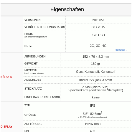
Eigenschaften
2015051
VERSIONEN
08 / 2015
VERÖFFENTLICHUNGSDATUM
PREIS
178 USD
am erscheinungsdatum
2G, 3G, 4G
NETZ
genauer ↓
152 x 76 x 8.3 mm
ABMESSUNGEN
160 gr
GEWICHT
MATERIAL
Glas, Kunststoff, Kunststoff
front, boden, rahmen
KÖRPER
microUSB, jack 3.5mm
ANSCHLUSS
2 SIM (Micro-SIM),
STECKPLATZ
Speicherkarte (dedizierten Steckplatz)
keine
FINGERABDRUCKSENSOR
IPS
TYP
2
5.5", 82.6cm
GRÖSSE
(~71.5% bildschirm-zu-körper)
1920x1080
AUFLÖSUNG
DISPLAY
403
PPI