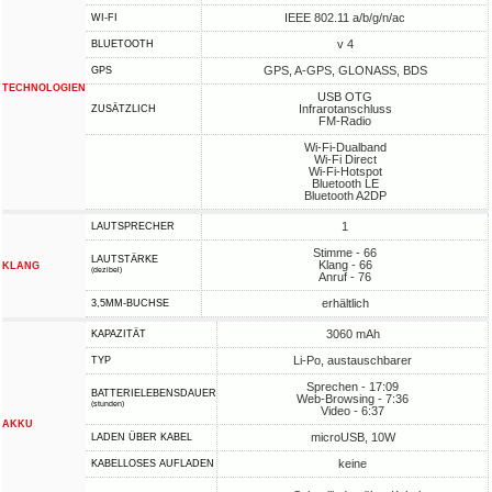
IEEE 802.11 a/b/g/n/ac
WI-FI
v 4
BLUETOOTH
GPS, A-GPS, GLONASS, BDS
GPS
TECHNOLOGIEN
USB OTG
Infrarotanschluss
ZUSÄTZLICH
FM-Radio
Wi-Fi-Dualband
Wi-Fi Direct
Wi-Fi-Hotspot
Bluetooth LE
Bluetooth A2DP
1
LAUTSPRECHER
Stimme - 66
LAUTSTÄRKE
Klang - 66
KLANG
(dezibel)
Anruf - 76
erhältlich
3,5MM-BUCHSE
3060 mAh
KAPAZITÄT
Li-Po, austauschbarer
TYP
Sprechen - 17:09
BATTERIELEBENSDAUER
Web-Browsing - 7:36
(stunden)
Video - 6:37
AKKU
microUSB, 10W
LADEN ÜBER KABEL
keine
KABELLOSES AUFLADEN