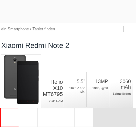
Xiaomi Redmi Note 2
Helio
5.5"
13MP
3060
mAh
X10
1920x1080
1080p@30
pix.
MT6795
Schnellladen
2GB RAM