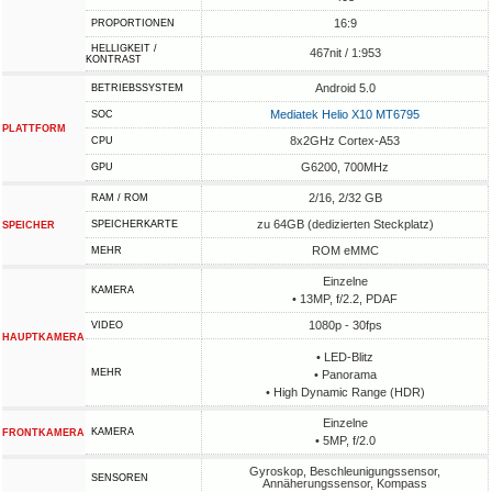
16:9
PROPORTIONEN
HELLIGKEIT /
467nit / 1:953
KONTRAST
Android 5.0
BETRIEBSSYSTEM
Mediatek Helio X10 MT6795
SOC
PLATTFORM
8x2GHz Cortex-A53
CPU
G6200, 700MHz
GPU
2/16, 2/32 GB
RAM / ROM
zu 64GB (dedizierten Steckplatz)
SPEICHERKARTE
SPEICHER
ROM eMMC
MEHR
Einzelne
KAMERA
• 13MP, f/2.2, PDAF
1080p - 30fps
VIDEO
HAUPTKAMERA
• LED-Blitz
MEHR
• Panorama
• High Dynamic Range (HDR)
Einzelne
KAMERA
FRONTKAMERA
• 5MP, f/2.0
Gyroskop, Beschleunigungssensor,
SENSOREN
Annäherungssensor, Kompass