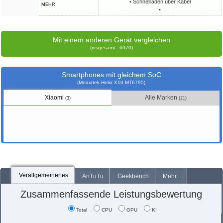
• Schnellladen über Kabel
MEHR
•
Mit einem anderen Gerät vergleichen
(insgesamt - 6070)
Smartphones mit gleichem SoC
(Mediatek Helio X10 MT6795)
Xiaomi
Alle Marken
(3)
(21)
Verallgemeinertes
AnTuTu
Geekbench
Mehr...
Zusammenfassende Leistungsbewertung
Total
CPU
GPU
KI