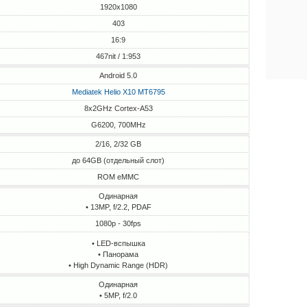
1920x1080
403
16:9
467nit / 1:953
Android 5.0
Mediatek Helio X10 MT6795
8x2GHz Cortex-A53
G6200, 700MHz
2/16, 2/32 GB
до 64GB (отдельный слот)
ROM eMMC
Одинарная
• 13MP, f/2.2, PDAF
1080p - 30fps
• LED-вспышка
• Панорама
• High Dynamic Range (HDR)
Одинарная
• 5MP, f/2.0