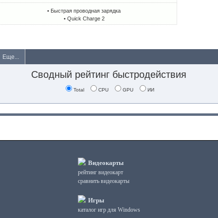
• Быстрая проводная зарядка
• Quick Charge 2
Еще...
Сводный рейтинг быстродействия
Total
CPU
GPU
ИИ
Видеокарты
рейтинг видеокарт
сравнить видеокарты
Игры
каталог игр для Windows