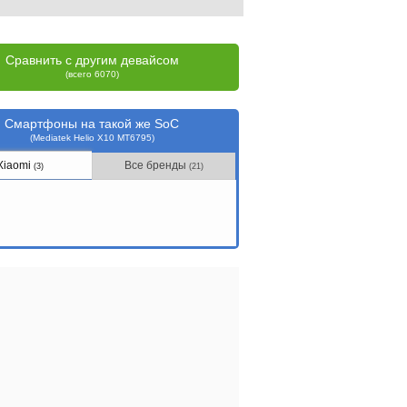
Сравнить с другим девайсом
(всего 6070)
Смартфоны на такой же SoC
(Mediatek Helio X10 MT6795)
Xiaomi
Все бренды
(3)
(21)