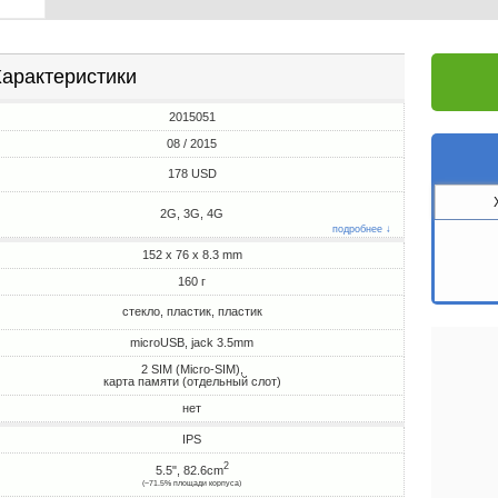
арактеристики
2015051
08 / 2015
178 USD
2G, 3G, 4G
подробнее ↓
152 x 76 x 8.3 mm
160 г
стекло, пластик, пластик
microUSB, jack 3.5mm
2 SIM (Micro-SIM),
карта памяти (отдельный слот)
нет
IPS
2
5.5", 82.6cm
(~71.5% площади корпуса)