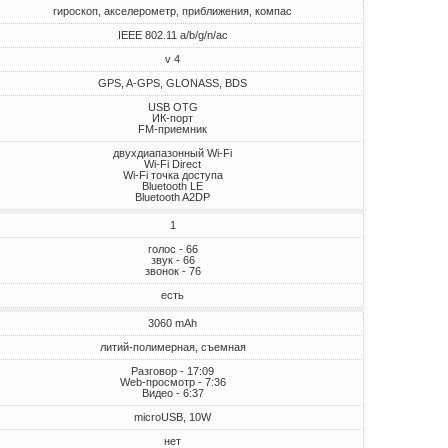
гироскоп, акселерометр, приближения, компас
IEEE 802.11 a/b/g/n/ac
v 4
GPS, A-GPS, GLONASS, BDS
USB OTG
ИК-порт
FM-приемник
двухдиапазонный Wi-Fi
Wi-Fi Direct
Wi-Fi точка доступа
Bluetooth LE
Bluetooth A2DP
1
голос - 66
звук - 66
звонок - 76
есть
3060 mAh
литий-полимерная, съемная
Разговор - 17:09
Web-просмотр - 7:36
Видео - 6:37
microUSB, 10W
нет