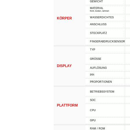
GEWICHT
MATERIAL
front, boden, rahmen
WASSERDICHTES
KÖRPER
ANSCHLUSS
STECKPLATZ
FINGERABDRUCKSENSOR
TYP
GRÖSSE
DISPLAY
AUFLÖSUNG
PPI
PROPORTIONEN
BETRIEBSSYSTEM
SOC
PLATTFORM
CPU
GPU
RAM / ROM