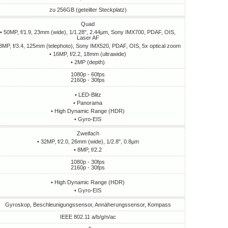
zu 256GB (geteilter Steckplatz)
Quad
• 50MP, f/1.9, 23mm (wide), 1/1.28", 2.44µm, Sony IMX700, PDAF, OIS,
Laser AF
 8MP, f/3.4, 125mm (telephoto), Sony IMX520, PDAF, OIS, 5x optical zoom
• 16MP, f/2.2, 18mm (ultrawide)
• 2MP (depth)
1080p - 60fps
2160p - 30fps
• LED-Blitz
• Panorama
• High Dynamic Range (HDR)
• Gyro-EIS
Zweifach
• 32MP, f/2.0, 26mm (wide), 1/2.8", 0.8µm
• 8MP, f/2.2
1080p - 30fps
2160p - 30fps
• High Dynamic Range (HDR)
• Gyro-EIS
Gyroskop, Beschleunigungssensor, Annäherungssensor, Kompass
IEEE 802.11 a/b/g/n/ac