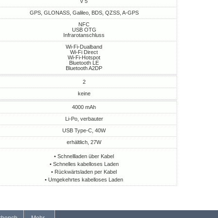
v 5
GPS, GLONASS, Galileo, BDS, QZSS, A-GPS
NFC
USB OTG
Infrarotanschluss
Wi-Fi-Dualband
Wi-Fi Direct
Wi-Fi-Hotspot
Bluetooth LE
Bluetooth A2DP
2
keine
4000 mAh
Li-Po, verbauter
USB Type-C, 40W
erhältlich, 27W
• Schnellladen über Kabel
• Schnelles kabelloses Laden
• Rückwärtsladen per Kabel
• Umgekehrtes kabelloses Laden