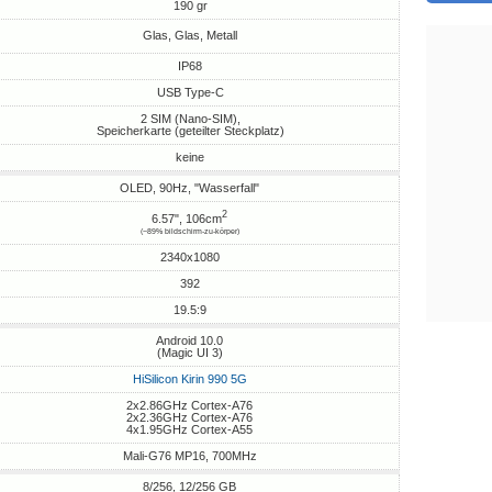
190 gr
Glas, Glas, Metall
IP68
USB Type-C
2 SIM (Nano-SIM),
Speicherkarte (geteilter Steckplatz)
keine
OLED, 90Hz, "Wasserfall"
2
6.57", 106cm
(~89% bildschirm-zu-körper)
2340x1080
392
19.5:9
Android 10.0
(Magic UI 3)
HiSilicon Kirin 990 5G
2x2.86GHz Cortex-A76
2x2.36GHz Cortex-A76
4x1.95GHz Cortex-A55
Mali-G76 MP16, 700MHz
8/256, 12/256 GB