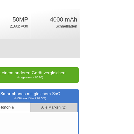
50MP
4000 mAh
21
2160p@30
Schnellladen
%
Wertung
t einem anderen Gerät vergleichen
(insgesamt - 6070)
Smartphones mit gleichem SoC
(HiSilicon Kirin 990 5G)
Honor
Alle Marken
(4)
(12)