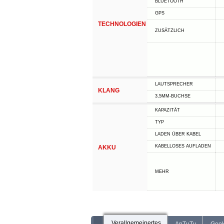
BLUETOOTH
GPS
TECHNOLOGIEN
ZUSÄTZLICH
LAUTSPRECHER
KLANG
3,5MM-BUCHSE
KAPAZITÄT
TYP
LADEN ÜBER KABEL
KABELLOSES AUFLADEN
AKKU
MEHR
Verallgemeinertes