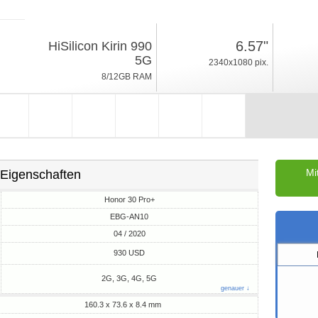
04 / 2020
6.57"
HiSilicon Kirin 990
190gr, Dicke 8.4mm
5G
2340x1080 pix.
Android 10.0, Magic UI 3
8/12GB RAM
256GB ROM
Mi
Eigenschaften
Honor 30 Pro+
EBG-AN10
04 / 2020
M
930 USD
2G, 3G, 4G, 5G
genauer ↓
160.3 x 73.6 x 8.4 mm