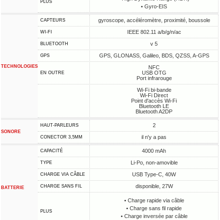
PLUS
• Gyro-EIS
gyroscope, accéléromètre, proximité, boussole
CAPTEURS
IEEE 802.11 a/b/g/n/ac
WI-FI
v 5
BLUETOOTH
GPS, GLONASS, Galileo, BDS, QZSS, A-GPS
GPS
TECHNOLOGIES
NFC
USB OTG
EN OUTRE
Port infrarouge
Wi-Fi bi-bande
Wi-Fi Direct
Point d'accès Wi-Fi
Bluetooth LE
Bluetooth A2DP
2
HAUT-PARLEURS
SONORE
il n'y a pas
CONECTOR 3,5MM
4000 mAh
CAPACITÉ
Li-Po, non-amovible
TYPE
USB Type-C, 40W
CHARGE VIA CÂBLE
disponible, 27W
CHARGE SANS FIL
BATTERIE
• Charge rapide via câble
• Charge sans fil rapide
PLUS
• Charge inversée par câble