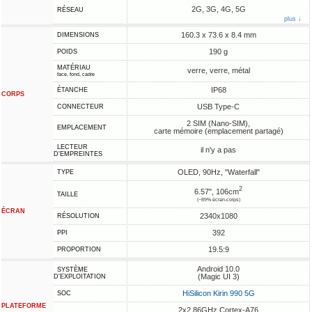
2G, 3G, 4G, 5G
RÉSEAU
plus ↓
160.3 x 73.6 x 8.4 mm
DIMENSIONS
190 g
POIDS
MATÉRIAU
verre, verre, métal
face, fond, cadre
IP68
ÉTANCHE
CORPS
USB Type-C
CONNECTEUR
2 SIM (Nano-SIM),
EMPLACEMENT
carte mémoire (emplacement partagé)
LECTEUR
il n'y a pas
D'EMPREINTES
OLED, 90Hz, "Waterfall"
TYPE
2
6.57", 106cm
TAILLE
(~89% écran-corps)
ÉCRAN
2340x1080
RÉSOLUTION
392
PPI
19.5:9
PROPORTION
Android 10.0
SYSTÈME
(Magic UI 3)
D'EXPLOITATION
HiSilicon Kirin 990 5G
SOC
PLATEFORME
2x2.86GHz Cortex-A76