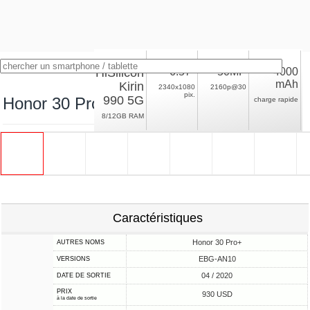
HiSilicon
6.57"
50MP
4000
mAh
Kirin
2340x1080
2160p@30
pix.
990 5G
Honor 30 Pro Plus
charge rapide
8/12GB RAM
Caractéristiques
Honor 30 Pro+
AUTRES NOMS
EBG-AN10
VERSIONS
04 / 2020
DATE DE SORTIE
PRIX
930 USD
à la date de sortie