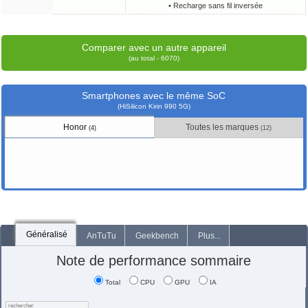
• Recharge sans fil inversée
Comparer avec un autre appareil
(au total - 6070)
Smartphones avec le même SoC
(HiSilicon Kirin 990 5G)
Honor
Toutes les marques
(4)
(12)
Généralisé
AnTuTu
Geekbench
Plus...
Note de performance sommaire
Total
CPU
GPU
IA