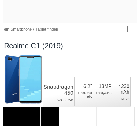
Realme C1 (2019)
Snapdragon
6.2"
13MP
4230
mAh
450
1520x720
1080p@30
pix.
Li-Ion
2/3GB RAM