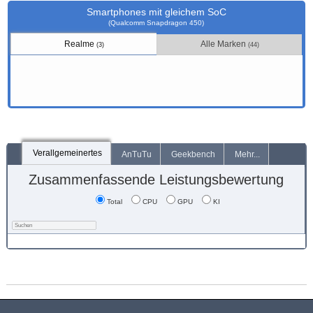
Smartphones mit gleichem SoC
(Qualcomm Snapdragon 450)
Realme
Alle Marken
(3)
(44)
Verallgemeinertes
AnTuTu
Geekbench
Mehr...
Zusammenfassende Leistungsbewertung
Total
CPU
GPU
KI