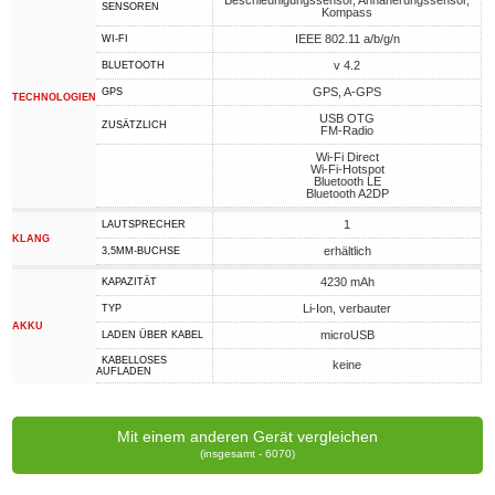
Beschleunigungssensor, Annäherungssensor,
SENSOREN
Kompass
IEEE 802.11 a/b/g/n
WI-FI
v 4.2
BLUETOOTH
GPS, A-GPS
GPS
TECHNOLOGIEN
USB OTG
ZUSÄTZLICH
FM-Radio
Wi-Fi Direct
Wi-Fi-Hotspot
Bluetooth LE
Bluetooth A2DP
1
LAUTSPRECHER
KLANG
erhältlich
3,5MM-BUCHSE
4230 mAh
KAPAZITÄT
Li-Ion, verbauter
TYP
AKKU
microUSB
LADEN ÜBER KABEL
KABELLOSES
keine
AUFLADEN
Mit einem anderen Gerät vergleichen
(insgesamt - 6070)