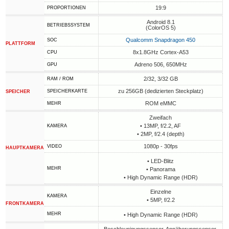
19:9
PROPORTIONEN
Android 8.1
BETRIEBSSYSTEM
(ColorOS 5)
Qualcomm Snapdragon 450
SOC
PLATTFORM
8x1.8GHz Cortex-A53
CPU
Adreno 506, 650MHz
GPU
2/32, 3/32 GB
RAM / ROM
zu 256GB (dedizierten Steckplatz)
SPEICHERKARTE
SPEICHER
ROM eMMC
MEHR
Zweifach
• 13MP, f/2.2, AF
KAMERA
• 2MP, f/2.4 (depth)
1080p - 30fps
VIDEO
HAUPTKAMERA
• LED-Blitz
MEHR
• Panorama
• High Dynamic Range (HDR)
Einzelne
KAMERA
• 5MP, f/2.2
FRONTKAMERA
MEHR
• High Dynamic Range (HDR)