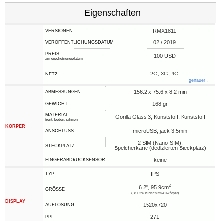
Eigenschaften
RMX1811
VERSIONEN
02 / 2019
VERÖFFENTLICHUNGSDATUM
PREIS
100 USD
am erscheinungsdatum
2G, 3G, 4G
NETZ
genauer ↓
156.2 x 75.6 x 8.2 mm
ABMESSUNGEN
168 gr
GEWICHT
MATERIAL
Gorilla Glass 3, Kunststoff, Kunststoff
front, boden, rahmen
KÖRPER
microUSB, jack 3.5mm
ANSCHLUSS
2 SIM (Nano-SIM),
STECKPLATZ
Speicherkarte (dedizierten Steckplatz)
keine
FINGERABDRUCKSENSOR
IPS
TYP
2
6.2", 95.9cm
GRÖSSE
(~81.2% bildschirm-zu-körper)
DISPLAY
1520x720
AUFLÖSUNG
271
PPI