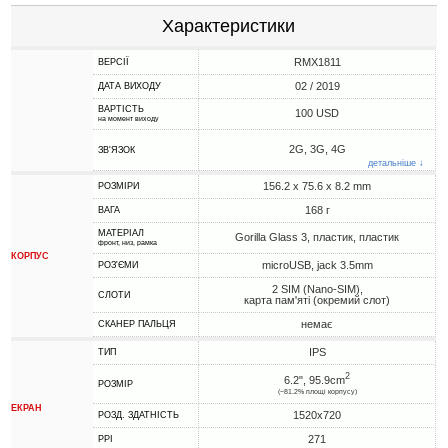
Характеристики
RMX1811
ВЕРСІЇ
02 / 2019
ДАТА ВИХОДУ
ВАРТІСТЬ
100 USD
на момент виходу
2G, 3G, 4G
ЗВ'ЯЗОК
детальніше ↓
156.2 x 75.6 x 8.2 mm
РОЗМІРИ
168 г
ВАГА
МАТЕРІАЛ
Gorilla Glass 3, пластик, пластик
фронт, низ, рамка
КОРПУС
microUSB, jack 3.5mm
РОЗ'ЄМИ
2 SIM (Nano-SIM),
СЛОТИ
карта пам'яті (окремий слот)
немає
СКАНЕР ПАЛЬЦЯ
IPS
ТИП
2
6.2", 95.9cm
РОЗМІР
(~81.2% площі корпусу)
ЕКРАН
1520x720
РОЗД. ЗДАТНІСТЬ
271
PPI