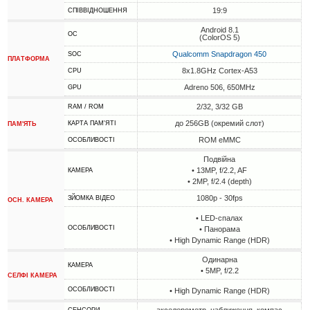
19:9
СПІВВІДНОШЕННЯ
Android 8.1
ОС
(ColorOS 5)
Qualcomm Snapdragon 450
SOC
ПЛАТФОРМА
8x1.8GHz Cortex-A53
CPU
Adreno 506, 650MHz
GPU
2/32, 3/32 GB
RAM / ROM
до 256GB (окремий слот)
КАРТА ПАМ'ЯТІ
ПАМ'ЯТЬ
ROM eMMC
ОСОБЛИВОСТІ
Подвійна
• 13MP, f/2.2, AF
КАМЕРА
• 2MP, f/2.4 (depth)
1080p - 30fps
ЗЙОМКА ВІДЕО
ОСН. КАМЕРА
• LED-спалах
ОСОБЛИВОСТІ
• Панорама
• High Dynamic Range (HDR)
Одинарна
КАМЕРА
• 5MP, f/2.2
СЕЛФІ КАМЕРА
ОСОБЛИВОСТІ
• High Dynamic Range (HDR)