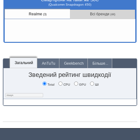
(Qualcomm Snapdragon 450)
Realme
Всі бренди
(3)
(44)
Загальний
AnTuTu
Geekbench
Більше...
Зведений рейтинг швидкодії
Total
CPU
GPU
ШІ