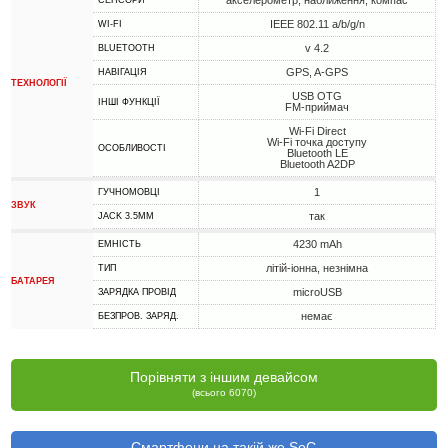
акселерометр, наближення, компас
СЕНСОРИ
IEEE 802.11 a/b/g/n
WI-FI
v 4.2
BLUETOOTH
GPS, A-GPS
НАВІГАЦІЯ
ТЕХНОЛОГІЇ
USB OTG
ІНШІ ФУНКЦІЇ
FM-приймач
Wi-Fi Direct
Wi-Fi точка доступу
ОСОБЛИВОСТІ
Bluetooth LE
Bluetooth A2DP
1
ГУЧНОМОВЦІ
ЗВУК
так
JACK 3.5MM
4230 mAh
ЕМНІСТЬ
літій-іонна, незнімна
ТИП
БАТАРЕЯ
microUSB
ЗАРЯДКА ПРОВІД
немає
БЕЗПРОВ. ЗАРЯД.
Порівняти з іншим девайсом
(всього 6070)
Смартфони на такій же SoC