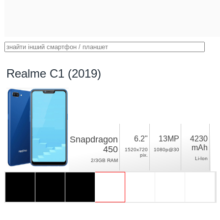
Realme C1 (2019)
Snapdragon
6.2"
13MP
4230
mAh
450
1520x720
1080p@30
pix.
Li-Ion
2/3GB RAM