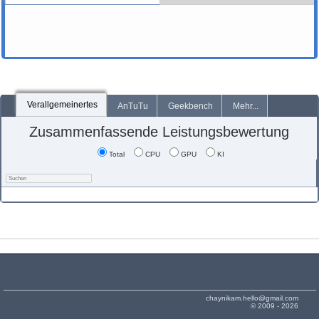
Verallgemeinertes
AnTuTu
Geekbench
Mehr...
Zusammenfassende Leistungsbewertung
Total
CPU
GPU
KI
chaynikam.hello@gmail.com
© 2009 - 2026