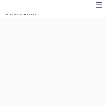
☰
→
Smartphones
→ vivo Y55L