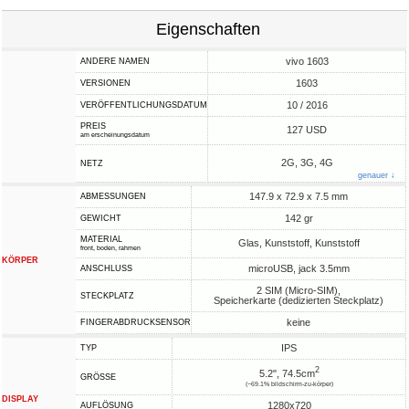
Eigenschaften
vivo 1603
ANDERE NAMEN
1603
VERSIONEN
10 / 2016
VERÖFFENTLICHUNGSDATUM
PREIS
127 USD
am erscheinungsdatum
2G, 3G, 4G
NETZ
genauer ↓
147.9 x 72.9 x 7.5 mm
ABMESSUNGEN
142 gr
GEWICHT
MATERIAL
Glas, Kunststoff, Kunststoff
front, boden, rahmen
KÖRPER
microUSB, jack 3.5mm
ANSCHLUSS
2 SIM (Micro-SIM),
STECKPLATZ
Speicherkarte (dedizierten Steckplatz)
keine
FINGERABDRUCKSENSOR
IPS
TYP
2
5.2", 74.5cm
GRÖSSE
(~69.1% bildschirm-zu-körper)
DISPLAY
1280x720
AUFLÖSUNG