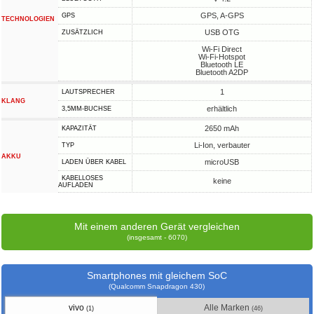
GPS, A-GPS
GPS
TECHNOLOGIEN
USB OTG
ZUSÄTZLICH
Wi-Fi Direct
Wi-Fi-Hotspot
Bluetooth LE
Bluetooth A2DP
1
LAUTSPRECHER
KLANG
erhältlich
3,5MM-BUCHSE
2650 mAh
KAPAZITÄT
Li-Ion, verbauter
TYP
AKKU
microUSB
LADEN ÜBER KABEL
KABELLOSES
keine
AUFLADEN
Mit einem anderen Gerät vergleichen
(insgesamt - 6070)
Smartphones mit gleichem SoC
(Qualcomm Snapdragon 430)
vivo
Alle Marken
(1)
(46)