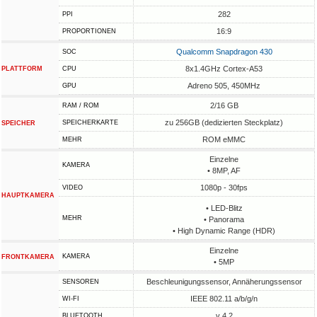
282
PPI
16:9
PROPORTIONEN
Qualcomm Snapdragon 430
SOC
8x1.4GHz Cortex-A53
PLATTFORM
CPU
Adreno 505, 450MHz
GPU
2/16 GB
RAM / ROM
zu 256GB (dedizierten Steckplatz)
SPEICHERKARTE
SPEICHER
ROM eMMC
MEHR
Einzelne
KAMERA
• 8MP, AF
1080p - 30fps
VIDEO
HAUPTKAMERA
• LED-Blitz
MEHR
• Panorama
• High Dynamic Range (HDR)
Einzelne
KAMERA
FRONTKAMERA
• 5MP
Beschleunigungssensor, Annäherungssensor
SENSOREN
IEEE 802.11 a/b/g/n
WI-FI
v 4.2
BLUETOOTH