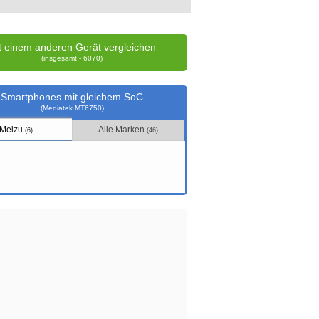
t einem anderen Gerät vergleichen
(insgesamt - 6070)
Smartphones mit gleichem SoC
(Mediatek MT6750)
Meizu
Alle Marken
(6)
(46)