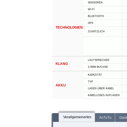
SENSOREN
WI-FI
BLUETOOTH
GPS
TECHNOLOGIEN
ZUSÄTZLICH
LAUTSPRECHER
KLANG
3,5MM-BUCHSE
KAPAZITÄT
TYP
AKKU
LADEN ÜBER KABEL
KABELLOSES AUFLADEN
Verallgemeinertes
AnTuTu
Gee