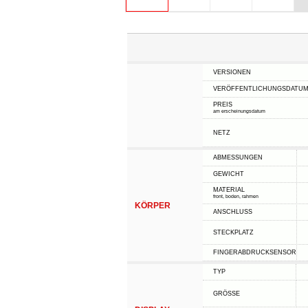
VERSIONEN
VERÖFFENTLICHUNGSDATU
PREIS
am erscheinungsdatum
NETZ
ABMESSUNGEN
GEWICHT
MATERIAL
front, boden, rahmen
KÖRPER
ANSCHLUSS
STECKPLATZ
FINGERABDRUCKSENSOR
TYP
GRÖSSE