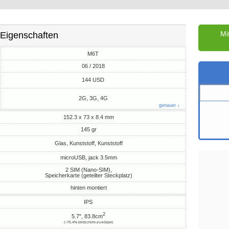
Mi
Eigenschaften
M6T
06 / 2018
M
144 USD
2G, 3G, 4G
genauer ↓
152.3 x 73 x 8.4 mm
145 gr
Glas, Kunststoff, Kunststoff
microUSB, jack 3.5mm
2 SIM (Nano-SIM),
Speicherkarte (geteilter Steckplatz)
hinten montiert
IPS
2
5.7", 83.8cm
(~75.4% bildschirm-zu-körper)