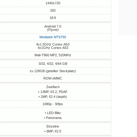
1440x720
282
18:9
Android 7.0
(Flyme)
Mediatek MT6750
4x1.5GHz Cortex-A53
4x1GHz Cortex-A53
Mali-T860 MP2, 520MHz
3/32, 4/32, 4/64 GB
zu 128GB (geteilter Steckplatz)
ROM eMMC
Zweifach
• 13MP, f/2.2, PDAF
• 2MP, f/2.4 (depth)
1080p - 30fps
• LED-Blitz
• Panorama
Einzelne
• 8MP, f/2.0