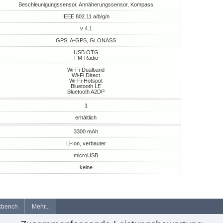
Beschleunigungssensor, Annäherungssensor, Kompass
IEEE 802.11 a/b/g/n
v 4.1
GPS, A-GPS, GLONASS
USB OTG
FM-Radio
Wi-Fi-Dualband
Wi-Fi Direct
Wi-Fi-Hotspot
Bluetooth LE
Bluetooth A2DP
1
erhältlich
3300 mAh
Li-Ion, verbauter
microUSB
keine
kbench
Mehr...