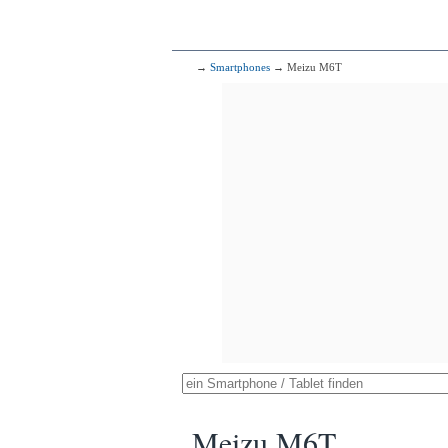
→
Smartphones
→ Meizu M6T
Meizu M6T