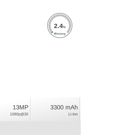
2.4
%
Wertung
13MP
3300 mAh
1080p@30
Li-Ion