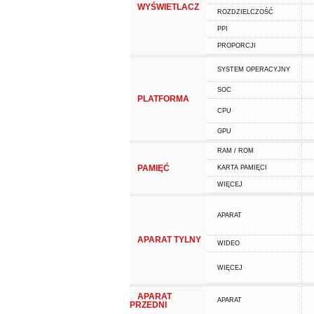
WYŚWIETLACZ
ROZDZIELCZOŚĆ
PPI
PROPORCJI
SYSTEM OPERACYJNY
SOC
PLATFORMA
CPU
GPU
RAM / ROM
PAMIĘĆ
KARTA PAMIĘCI
WIĘCEJ
APARAT
APARAT TYLNY
WIDEO
WIĘCEJ
APARAT
APARAT
PRZEDNI