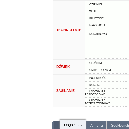
CZUJNIKI
WI-FI
BLUETOOTH
NAWIGACJA
TECHNOLOGIE
DODATKOWO
GŁOŚNIKI
DŹWIĘK
GNIAZDO 3,5MM
POJEMNOŚĆ
RODZAJ
ZASILANIE
ŁADOWANIE
PRZEWODOWE
ŁADOWANIE
BEZPRZEWODOWE
Uogólniony
AnTuTu
Geekbench