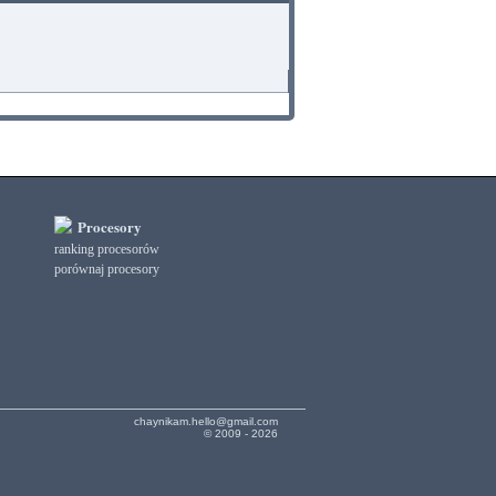
Procesory
ranking procesorów
porównaj procesory
chaynikam.hello@gmail.com
© 2009 - 2026