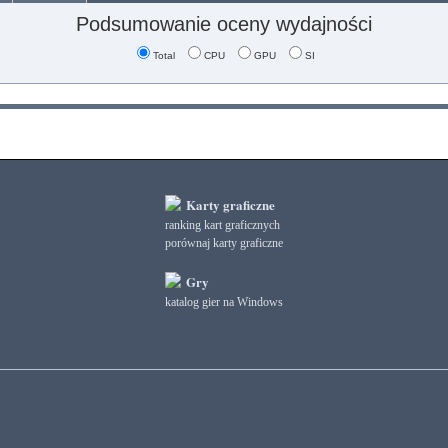
Podsumowanie oceny wydajności
Total
CPU
GPU
SI
Karty graficzne
ranking kart graficznych
porównaj karty graficzne
Gry
katalog gier na Windows