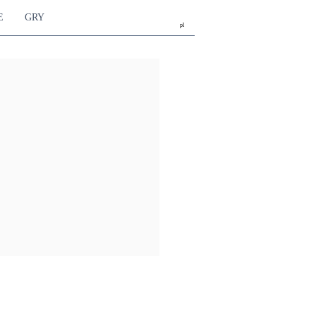
E
GRY
pl