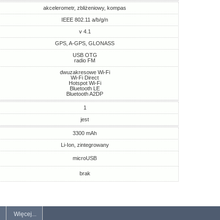
akcelerometr, zbliżeniowy, kompas
IEEE 802.11 a/b/g/n
v 4.1
GPS, A-GPS, GLONASS
USB OTG
radio FM
dwuzakresowe Wi-Fi
Wi-Fi Direct
Hotspot Wi-Fi
Bluetooth LE
Bluetooth A2DP
1
jest
3300 mAh
Li-Ion, zintegrowany
microUSB
brak
Więcej...