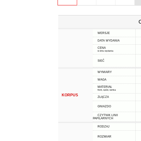
WERSJE
DATA WYDANIA
CENA
w dniu wydania
SIEĆ
WYMIARY
WAGA
MATERIAŁ
front, spód, ramka
KORPUS
ZŁĄCZA
GNIAZDO
CZYTNIK LINII
PAPILARNYCH
RODZAJ
ROZMIAR