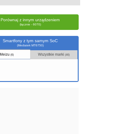
Porównaj z innym urządzeniem
(łącznie - 6070)
Smartfony z tym samym SoC
(Mediatek MT6750)
Meizu
Wszystkie marki
(6)
(46)