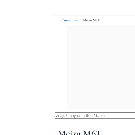
→
Smartfony
→ Meizu M6T
Meizu M6T