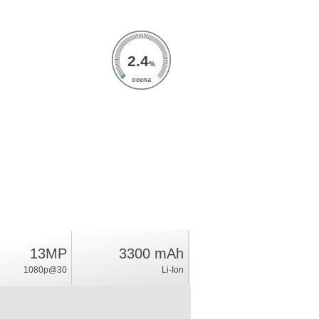
2.4
%
ocena
13MP
3300 mAh
1080p@30
Li-Ion