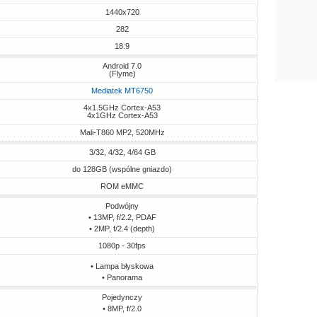
1440x720
282
18:9
Android 7.0
(Flyme)
Mediatek MT6750
4x1.5GHz Cortex-A53
4x1GHz Cortex-A53
Mali-T860 MP2, 520MHz
3/32, 4/32, 4/64 GB
do 128GB (wspólne gniazdo)
ROM eMMC
Podwójny
• 13MP, f/2.2, PDAF
• 2MP, f/2.4 (depth)
1080p - 30fps
• Lampa błyskowa
• Panorama
Pojedynczy
• 8MP, f/2.0