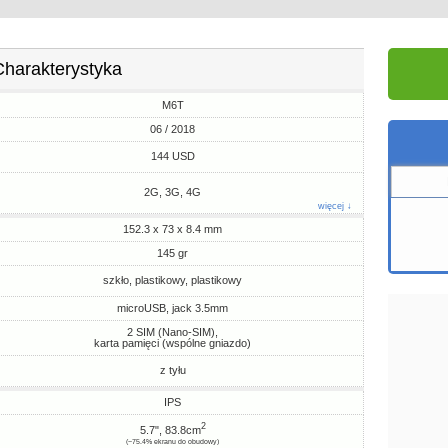
Charakterystyka
M6T
06 / 2018
144 USD
2G, 3G, 4G
więcej ↓
152.3 x 73 x 8.4 mm
145 gr
szkło, plastikowy, plastikowy
microUSB, jack 3.5mm
2 SIM (Nano-SIM),
karta pamięci (wspólne gniazdo)
z tyłu
IPS
2
5.7", 83.8cm
(~75.4% ekranu do obudowy)