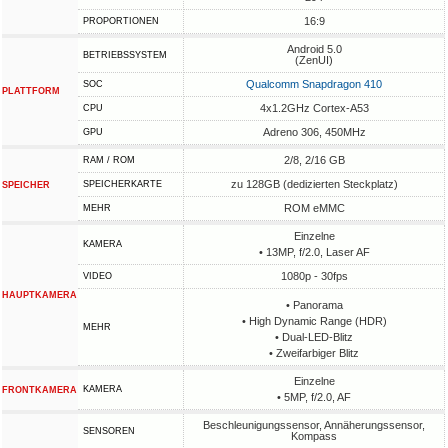
16:9
PROPORTIONEN
Android 5.0
BETRIEBSSYSTEM
(ZenUI)
Qualcomm Snapdragon 410
SOC
PLATTFORM
4x1.2GHz Cortex-A53
CPU
Adreno 306, 450MHz
GPU
2/8, 2/16 GB
RAM / ROM
zu 128GB (dedizierten Steckplatz)
SPEICHERKARTE
SPEICHER
ROM eMMC
MEHR
Einzelne
KAMERA
• 13MP, f/2.0, Laser AF
1080p - 30fps
VIDEO
HAUPTKAMERA
• Panorama
• High Dynamic Range (HDR)
MEHR
• Dual-LED-Blitz
• Zweifarbiger Blitz
Einzelne
KAMERA
FRONTKAMERA
• 5MP, f/2.0, AF
Beschleunigungssensor, Annäherungssensor,
SENSOREN
Kompass