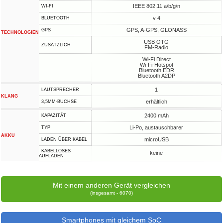
IEEE 802.11 a/b/g/n
WI-FI
v 4
BLUETOOTH
GPS, A-GPS, GLONASS
GPS
TECHNOLOGIEN
USB OTG
ZUSÄTZLICH
FM-Radio
Wi-Fi Direct
Wi-Fi-Hotspot
Bluetooth EDR
Bluetooth A2DP
1
LAUTSPRECHER
KLANG
erhältlich
3,5MM-BUCHSE
2400 mAh
KAPAZITÄT
Li-Po, austauschbarer
TYP
AKKU
microUSB
LADEN ÜBER KABEL
KABELLOSES
keine
AUFLADEN
Mit einem anderen Gerät vergleichen
(insgesamt - 6070)
Smartphones mit gleichem SoC