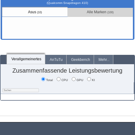
(Qualcomm Snapdragon 410)
Asus
Alle Marken
(10)
(100)
Verallgemeinertes
AnTuTu
Geekbench
Mehr...
Zusammenfassende Leistungsbewertung
Total
CPU
GPU
KI