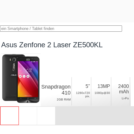
Asus Zenfone 2 Laser ZE500KL
Snapdragon
5"
13MP
2400
mAh
410
1280x720
1080p@30
pix.
Li-Po
2GB RAM