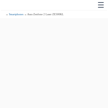
☰
→
Smartphones
→ Asus Zenfone 2 Laser ZE500KL