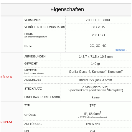
Eigenschaften
Z00ED, ZE500KL
VERSIONEN
08 / 2015
VERÖFFENTLICHUNGSDATUM
PREIS
233 USD
am erscheinungsdatum
2G, 3G, 4G
NETZ
genauer ↓
143.7 x 71.5 x 10.5 mm
ABMESSUNGEN
140 gr
GEWICHT
MATERIAL
Gorilla Glass 4, Kunststoff, Kunststoff
front, boden, rahmen
KÖRPER
microUSB, jack 3.5mm
ANSCHLUSS
2 SIM (Micro-SIM),
STECKPLATZ
Speicherkarte (dedizierten Steckplatz)
keine
FINGERABDRUCKSENSOR
TFT
TYP
2
5", 68.9cm
GRÖSSE
(~67.1% bildschirm-zu-körper)
DISPLAY
1280x720
AUFLÖSUNG
294
PPI