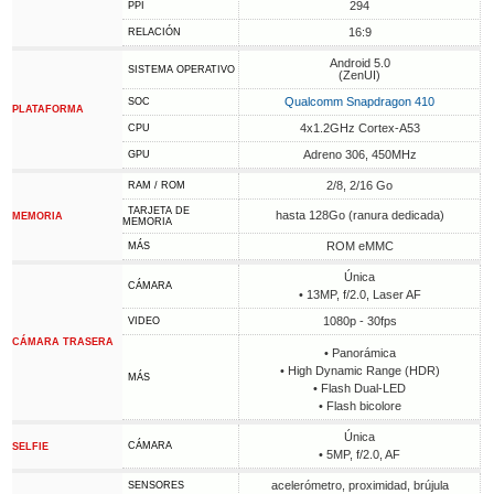
294
PPI
16:9
RELACIÓN
Android 5.0
SISTEMA OPERATIVO
(ZenUI)
Qualcomm Snapdragon 410
SOC
PLATAFORMA
4x1.2GHz Cortex-A53
CPU
Adreno 306, 450MHz
GPU
2/8, 2/16 Go
RAM / ROM
TARJETA DE
hasta 128Go (ranura dedicada)
MEMORIA
MEMORIA
ROM eMMC
MÁS
Única
CÁMARA
• 13MP, f/2.0, Laser AF
1080p - 30fps
VIDEO
CÁMARA TRASERA
• Panorámica
• High Dynamic Range (HDR)
MÁS
• Flash Dual-LED
• Flash bicolore
Única
CÁMARA
SELFIE
• 5MP, f/2.0, AF
acelerómetro, proximidad, brújula
SENSORES