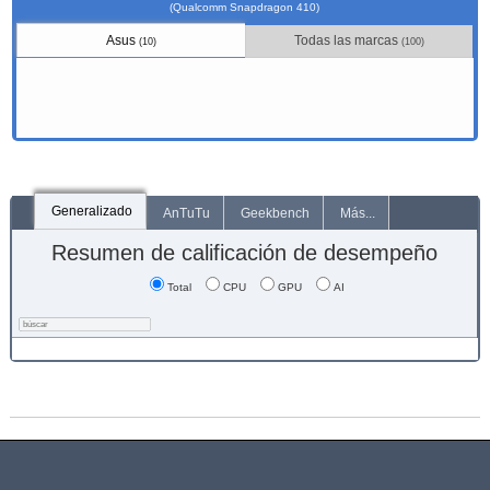
(Qualcomm Snapdragon 410)
Asus
Todas las marcas
(10)
(100)
Generalizado
AnTuTu
Geekbench
Más...
Resumen de calificación de desempeño
Total
CPU
GPU
AI