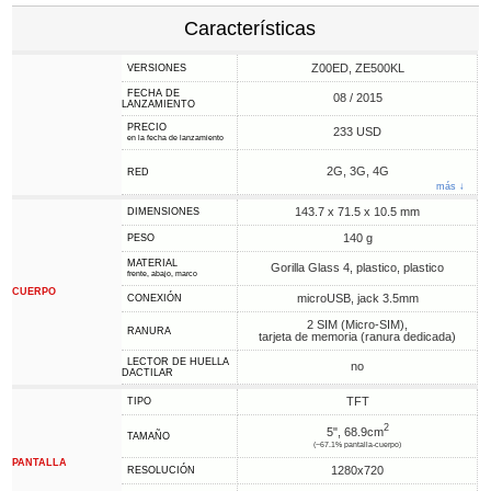
Características
Z00ED, ZE500KL
VERSIONES
FECHA DE
08 / 2015
LANZAMIENTO
PRECIO
233 USD
en la fecha de lanzamiento
2G, 3G, 4G
RED
más ↓
143.7 x 71.5 x 10.5 mm
DIMENSIONES
140 g
PESO
MATERIAL
Gorilla Glass 4, plastico, plastico
frente, abajo, marco
CUERPO
microUSB, jack 3.5mm
CONEXIÓN
2 SIM (Micro-SIM),
RANURA
tarjeta de memoria (ranura dedicada)
LECTOR DE HUELLA
no
DACTILAR
TFT
TIPO
2
5", 68.9cm
TAMAÑO
(~67.1% pantalla-cuerpo)
PANTALLA
1280x720
RESOLUCIÓN