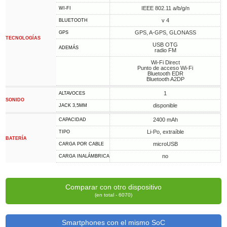
IEEE 802.11 a/b/g/n
WI-FI
v 4
BLUETOOTH
GPS, A-GPS, GLONASS
GPS
TECNOLOGÍAS
USB OTG
ADEMÁS
radio FM
Wi-Fi Direct
Punto de acceso Wi-Fi
Bluetooth EDR
Bluetooth A2DP
1
ALTAVOCES
SONIDO
disponible
JACK 3,5MM
2400 mAh
CAPACIDAD
Li-Po, extraíble
TIPO
BATERÍA
microUSB
CARGA POR CABLE
no
CARGA INALÁMBRICA
Comparar con otro dispositivo
(en total - 6070)
Smartphones con el mismo SoC