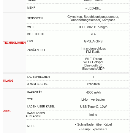
MEHR
• LED-Blitz
Gyroskop, Beschleunigungssensor,
SENSOREN
Annäherungssensor, Kompass
IEEE 802.11 a/b/g/n
WI-FI
v 4
BLUETOOTH
GPS, A-GPS
GPS
TECHNOLOGIEN
Infrarotanschluss
ZUSÄTZLICH
FM-Radio
Wi-Fi Direct
Wi-Fi-Hotspot
Bluetooth LE
Bluetooth A2DP
1
LAUTSPRECHER
KLANG
erhältlich
3,5MM-BUCHSE
4000 mAh
KAPAZITÄT
Li-Ion, verbauter
TYP
USB Type-C, 10W
LADEN ÜBER KABEL
AKKU
KABELLOSES
keine
AUFLADEN
• Schnellladen über Kabel
MEHR
• Pump Express+ 2