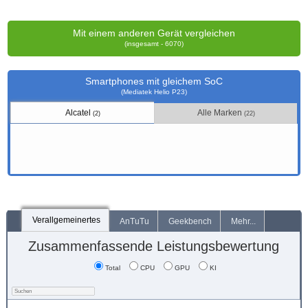
Mit einem anderen Gerät vergleichen
(insgesamt - 6070)
Smartphones mit gleichem SoC
(Mediatek Helio P23)
Alcatel
Alle Marken
(2)
(22)
Verallgemeinertes
AnTuTu
Geekbench
Mehr...
Zusammenfassende Leistungsbewertung
Total
CPU
GPU
KI