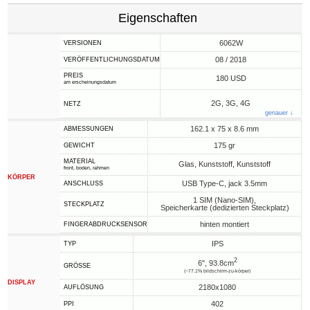
Eigenschaften
6062W
VERSIONEN
08 / 2018
VERÖFFENTLICHUNGSDATUM
PREIS
180 USD
am erscheinungsdatum
2G, 3G, 4G
NETZ
genauer ↓
162.1 x 75 x 8.6 mm
ABMESSUNGEN
175 gr
GEWICHT
MATERIAL
Glas, Kunststoff, Kunststoff
front, boden, rahmen
KÖRPER
USB Type-C, jack 3.5mm
ANSCHLUSS
1 SIM (Nano-SIM),
STECKPLATZ
Speicherkarte (dedizierten Steckplatz)
hinten montiert
FINGERABDRUCKSENSOR
IPS
TYP
2
6", 93.8cm
GRÖSSE
(~77.1% bildschirm-zu-körper)
DISPLAY
2180x1080
AUFLÖSUNG
402
PPI