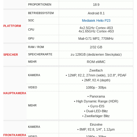
18:9
PROPORTIONEN
Android 8.1
BETRIEBSSYSTEM
Mediatek Helio P23
SOC
PLATTFORM
4x2.5GHz Cortex-A53
CPU
4x1.65GHz Cortex-A53
Mali-G71 MP2, 770MHz
GPU
2/32 GB
RAM / ROM
zu 128GB (dedizierten Steckplatz)
SPEICHERKARTE
SPEICHER
ROM eMMC
MEHR
Zweifach
• 12MP, f/2.2, 27mm (wide), 1/2.8", PDAF
KAMERA
• 2MP, f/2.4 (depth)
1080p - 30fps
VIDEO
HAUPTKAMERA
• Panorama
• High Dynamic Range (HDR)
MEHR
• Gyro-EIS
• Dual-LED-Blitz
• Zweifarbiger Blitz
Einzelne
KAMERA
• 8MP, f/2.8, 1/4", 1.12µm
FRONTKAMERA
1080p - 30fps
VIDEO