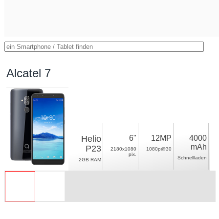
Alcatel 7
Helio
6"
12MP
4000
mAh
P23
2180x1080
1080p@30
pix.
Schnellladen
2GB RAM