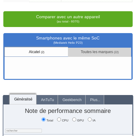
Comparer avec un autre appareil
(au total - 6070)
Smartphones avec le même SoC
(Mediatek Helio P23)
Alcatel
Toutes les marques
(2)
(22)
Généralisé
AnTuTu
Geekbench
Plus...
Note de performance sommaire
Total
CPU
GPU
IA