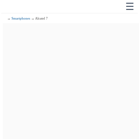
☰
→
Smartphones
→ Alcatel 7