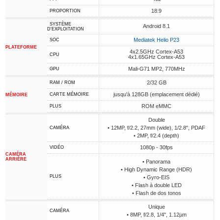
18:9
PROPORTION
SYSTÈME
Android 8.1
D'EXPLOITATION
Mediatek Helio P23
SOC
PLATEFORME
4x2.5GHz Cortex-A53
CPU
4x1.65GHz Cortex-A53
Mali-G71 MP2, 770MHz
GPU
2/32 GB
RAM / ROM
jusqu'à 128GB (emplacement dédié)
CARTE MÉMOIRE
MÉMOIRE
ROM eMMC
PLUS
Double
• 12MP, f/2.2, 27mm (wide), 1/2.8", PDAF
CAMÉRA
• 2MP, f/2.4 (depth)
1080p - 30fps
VIDÉO
CAMÉRA
ARRIÈRE
• Panorama
• High Dynamic Range (HDR)
PLUS
• Gyro-EIS
• Flash à double LED
• Flash de dos tonos
Unique
CAMÉRA
• 8MP, f/2.8, 1/4", 1.12µm