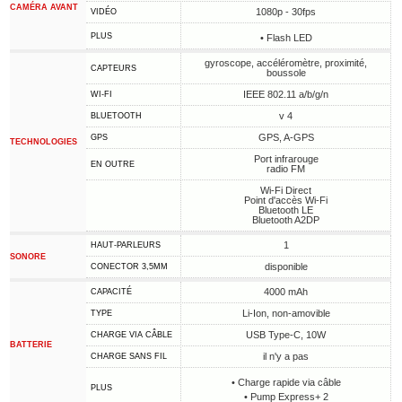
CAMÉRA AVANT
1080p - 30fps
VIDÉO
PLUS
• Flash LED
gyroscope, accéléromètre, proximité,
CAPTEURS
boussole
IEEE 802.11 a/b/g/n
WI-FI
v 4
BLUETOOTH
GPS, A-GPS
GPS
TECHNOLOGIES
Port infrarouge
EN OUTRE
radio FM
Wi-Fi Direct
Point d'accès Wi-Fi
Bluetooth LE
Bluetooth A2DP
1
HAUT-PARLEURS
SONORE
disponible
CONECTOR 3,5MM
4000 mAh
CAPACITÉ
Li-Ion, non-amovible
TYPE
USB Type-C, 10W
CHARGE VIA CÂBLE
BATTERIE
il n'y a pas
CHARGE SANS FIL
• Charge rapide via câble
PLUS
• Pump Express+ 2