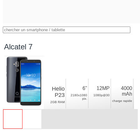
Alcatel 7
Helio
6"
12MP
4000
mAh
P23
2180x1080
1080p@30
pix.
charge rapide
2GB RAM