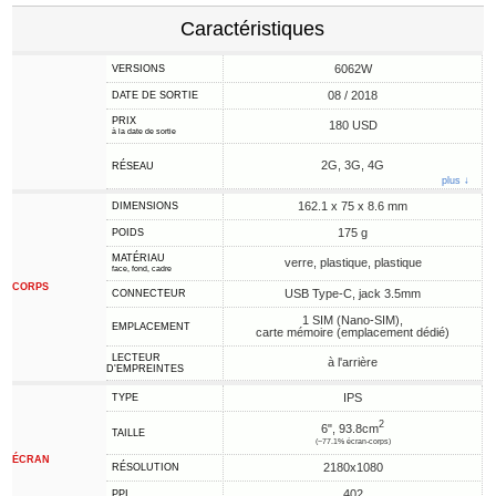
Caractéristiques
6062W
VERSIONS
08 / 2018
DATE DE SORTIE
PRIX
180 USD
à la date de sortie
2G, 3G, 4G
RÉSEAU
plus ↓
162.1 x 75 x 8.6 mm
DIMENSIONS
175 g
POIDS
MATÉRIAU
verre, plastique, plastique
face, fond, cadre
CORPS
USB Type-C, jack 3.5mm
CONNECTEUR
1 SIM (Nano-SIM),
EMPLACEMENT
carte mémoire (emplacement dédié)
LECTEUR
à l'arrière
D'EMPREINTES
IPS
TYPE
2
6", 93.8cm
TAILLE
(~77.1% écran-corps)
ÉCRAN
2180x1080
RÉSOLUTION
402
PPI