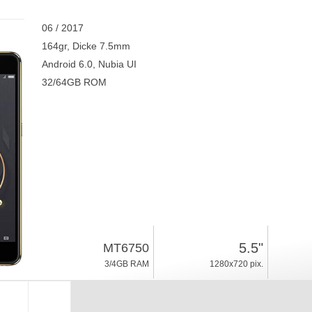
06 / 2017
164gr, Dicke 7.5mm
Android 6.0, Nubia UI
32/64GB ROM
5.5"
MT6750
3/4GB RAM
1280x720 pix.