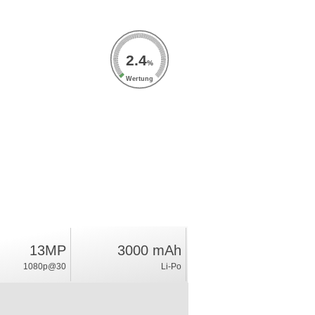
2.4
%
Wertung
13MP
3000 mAh
1080p@30
Li-Po