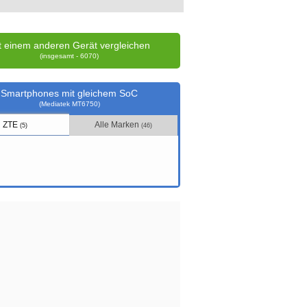
t einem anderen Gerät vergleichen
(insgesamt - 6070)
Smartphones mit gleichem SoC
(Mediatek MT6750)
ZTE
Alle Marken
(5)
(46)