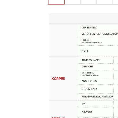
VERSIONEN
VERÖFFENTLICHUNGSDATU
PREIS
am erscheinungsdatum
NETZ
ABMESSUNGEN
GEWICHT
MATERIAL
front, boden, rahmen
KÖRPER
ANSCHLUSS
STECKPLATZ
FINGERABDRUCKSENSOR
TYP
GRÖSSE