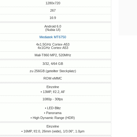
1280x720
267
16:9
Android 6.0
(Nubia UI)
Mediatek MT6750
4x1.5GHz Cortex-A53
4x1GHz Cortex-A53
Mali-T860 MP2, 520MHz
3/32, 4/64 GB
zu 256GB (geteilter Steckplatz)
ROM eMMC
Einzelne
• 13MP, f/2.2, AF
1080p - 30fps
• LED-Blitz
• Panorama
• High Dynamic Range (HDR)
Einzelne
• 16MP, f/2.0, 26mm (wide), 1/3.06", 1.0µm