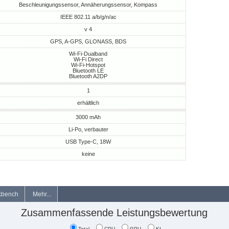
Beschleunigungssensor, Annäherungssensor, Kompass
IEEE 802.11 a/b/g/n/ac
v 4
GPS, A-GPS, GLONASS, BDS
Wi-Fi-Dualband
Wi-Fi Direct
Wi-Fi-Hotspot
Bluetooth LE
Bluetooth A2DP
1
erhältlich
3000 mAh
Li-Po, verbauter
USB Type-C, 18W
keine
kbench
Mehr...
Zusammenfassende Leistungsbewertung
Total
CPU
GPU
KI