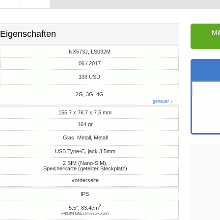
Mi
Eigenschaften
NX573J, LS032M
06 / 2017
M
133 USD
2G, 3G, 4G
genauer ↓
155.7 x 76.7 x 7.5 mm
164 gr
Glas, Metall, Metall
USB Type-C, jack 3.5mm
2 SIM (Nano-SIM),
Speicherkarte (geteilter Steckplatz)
vorderseite
IPS
2
5.5", 83.4cm
(~69.8% bildschirm-zu-körper)