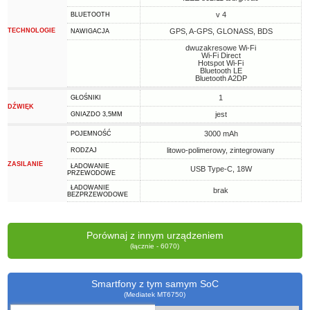
v 4
BLUETOOTH
TECHNOLOGIE
GPS, A-GPS, GLONASS, BDS
NAWIGACJA
dwuzakresowe Wi-Fi
Wi-Fi Direct
Hotspot Wi-Fi
Bluetooth LE
Bluetooth A2DP
1
GŁOŚNIKI
DŹWIĘK
jest
GNIAZDO 3,5MM
3000 mAh
POJEMNOŚĆ
litowo-polimerowy, zintegrowany
RODZAJ
ZASILANIE
ŁADOWANIE
USB Type-C, 18W
PRZEWODOWE
ŁADOWANIE
brak
BEZPRZEWODOWE
Porównaj z innym urządzeniem
(łącznie - 6070)
Smartfony z tym samym SoC
(Mediatek MT6750)