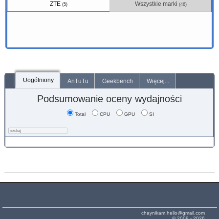
ZTE
Wszystkie marki
(5)
(46)
Uogólniony
AnTuTu
Geekbench
Więcej...
Podsumowanie oceny wydajności
Total
CPU
GPU
SI
chaynikam.hello@gmail.com
© 2009 - 2026