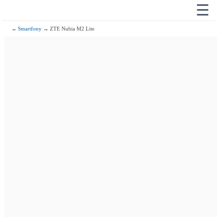
☰
→
Smartfony
→ ZTE Nubia M2 Lite