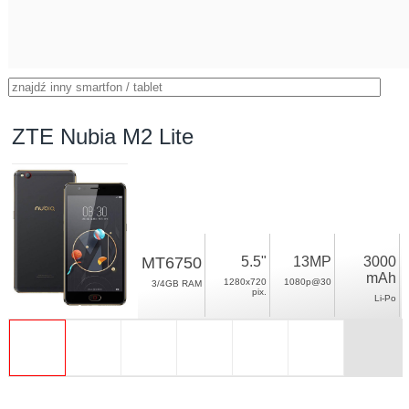
ZTE Nubia M2 Lite
MT6750
5.5"
13MP
3000
mAh
1280x720
1080p@30
3/4GB RAM
pix.
Li-Po