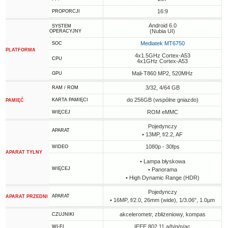
16:9
PROPORCJI
Android 6.0
SYSTEM
(Nubia UI)
OPERACYJNY
Mediatek MT6750
SOC
PLATFORMA
4x1.5GHz Cortex-A53
CPU
4x1GHz Cortex-A53
Mali-T860 MP2, 520MHz
GPU
3/32, 4/64 GB
RAM / ROM
do 256GB (wspólne gniazdo)
KARTA PAMIĘCI
PAMIĘĆ
ROM eMMC
WIĘCEJ
Pojedynczy
APARAT
• 13MP, f/2.2, AF
1080p - 30fps
WIDEO
APARAT TYLNY
• Lampa błyskowa
WIĘCEJ
• Panorama
• High Dynamic Range (HDR)
Pojedynczy
APARAT
APARAT PRZEDNI
• 16MP, f/2.0, 26mm (wide), 1/3.06", 1.0µm
akcelerometr, zbliżeniowy, kompas
CZUJNIKI
IEEE 802.11 a/b/g/n/ac
WI-FI