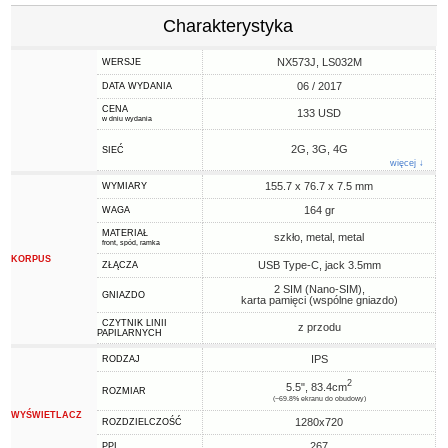
Charakterystyka
NX573J, LS032M
WERSJE
06 / 2017
DATA WYDANIA
CENA
133 USD
w dniu wydania
2G, 3G, 4G
SIEĆ
więcej ↓
155.7 x 76.7 x 7.5 mm
WYMIARY
164 gr
WAGA
MATERIAŁ
szkło, metal, metal
front, spód, ramka
KORPUS
USB Type-C, jack 3.5mm
ZŁĄCZA
2 SIM (Nano-SIM),
GNIAZDO
karta pamięci (wspólne gniazdo)
CZYTNIK LINII
z przodu
PAPILARNYCH
IPS
RODZAJ
2
5.5", 83.4cm
ROZMIAR
(~69.8% ekranu do obudowy)
WYŚWIETLACZ
1280x720
ROZDZIELCZOŚĆ
267
PPI