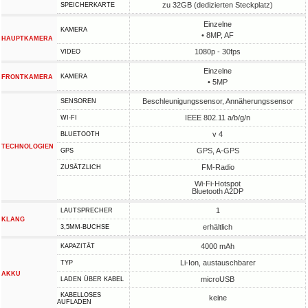
zu 32GB (dedizierten Steckplatz)
SPEICHERKARTE
Einzelne
KAMERA
• 8MP, AF
HAUPTKAMERA
1080p - 30fps
VIDEO
Einzelne
KAMERA
FRONTKAMERA
• 5MP
Beschleunigungssensor, Annäherungssensor
SENSOREN
IEEE 802.11 a/b/g/n
WI-FI
v 4
BLUETOOTH
TECHNOLOGIEN
GPS, A-GPS
GPS
FM-Radio
ZUSÄTZLICH
Wi-Fi-Hotspot
Bluetooth A2DP
1
LAUTSPRECHER
KLANG
erhältlich
3,5MM-BUCHSE
4000 mAh
KAPAZITÄT
Li-Ion, austauschbarer
TYP
AKKU
microUSB
LADEN ÜBER KABEL
KABELLOSES
keine
AUFLADEN