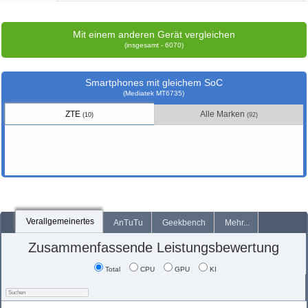
Mit einem anderen Gerät vergleichen
(insgesamt - 6070)
Smartphones mit gleichem SoC
(Mediatek MT6735)
ZTE
Alle Marken
(10)
(92)
Verallgemeinertes
AnTuTu
Geekbench
Mehr...
Zusammenfassende Leistungsbewertung
Total
CPU
GPU
KI