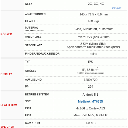
2G, 3G, 4G
NETZ
genauer ↓
145 x 71.5 x 8.9 mm
ABMESSUNGEN
160.9 gr
GEWICHT
MATERIAL
Glas, Kunststoff, Kunststoff
front, boden, rahmen
KÖRPER
microUSB, jack 3.5mm
ANSCHLUSS
2 SIM (Micro-SIM),
STECKPLATZ
Speicherkarte (dedizierten Steckplatz)
keine
FINGERABDRUCKSENSOR
IPS
TYP
2
5", 68.9cm
GRÖSSE
(~66.5% bildschirm-zu-körper)
DISPLAY
1280x720
AUFLÖSUNG
294
PPI
Android 5.1
BETRIEBSSYSTEM
Mediatek MT6735
SOC
PLATTFORM
4x1GHz Cortex-A53
CPU
Mali-T720 MP2, 600MHz
GPU
1/8 GB
RAM / ROM
SPEICHER