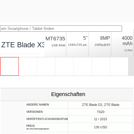
MT6735
5"
8MP
4000
ZTE Blade X3
mAh
1280x720 pix.
1080p@30
1GB RAM
Li-Ion
Eigenschaften
ZTE Blade D2, ZTE Blade
ANDERE NAMEN
T620
VERSIONEN
11 / 2015
VERÖFFENTLICHUNGSDATUM
PREIS
130 USD
am erscheinungsdatum