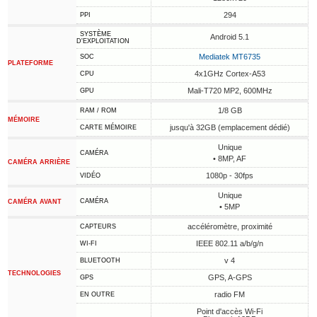
294
PPI
SYSTÈME
Android 5.1
D'EXPLOITATION
Mediatek MT6735
SOC
PLATEFORME
4x1GHz Cortex-A53
CPU
Mali-T720 MP2, 600MHz
GPU
1/8 GB
RAM / ROM
MÉMOIRE
jusqu'à 32GB (emplacement dédié)
CARTE MÉMOIRE
Unique
CAMÉRA
• 8MP, AF
CAMÉRA ARRIÈRE
1080p - 30fps
VIDÉO
Unique
CAMÉRA
CAMÉRA AVANT
• 5MP
accéléromètre, proximité
CAPTEURS
IEEE 802.11 a/b/g/n
WI-FI
v 4
BLUETOOTH
TECHNOLOGIES
GPS, A-GPS
GPS
radio FM
EN OUTRE
Point d'accès Wi-Fi