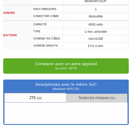
Bluetooth A2DP
1
HAUT-PARLEURS
SONORE
disponible
CONECTOR 3,5MM
4000 mAh
CAPACITÉ
Li-Ion, amovible
TYPE
BATTERIE
microUSB
CHARGE VIA CÂBLE
il n'y a pas
CHARGE SANS FIL
Comparer avec un autre appareil
(au total - 6070)
Smartphones avec le même SoC
(Mediatek MT6735)
ZTE
Toutes les marques
(10)
(92)