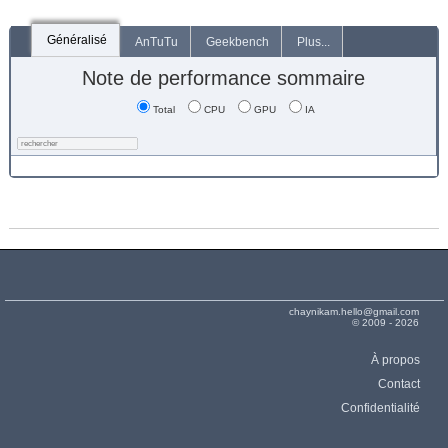
Généralisé
AnTuTu
Geekbench
Plus...
Note de performance sommaire
Total
CPU
GPU
IA
chaynikam.hello@gmail.com
© 2009 - 2026
À propos
Contact
Confidentialité