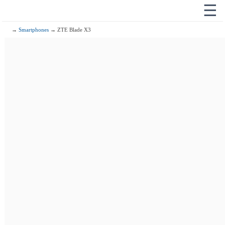
☰
→
Smartphones
→ ZTE Blade X3