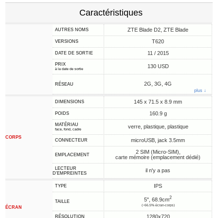
Caractéristiques
ZTE Blade D2, ZTE Blade
AUTRES NOMS
T620
VERSIONS
11 / 2015
DATE DE SORTIE
PRIX
130 USD
à la date de sortie
2G, 3G, 4G
RÉSEAU
plus ↓
145 x 71.5 x 8.9 mm
DIMENSIONS
160.9 g
POIDS
MATÉRIAU
verre, plastique, plastique
face, fond, cadre
CORPS
microUSB, jack 3.5mm
CONNECTEUR
2 SIM (Micro-SIM),
EMPLACEMENT
carte mémoire (emplacement dédié)
LECTEUR
il n'y a pas
D'EMPREINTES
IPS
TYPE
2
5", 68.9cm
TAILLE
(~66.5% écran-corps)
ÉCRAN
1280x720
RÉSOLUTION