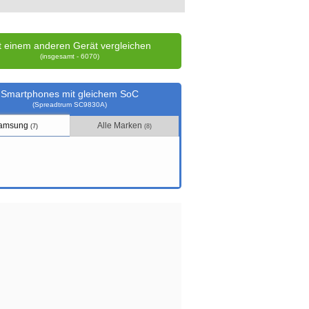
t einem anderen Gerät vergleichen
(insgesamt - 6070)
Smartphones mit gleichem SoC
(Spreadtrum SC9830A)
amsung
Alle Marken
(7)
(8)