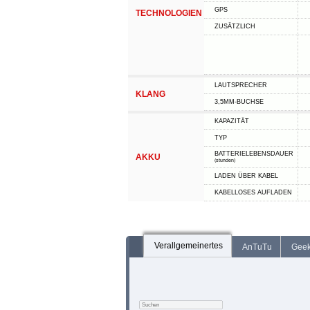
GPS
TECHNOLOGIEN
ZUSÄTZLICH
LAUTSPRECHER
KLANG
3,5MM-BUCHSE
KAPAZITÄT
TYP
BATTERIELEBENSDAUER
AKKU
(stunden)
LADEN ÜBER KABEL
KABELLOSES AUFLADEN
Verallgemeinertes
AnTuTu
Gee