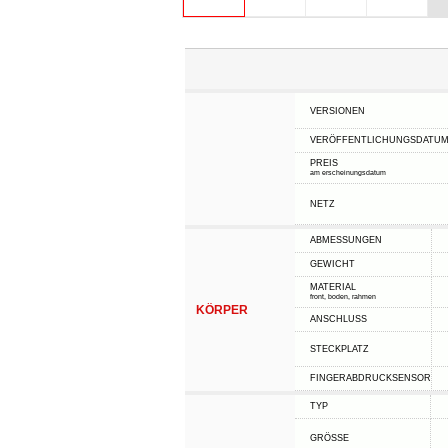
VERSIONEN
VERÖFFENTLICHUNGSDATU
PREIS
am erscheinungsdatum
NETZ
ABMESSUNGEN
GEWICHT
MATERIAL
front, boden, rahmen
KÖRPER
ANSCHLUSS
STECKPLATZ
FINGERABDRUCKSENSOR
TYP
GRÖSSE