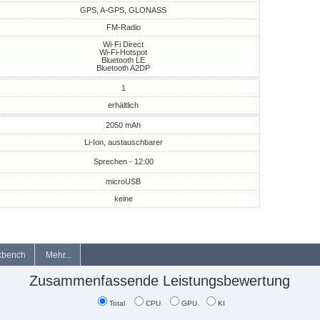
GPS, A-GPS, GLONASS
FM-Radio
Wi-Fi Direct
Wi-Fi-Hotspot
Bluetooth LE
Bluetooth A2DP
1
erhältlich
2050 mAh
Li-Ion, austauschbarer
Sprechen - 12:00
microUSB
keine
kbench
Mehr...
Zusammenfassende Leistungsbewertung
Total
CPU
GPU
KI