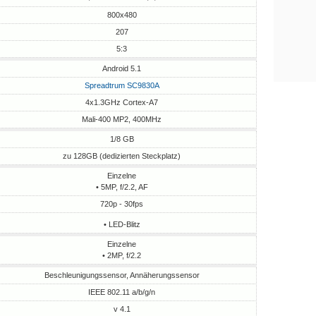
800x480
207
5:3
Android 5.1
Spreadtrum SC9830A
4x1.3GHz Cortex-A7
Mali-400 MP2, 400MHz
1/8 GB
zu 128GB (dedizierten Steckplatz)
Einzelne
• 5MP, f/2.2, AF
720p - 30fps
• LED-Blitz
Einzelne
• 2MP, f/2.2
Beschleunigungssensor, Annäherungssensor
IEEE 802.11 a/b/g/n
v 4.1