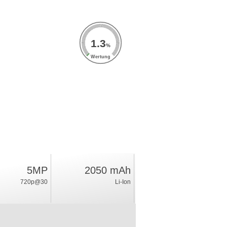
1.3
%
Wertung
5MP
2050 mAh
720p@30
Li-Ion