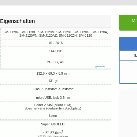
Mi
Eigenschaften
SM-J120F, SM-J120H, SM-J120M, SM-J120T, SM-J120G, SM-J120A,
SM-J120FN, SM-J120AZ, SM-J120ZN, SM-J120
01 / 2016
M
144 USD
S
2G, 3G, 4G
genauer ↓
132.6 x 69.3 x 8.9 mm
131 gr
Glas, Kunststoff, Kunststoff
microUSB, jack 3.5mm
1 oder 2 SIM (Micro-SIM),
Speicherkarte (dedizierten Steckplatz)
keine
Super AMOLED
2
4.5", 57.6cm
(~62.7% bildschirm-zu-körper)