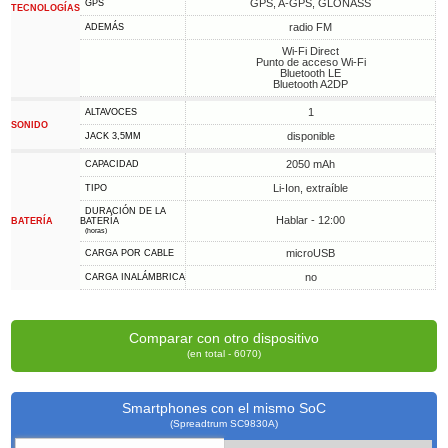
GPS, A-GPS, GLONASS
GPS
TECNOLOGÍAS
radio FM
ADEMÁS
Wi-Fi Direct
Punto de acceso Wi-Fi
Bluetooth LE
Bluetooth A2DP
1
ALTAVOCES
SONIDO
disponible
JACK 3,5MM
2050 mAh
CAPACIDAD
Li-Ion, extraíble
TIPO
DURACIÓN DE LA
Hablar - 12:00
BATERÍA
BATERÍA
(horas)
microUSB
CARGA POR CABLE
no
CARGA INALÁMBRICA
Comparar con otro dispositivo
(en total - 6070)
Smartphones con el mismo SoC
(Spreadtrum SC9830A)