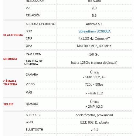
800x480
RESOLUCIÓN
207
PPI
5:3
RELACIÓN
Android 5.1
SISTEMA OPERATIVO
Spreadtrum SC9830A
SOC
PLATAFORMA
4x1.3GHz Cortex-A7
CPU
Mali-400 MP2, 400MHz
GPU
1/8 Go
RAM / ROM
MEMORIA
TARJETA DE
hasta 128Go (ranura dedicada)
MEMORIA
Única
CÁMARA
• 5MP, f/2.2, AF
CÁMARA
720p - 30fps
TRASERA
VIDEO
MÁS
• Flash LED
Única
CÁMARA
SELFIE
• 2MP, f/2.2
acelerómetro, proximidad
SENSORES
IEEE 802.11 a/b/g/n
WI-FI
v 4.1
BLUETOOTH