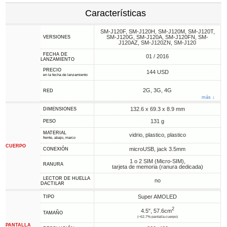
Características
SM-J120F, SM-J120H, SM-J120M, SM-J120T,
SM-J120G, SM-J120A, SM-J120FN, SM-
VERSIONES
J120AZ, SM-J120ZN, SM-J120
FECHA DE
01 / 2016
LANZAMIENTO
PRECIO
144 USD
en la fecha de lanzamiento
2G, 3G, 4G
RED
más ↓
132.6 x 69.3 x 8.9 mm
DIMENSIONES
131 g
PESO
MATERIAL
vidrio, plastico, plastico
frente, abajo, marco
CUERPO
microUSB, jack 3.5mm
CONEXIÓN
1 o 2 SIM (Micro-SIM),
RANURA
tarjeta de memoria (ranura dedicada)
LECTOR DE HUELLA
no
DACTILAR
Super AMOLED
TIPO
2
4.5", 57.6cm
TAMAÑO
(~62.7% pantalla-cuerpo)
PANTALLA