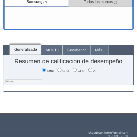
Samsung
Todas las marcas
(7)
(8)
Generalizado
AnTuTu
Geekbench
Más...
Resumen de calificación de desempeño
Total
CPU
GPU
AI
chaynikam.hello@gmail.com
© 2009 - 2026