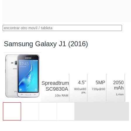
Samsung Galaxy J1 (2016)
Spreadtrum
4.5"
5MP
2050
mAh
SC9830A
800x480
720p@30
pix.
Li-Ion
1Go RAM