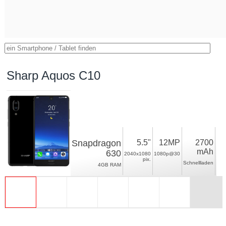
Sharp Aquos C10
Snapdragon
5.5"
12MP
2700
mAh
630
2040x1080
1080p@30
pix.
Schnellladen
4GB RAM