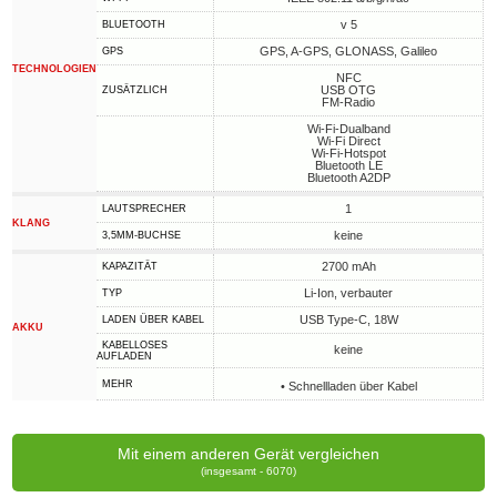
v 5
BLUETOOTH
GPS, A-GPS, GLONASS, Galileo
GPS
TECHNOLOGIEN
NFC
USB OTG
ZUSÄTZLICH
FM-Radio
Wi-Fi-Dualband
Wi-Fi Direct
Wi-Fi-Hotspot
Bluetooth LE
Bluetooth A2DP
1
LAUTSPRECHER
KLANG
keine
3,5MM-BUCHSE
2700 mAh
KAPAZITÄT
Li-Ion, verbauter
TYP
USB Type-C, 18W
LADEN ÜBER KABEL
AKKU
KABELLOSES
keine
AUFLADEN
MEHR
• Schnellladen über Kabel
Mit einem anderen Gerät vergleichen
(insgesamt - 6070)