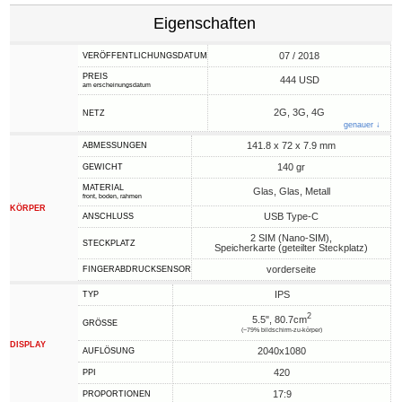
Eigenschaften
07 / 2018
VERÖFFENTLICHUNGSDATUM
PREIS
444 USD
am erscheinungsdatum
2G, 3G, 4G
NETZ
genauer ↓
141.8 x 72 x 7.9 mm
ABMESSUNGEN
140 gr
GEWICHT
MATERIAL
Glas, Glas, Metall
front, boden, rahmen
KÖRPER
USB Type-C
ANSCHLUSS
2 SIM (Nano-SIM),
STECKPLATZ
Speicherkarte (geteilter Steckplatz)
vorderseite
FINGERABDRUCKSENSOR
IPS
TYP
2
5.5", 80.7cm
GRÖSSE
(~79% bildschirm-zu-körper)
DISPLAY
2040x1080
AUFLÖSUNG
420
PPI
17:9
PROPORTIONEN