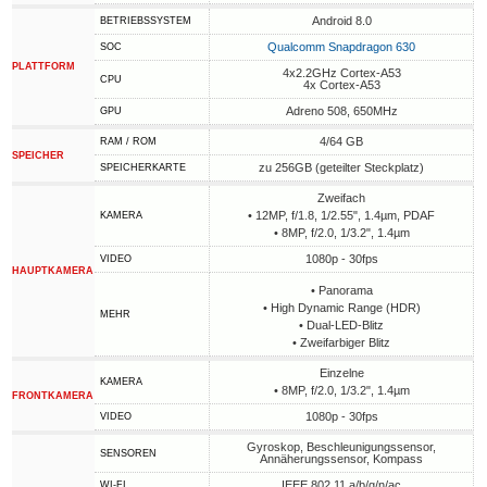
Android 8.0
BETRIEBSSYSTEM
Qualcomm Snapdragon 630
SOC
PLATTFORM
4x2.2GHz Cortex-A53
CPU
4x Cortex-A53
Adreno 508, 650MHz
GPU
4/64 GB
RAM / ROM
SPEICHER
zu 256GB (geteilter Steckplatz)
SPEICHERKARTE
Zweifach
• 12MP, f/1.8, 1/2.55", 1.4µm, PDAF
KAMERA
• 8MP, f/2.0, 1/3.2", 1.4µm
1080p - 30fps
VIDEO
HAUPTKAMERA
• Panorama
• High Dynamic Range (HDR)
MEHR
• Dual-LED-Blitz
• Zweifarbiger Blitz
Einzelne
KAMERA
• 8MP, f/2.0, 1/3.2", 1.4µm
FRONTKAMERA
1080p - 30fps
VIDEO
Gyroskop, Beschleunigungssensor,
SENSOREN
Annäherungssensor, Kompass
IEEE 802.11 a/b/g/n/ac
WI-FI