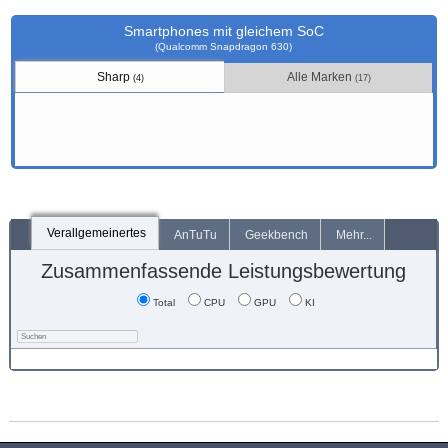
Smartphones mit gleichem SoC
(Qualcomm Snapdragon 630)
Sharp
Alle Marken
(4)
(17)
Verallgemeinertes
AnTuTu
Geekbench
Mehr...
Zusammenfassende Leistungsbewertung
Total
CPU
GPU
KI