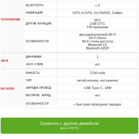
v 5
BLUETOOTH
GPS, A-GPS, GLONASS, Galileo
НАВИГАЦИЯ
ТЕХНОЛОГИИ
NFC
USB OTG
ДРУГИЕ ФУНКЦИИ
FM-приемник
двухдиапазонный Wi-Fi
Wi-Fi Direct
Wi-Fi точка доступа
ОСОБЕННОСТИ
Bluetooth LE
Bluetooth A2DP
1
ДИНАМИКИ
ЗВУК
нет
JACK 3.5MM
2700 mAh
ЕМКОСТЬ
литий-ионная, несъемная
ТИП
USB Type-C, 18W
ЗАРЯДКА ПРОВОД
БАТАРЕЯ
нет
БЕСПРОВ. ЗАРЯД.
ОСОБЕННОСТИ
• Быстрая проводная зарядка
Сравнить с другим девайсом
(всего 6070)