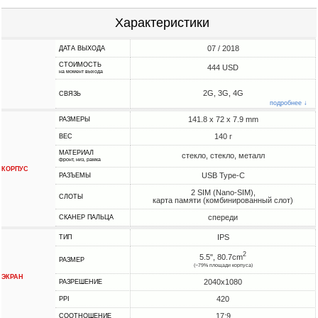
Характеристики
07 / 2018
ДАТА ВЫХОДА
СТОИМОСТЬ
444 USD
на момент выхода
2G, 3G, 4G
СВЯЗЬ
подробнее ↓
141.8 x 72 x 7.9 mm
РАЗМЕРЫ
140 г
ВЕС
МАТЕРИАЛ
стекло, стекло, металл
фронт, низ, рамка
КОРПУС
USB Type-C
РАЗЪЕМЫ
2 SIM (Nano-SIM),
СЛОТЫ
карта памяти (комбинированный слот)
спереди
СКАНЕР ПАЛЬЦА
IPS
ТИП
2
5.5", 80.7cm
РАЗМЕР
(~79% площади корпуса)
ЭКРАН
2040x1080
РАЗРЕШЕНИЕ
420
PPI
17:9
СООТНОШЕНИЕ