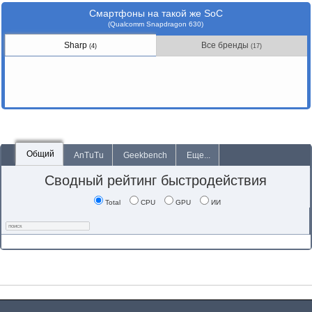
Смартфоны на такой же SoC
(Qualcomm Snapdragon 630)
Sharp
Все бренды
(4)
(17)
Общий
AnTuTu
Geekbench
Еще...
Сводный рейтинг быстродействия
Total
CPU
GPU
ИИ