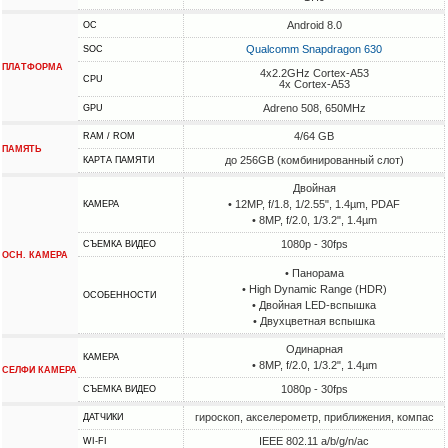
Android 8.0
ОС
Qualcomm Snapdragon 630
SOC
ПЛАТФОРМА
4x2.2GHz Cortex-A53
CPU
4x Cortex-A53
Adreno 508, 650MHz
GPU
4/64 GB
RAM / ROM
ПАМЯТЬ
до 256GB (комбинированный слот)
КАРТА ПАМЯТИ
Двойная
• 12MP, f/1.8, 1/2.55", 1.4µm, PDAF
КАМЕРА
• 8MP, f/2.0, 1/3.2", 1.4µm
1080p - 30fps
СЪЕМКА ВИДЕО
ОСН. КАМЕРА
• Панорама
• High Dynamic Range (HDR)
ОСОБЕННОСТИ
• Двойная LED-вспышка
• Двухцветная вспышка
Одинарная
КАМЕРА
• 8MP, f/2.0, 1/3.2", 1.4µm
СЕЛФИ КАМЕРА
1080p - 30fps
СЪЕМКА ВИДЕО
гироскоп, акселерометр, приближения, компас
ДАТЧИКИ
IEEE 802.11 a/b/g/n/ac
WI-FI