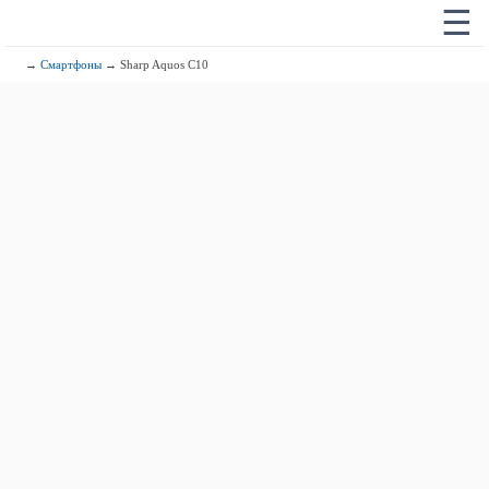
☰
→
Смартфоны
→ Sharp Aquos C10