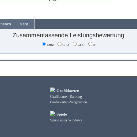
keine
kbench
Mehr...
Zusammenfassende Leistungsbewertung
Total
CPU
GPU
KI
Grafikkarten
Grafikkarten-Ranking
Grafikkarten-Vergleichen
Spiele
Spiele unter Windows