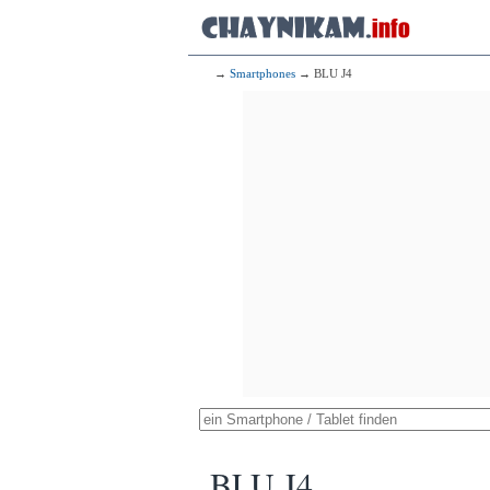
→
Smartphones
→ BLU J4
BLU J4