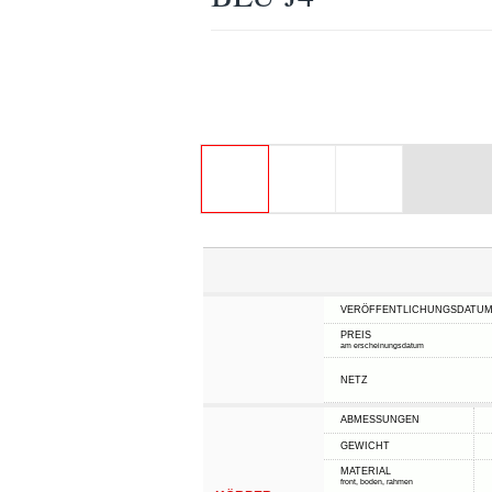
VERÖFFENTLICHUNGSDATU
PREIS
am erscheinungsdatum
NETZ
ABMESSUNGEN
GEWICHT
MATERIAL
front, boden, rahmen