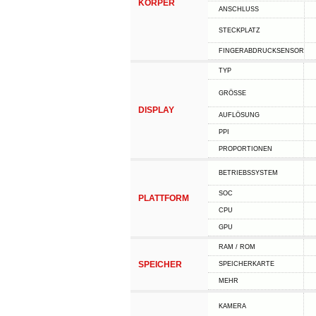
KÖRPER
ANSCHLUSS
STECKPLATZ
FINGERABDRUCKSENSOR
TYP
GRÖSSE
DISPLAY
AUFLÖSUNG
PPI
PROPORTIONEN
BETRIEBSSYSTEM
SOC
PLATTFORM
CPU
GPU
RAM / ROM
SPEICHER
SPEICHERKARTE
MEHR
KAMERA