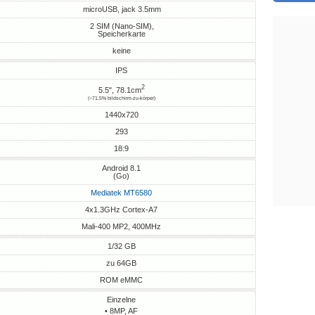
microUSB, jack 3.5mm
2 SIM (Nano-SIM),
Speicherkarte
keine
IPS
2
5.5", 78.1cm
(~71.5% bildschirm-zu-körper)
1440x720
293
18:9
Android 8.1
(Go)
Mediatek MT6580
4x1.3GHz Cortex-A7
Mali-400 MP2, 400MHz
1/32 GB
zu 64GB
ROM eMMC
Einzelne
• 8MP, AF