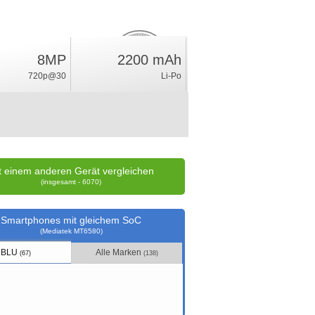
8MP
2200 mAh
1.3
%
720p@30
Li-Po
Wertung
t einem anderen Gerät vergleichen
(insgesamt - 6070)
Smartphones mit gleichem SoC
(Mediatek MT6580)
BLU
Alle Marken
(67)
(138)