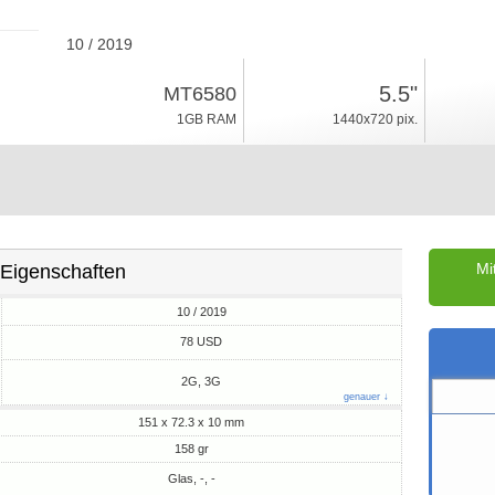
10 / 2019
158gr, Dicke 10mm
5.5"
MT6580
Android 8.1, Go
1GB RAM
1440x720 pix.
32GB ROM
Mi
Eigenschaften
10 / 2019
M
78 USD
2G, 3G
genauer ↓
151 x 72.3 x 10 mm
158 gr
Glas, -, -