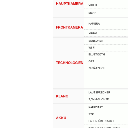
HAUPTKAMERA
VIDEO
MEHR
KAMERA
FRONTKAMERA
VIDEO
SENSOREN
WI-FI
BLUETOOTH
GPS
TECHNOLOGIEN
ZUSÄTZLICH
LAUTSPRECHER
KLANG
3,5MM-BUCHSE
KAPAZITÄT
TYP
AKKU
LADEN ÜBER KABEL