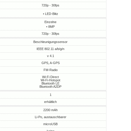
720p - 30fps
• LED-Blitz
Einzelne
• 8MP
720p - 30fps
Beschleunigungssensor
IEEE 802.11 a/b/g/n
v 4.1
GPS, A-GPS
FM-Radio
Wi-Fi Direct
Wi-Fi-Hotspot
Bluetooth LE
Bluetooth A2DP
1
erhältlich
2200 mAh
Li-Po, austauschbarer
microUSB