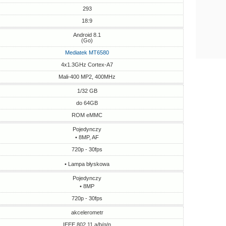
293
18:9
Android 8.1
(Go)
Mediatek MT6580
4x1.3GHz Cortex-A7
Mali-400 MP2, 400MHz
1/32 GB
do 64GB
ROM eMMC
Pojedynczy
• 8MP, AF
720p - 30fps
• Lampa błyskowa
Pojedynczy
• 8MP
720p - 30fps
akcelerometr
IEEE 802.11 a/b/g/n