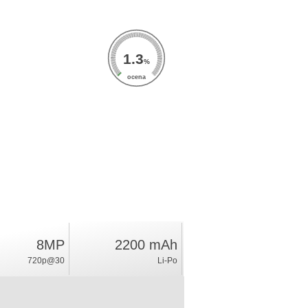
1.3
%
ocena
8MP
2200 mAh
720p@30
Li-Po