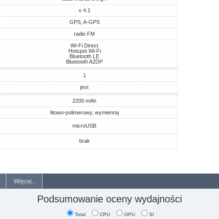
v 4.1
GPS, A-GPS
radio FM
Wi-Fi Direct
Hotspot Wi-Fi
Bluetooth LE
Bluetooth A2DP
1
jest
2200 mAh
litowo-polimerowy, wymienną
microUSB
brak
Więcej...
Podsumowanie oceny wydajności
Total
CPU
GPU
SI