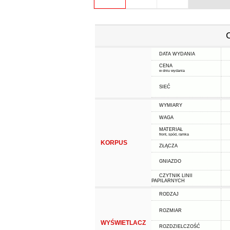
DATA WYDANIA
CENA
w dniu wydania
SIEĆ
WYMIARY
WAGA
MATERIAŁ
front, spód, ramka
KORPUS
ZŁĄCZA
GNIAZDO
CZYTNIK LINII
PAPILARNYCH
RODZAJ
ROZMIAR
WYŚWIETLACZ
ROZDZIELCZOŚĆ