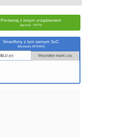
Porównaj z innym urządzeniem
(łącznie - 6070)
Smartfony z tym samym SoC
(Mediatek MT6580)
BLU
Wszystkie marki
(67)
(138)