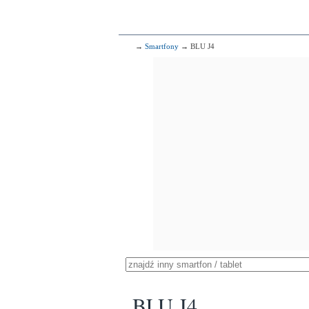
→
Smartfony
→ BLU J4
BLU J4