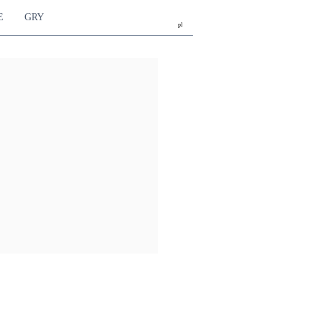
E
GRY
pl