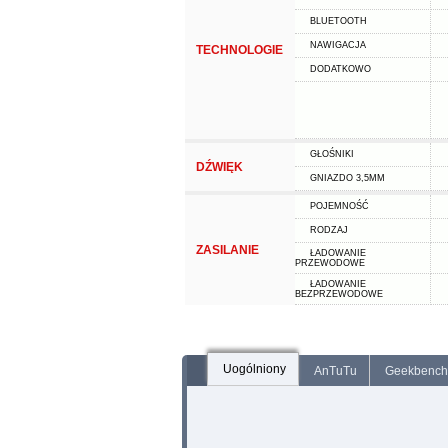
BLUETOOTH
NAWIGACJA
TECHNOLOGIE
DODATKOWO
GŁOŚNIKI
DŹWIĘK
GNIAZDO 3,5MM
POJEMNOŚĆ
RODZAJ
ZASILANIE
ŁADOWANIE
PRZEWODOWE
ŁADOWANIE
BEZPRZEWODOWE
Uogólniony
AnTuTu
Geekbench