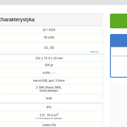
Charakterystyka
10 / 2019
78 USD
2G, 3G
więcej ↓
151 x 72.3 x 10 mm
158 gr
szkło, -, -
microUSB, jack 3.5mm
2 SIM (Nano-SIM),
karta pamięci
brak
IPS
2
5.5", 78.1cm
(~71.5% ekranu do obudowy)
1440x720