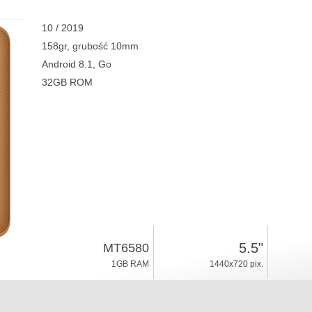
10 / 2019
158gr, grubość 10mm
Android 8.1, Go
32GB ROM
5.5"
MT6580
1GB RAM
1440x720 pix.