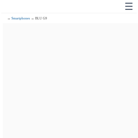
☰
→
Smartphones
→ BLU G9