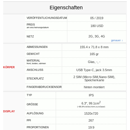
Eigenschaften
05 / 2019
VERÖFFENTLICHUNGSDATUM
PREIS
180 USD
am erscheinungsdatum
2G, 3G, 4G
NETZ
genauer ↓
155.4 x 71.8 x 8 mm
ABMESSUNGEN
165 gr
GEWICHT
MATERIAL
Glas, -, -
front, boden, rahmen
KÖRPER
USB Type-C, jack 3.5mm
ANSCHLUSS
2 SIM (Micro-SIM,Nano-SIM),
STECKPLATZ
Speicherkarte
hinten montiert
FINGERABDRUCKSENSOR
IPS
TYP
2
6.3", 99.1cm
GRÖSSE
(~88.8% bildschirm-zu-körper)
DISPLAY
1520x720
AUFLÖSUNG
267
PPI
19:9
PROPORTIONEN