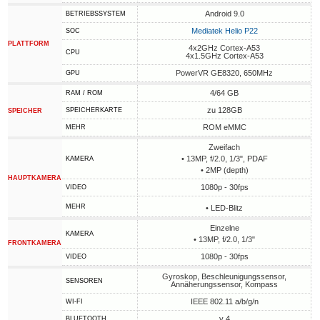
Android 9.0
BETRIEBSSYSTEM
Mediatek Helio P22
SOC
PLATTFORM
4x2GHz Cortex-A53
CPU
4x1.5GHz Cortex-A53
PowerVR GE8320, 650MHz
GPU
4/64 GB
RAM / ROM
zu 128GB
SPEICHERKARTE
SPEICHER
ROM eMMC
MEHR
Zweifach
• 13MP, f/2.0, 1/3", PDAF
KAMERA
• 2MP (depth)
HAUPTKAMERA
1080p - 30fps
VIDEO
MEHR
• LED-Blitz
Einzelne
KAMERA
• 13MP, f/2.0, 1/3"
FRONTKAMERA
1080p - 30fps
VIDEO
Gyroskop, Beschleunigungssensor,
SENSOREN
Annäherungssensor, Kompass
IEEE 802.11 a/b/g/n
WI-FI
v 4
BLUETOOTH