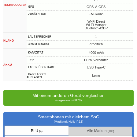
TECHNOLOGIEN
GPS, A-GPS
GPS
FM-Radio
ZUSÄTZLICH
Wi-Fi Direct
Wi-Fi-Hotspot
Bluetooth A2DP
1
LAUTSPRECHER
KLANG
erhältlich
3,5MM-BUCHSE
4000 mAh
KAPAZITÄT
Li-Po, verbauter
TYP
AKKU
USB Type-C
LADEN ÜBER KABEL
KABELLOSES
keine
AUFLADEN
Mit einem anderen Gerät vergleichen
(insgesamt - 6070)
Smartphones mit gleichem SoC
(Mediatek Helio P22)
BLU
Alle Marken
(4)
(106)