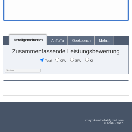
Verallgemeinertes
AnTuTu
Geekbench
Mehr...
Zusammenfassende Leistungsbewertung
Total
CPU
GPU
KI
chaynikam.hello@gmail.com
© 2009 - 2026