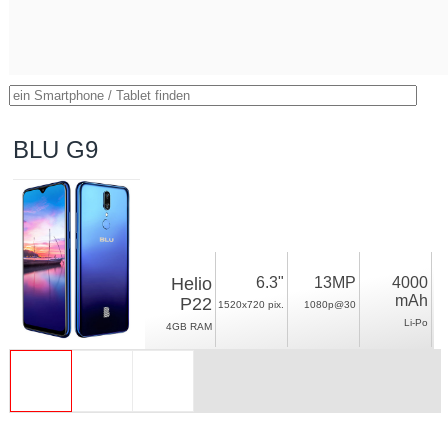
BLU G9
Helio
6.3"
13MP
4000
mAh
P22
1520x720 pix.
1080p@30
Li-Po
4GB RAM