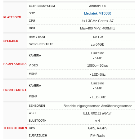
Android 7.0
BETRIEBSSYSTEM
Mediatek MT6580
SOC
PLATTFORM
4x1.3GHz Cortex-A7
CPU
Mali-400 MP2, 400MHz
GPU
1/8 GB
RAM / ROM
SPEICHER
zu 64GB
SPEICHERKARTE
Einzelne
KAMERA
• 5MP
HAUPTKAMERA
1080p - 30fps
VIDEO
MEHR
• LED-Blitz
Einzelne
KAMERA
• 5MP
FRONTKAMERA
MEHR
• LED-Blitz
Beschleunigungssensor, Annäherungssensor
SENSOREN
IEEE 802.11 a/b/g/n
WI-FI
v 4
BLUETOOTH
GPS, A-GPS
TECHNOLOGIEN
GPS
FM-Radio
ZUSÄTZLICH