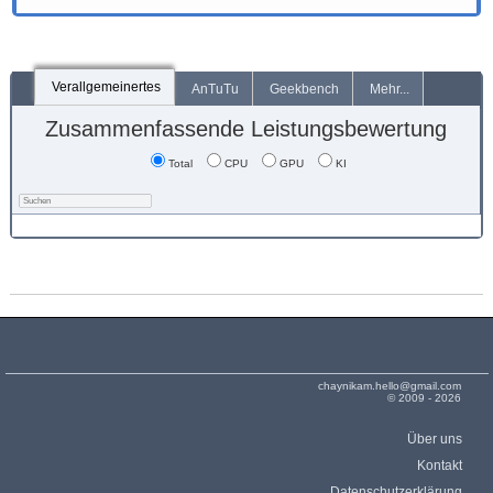
Verallgemeinertes
AnTuTu
Geekbench
Mehr...
Zusammenfassende Leistungsbewertung
Total
CPU
GPU
KI
chaynikam.hello@gmail.com
© 2009 - 2026
Über uns
Kontakt
Datenschutzerklärung