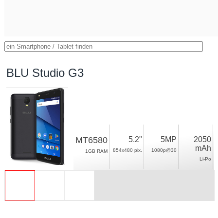
BLU Studio G3
MT6580
5.2"
5MP
2050
mAh
854x480 pix.
1080p@30
1GB RAM
Li-Po