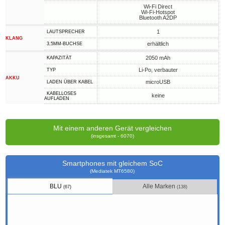
Wi-Fi Direct
Wi-Fi-Hotspot
Bluetooth A2DP
1
LAUTSPRECHER
KLANG
erhältlich
3,5MM-BUCHSE
2050 mAh
KAPAZITÄT
Li-Po, verbauter
TYP
AKKU
microUSB
LADEN ÜBER KABEL
KABELLOSES
keine
AUFLADEN
Mit einem anderen Gerät vergleichen
(insgesamt - 6070)
Smartphones mit gleichem SoC
(Mediatek MT6580)
BLU
Alle Marken
(67)
(138)