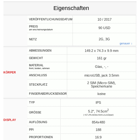
Eigenschaften
10 / 2017
VERÖFFENTLICHUNGSDATUM
PREIS
90 USD
am erscheinungsdatum
2G, 3G
NETZ
genauer ↓
149.2 x 74.3 x 9.9 mm
ABMESSUNGEN
161 gr
GEWICHT
MATERIAL
Glas, -, -
front, boden, rahmen
KÖRPER
microUSB, jack 3.5mm
ANSCHLUSS
2 SIM (Micro-SIM),
STECKPLATZ
Speicherkarte
keine
FINGERABDRUCKSENSOR
IPS
TYP
2
5.2", 74.5cm
GRÖSSE
(~67.2% bildschirm-zu-körper)
DISPLAY
854x480
AUFLÖSUNG
188
PPI
16:9
PROPORTIONEN