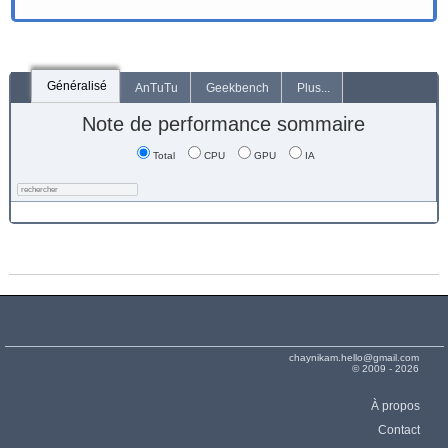
Généralisé
AnTuTu
Geekbench
Plus...
Note de performance sommaire
Total
CPU
GPU
IA
chaynikam.hello@gmail.com
© 2009 - 2026
À propos
Contact