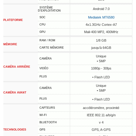
SYSTÈME
Android 7.0
D'EXPLOITATION
Mediatek MT6580
SOC
PLATEFORME
4x1.3GHz Cortex-A7
CPU
Mali-400 MP2, 400MHz
GPU
1/8 GB
RAM / ROM
MÉMOIRE
jusqu'à 64GB
CARTE MÉMOIRE
Unique
CAMÉRA
• 5MP
CAMÉRA ARRIÈRE
1080p - 30fps
VIDÉO
PLUS
• Flash LED
Unique
CAMÉRA
• 5MP
CAMÉRA AVANT
PLUS
• Flash LED
accéléromètre, proximité
CAPTEURS
IEEE 802.11 a/b/g/n
WI-FI
v 4
BLUETOOTH
GPS, A-GPS
TECHNOLOGIES
GPS