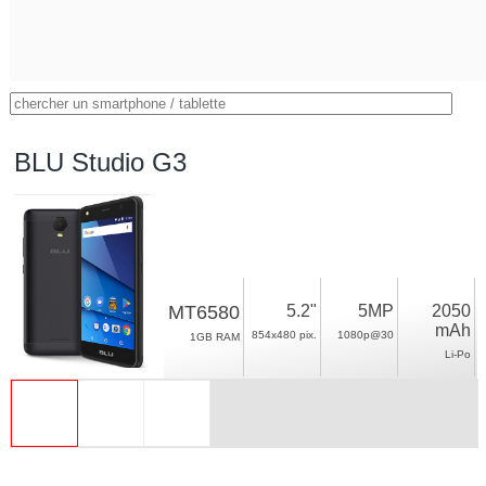
BLU Studio G3
MT6580
5.2"
5MP
2050
mAh
854x480 pix.
1080p@30
1GB RAM
Li-Po