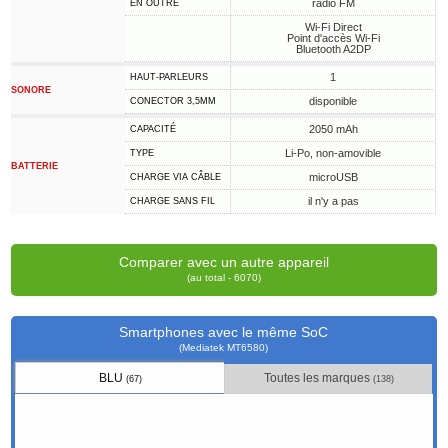
radio FM
EN OUTRE
Wi-Fi Direct
Point d'accès Wi-Fi
Bluetooth A2DP
1
HAUT-PARLEURS
SONORE
disponible
CONECTOR 3,5MM
2050 mAh
CAPACITÉ
Li-Po, non-amovible
TYPE
BATTERIE
microUSB
CHARGE VIA CÂBLE
il n'y a pas
CHARGE SANS FIL
Comparer avec un autre appareil
(au total - 6070)
Smartphones avec le même SoC
(Mediatek MT6580)
BLU
Toutes les marques
(67)
(138)