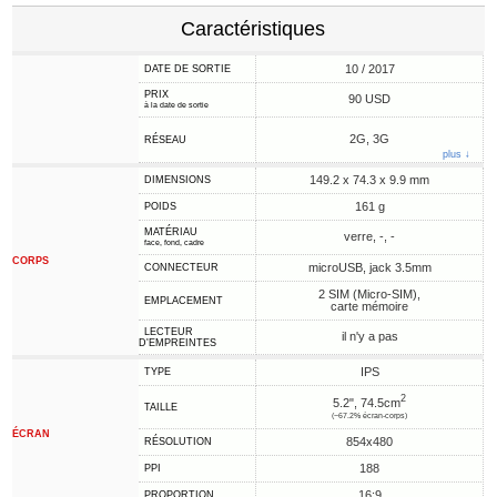
Caractéristiques
10 / 2017
DATE DE SORTIE
PRIX
90 USD
à la date de sortie
2G, 3G
RÉSEAU
plus ↓
149.2 x 74.3 x 9.9 mm
DIMENSIONS
161 g
POIDS
MATÉRIAU
verre, -, -
face, fond, cadre
CORPS
microUSB, jack 3.5mm
CONNECTEUR
2 SIM (Micro-SIM),
EMPLACEMENT
carte mémoire
LECTEUR
il n'y a pas
D'EMPREINTES
IPS
TYPE
2
5.2", 74.5cm
TAILLE
(~67.2% écran-corps)
ÉCRAN
854x480
RÉSOLUTION
188
PPI
16:9
PROPORTION