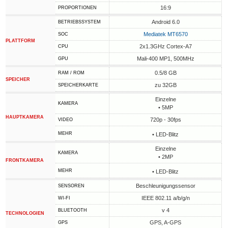
16:9
PROPORTIONEN
Android 6.0
BETRIEBSSYSTEM
Mediatek MT6570
SOC
PLATTFORM
2x1.3GHz Cortex-A7
CPU
Mali-400 MP1, 500MHz
GPU
0.5/8 GB
RAM / ROM
SPEICHER
zu 32GB
SPEICHERKARTE
Einzelne
KAMERA
• 5MP
HAUPTKAMERA
720p - 30fps
VIDEO
MEHR
• LED-Blitz
Einzelne
KAMERA
• 2MP
FRONTKAMERA
MEHR
• LED-Blitz
Beschleunigungssensor
SENSOREN
IEEE 802.11 a/b/g/n
WI-FI
v 4
BLUETOOTH
TECHNOLOGIEN
GPS, A-GPS
GPS