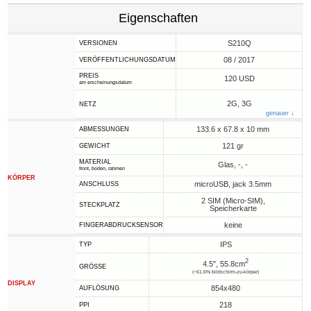
Eigenschaften
S210Q
VERSIONEN
08 / 2017
VERÖFFENTLICHUNGSDATUM
PREIS
120 USD
am erscheinungsdatum
2G, 3G
NETZ
genauer ↓
133.6 x 67.8 x 10 mm
ABMESSUNGEN
121 gr
GEWICHT
MATERIAL
Glas, -, -
front, boden, rahmen
KÖRPER
microUSB, jack 3.5mm
ANSCHLUSS
2 SIM (Micro-SIM),
STECKPLATZ
Speicherkarte
keine
FINGERABDRUCKSENSOR
IPS
TYP
2
4.5", 55.8cm
GRÖSSE
(~61.6% bildschirm-zu-körper)
DISPLAY
854x480
AUFLÖSUNG
218
PPI