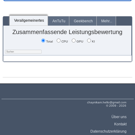
Verallgemeinertes
AnTuTu
Geekbench
Mehr...
Zusammenfassende Leistungsbewertung
Total
CPU
GPU
KI
chaynikam.hello@gmail.com
© 2009 - 2026
Über uns
Kontakt
Datenschutzerklärung