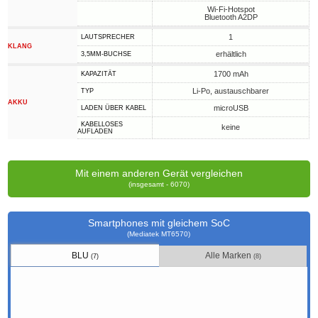
Wi-Fi-Hotspot
Bluetooth A2DP
1
LAUTSPRECHER
KLANG
erhältlich
3,5MM-BUCHSE
1700 mAh
KAPAZITÄT
Li-Po, austauschbarer
TYP
AKKU
microUSB
LADEN ÜBER KABEL
KABELLOSES
keine
AUFLADEN
Mit einem anderen Gerät vergleichen
(insgesamt - 6070)
Smartphones mit gleichem SoC
(Mediatek MT6570)
BLU
Alle Marken
(7)
(8)