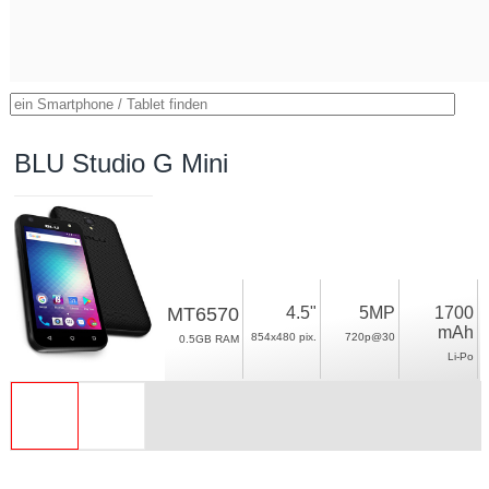
BLU Studio G Mini
MT6570
4.5"
5MP
1700
mAh
854x480 pix.
720p@30
0.5GB RAM
Li-Po