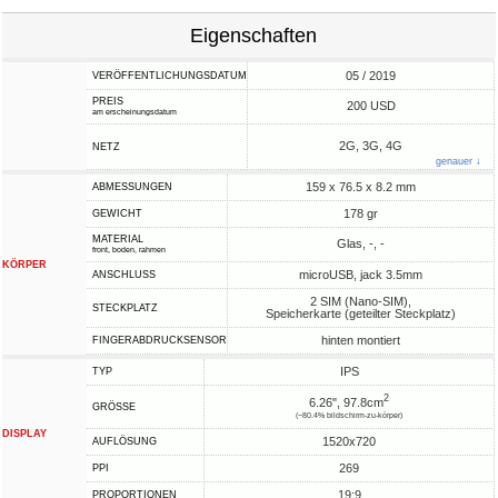
Eigenschaften
05 / 2019
VERÖFFENTLICHUNGSDATUM
PREIS
200 USD
am erscheinungsdatum
2G, 3G, 4G
NETZ
genauer ↓
159 x 76.5 x 8.2 mm
ABMESSUNGEN
178 gr
GEWICHT
MATERIAL
Glas, -, -
front, boden, rahmen
KÖRPER
microUSB, jack 3.5mm
ANSCHLUSS
2 SIM (Nano-SIM),
STECKPLATZ
Speicherkarte (geteilter Steckplatz)
hinten montiert
FINGERABDRUCKSENSOR
IPS
TYP
2
6.26", 97.8cm
GRÖSSE
(~80.4% bildschirm-zu-körper)
DISPLAY
1520x720
AUFLÖSUNG
269
PPI
19:9
PROPORTIONEN