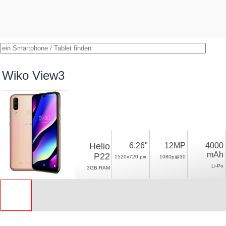
Wiko View3
Helio
6.26"
12MP
4000
mAh
P22
1520x720 pix.
1080p@30
Li-Po
3GB RAM