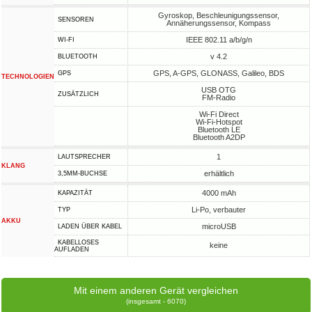
Gyroskop, Beschleunigungssensor,
SENSOREN
Annäherungssensor, Kompass
IEEE 802.11 a/b/g/n
WI-FI
v 4.2
BLUETOOTH
GPS, A-GPS, GLONASS, Galileo, BDS
GPS
TECHNOLOGIEN
USB OTG
ZUSÄTZLICH
FM-Radio
Wi-Fi Direct
Wi-Fi-Hotspot
Bluetooth LE
Bluetooth A2DP
1
LAUTSPRECHER
KLANG
erhältlich
3,5MM-BUCHSE
4000 mAh
KAPAZITÄT
Li-Po, verbauter
TYP
AKKU
microUSB
LADEN ÜBER KABEL
KABELLOSES
keine
AUFLADEN
Mit einem anderen Gerät vergleichen
(insgesamt - 6070)