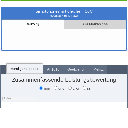
Smartphones mit gleichem SoC
(Mediatek Helio P22)
Wiko
Alle Marken
(1)
(106)
Verallgemeinertes
AnTuTu
Geekbench
Mehr...
Zusammenfassende Leistungsbewertung
Total
CPU
GPU
KI