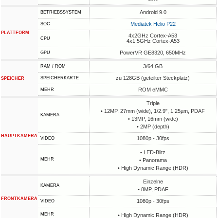
Android 9.0
BETRIEBSSYSTEM
Mediatek Helio P22
SOC
PLATTFORM
4x2GHz Cortex-A53
CPU
4x1.5GHz Cortex-A53
PowerVR GE8320, 650MHz
GPU
3/64 GB
RAM / ROM
zu 128GB (geteilter Steckplatz)
SPEICHERKARTE
SPEICHER
ROM eMMC
MEHR
Triple
• 12MP, 27mm (wide), 1/2.9", 1.25µm, PDAF
KAMERA
• 13MP, 16mm (wide)
• 2MP (depth)
HAUPTKAMERA
1080p - 30fps
VIDEO
• LED-Blitz
MEHR
• Panorama
• High Dynamic Range (HDR)
Einzelne
KAMERA
• 8MP, PDAF
FRONTKAMERA
1080p - 30fps
VIDEO
MEHR
• High Dynamic Range (HDR)