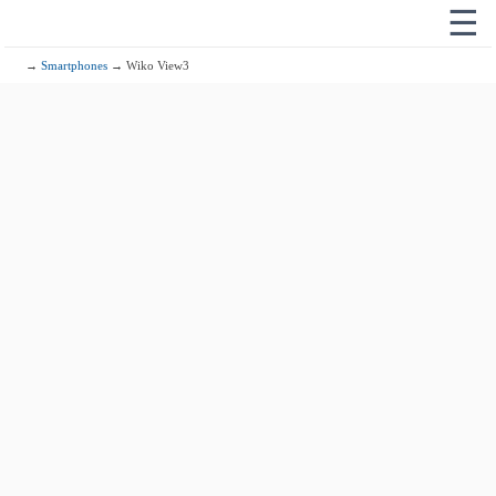
☰
→
Smartphones
→ Wiko View3