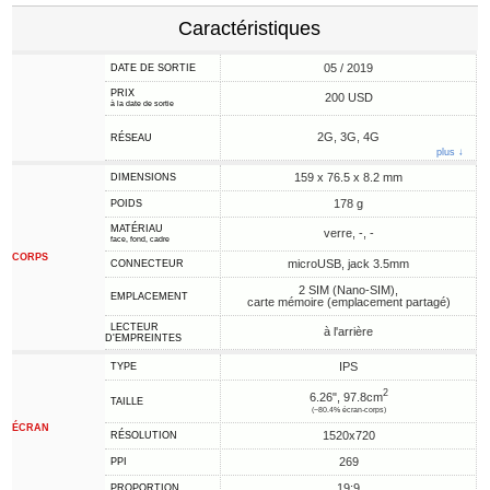
Caractéristiques
05 / 2019
DATE DE SORTIE
PRIX
200 USD
à la date de sortie
2G, 3G, 4G
RÉSEAU
plus ↓
159 x 76.5 x 8.2 mm
DIMENSIONS
178 g
POIDS
MATÉRIAU
verre, -, -
face, fond, cadre
CORPS
microUSB, jack 3.5mm
CONNECTEUR
2 SIM (Nano-SIM),
EMPLACEMENT
carte mémoire (emplacement partagé)
LECTEUR
à l'arrière
D'EMPREINTES
IPS
TYPE
2
6.26", 97.8cm
TAILLE
(~80.4% écran-corps)
ÉCRAN
1520x720
RÉSOLUTION
269
PPI
19:9
PROPORTION