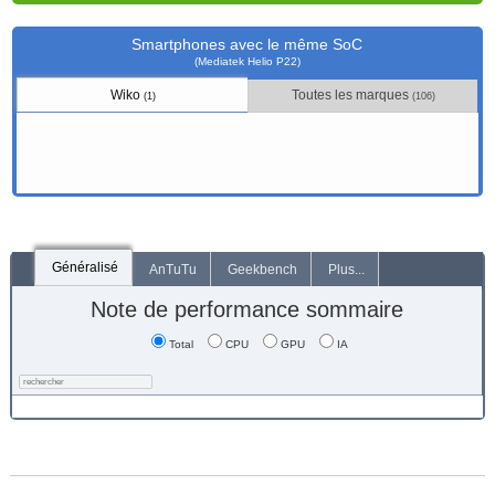
Smartphones avec le même SoC
(Mediatek Helio P22)
Wiko
Toutes les marques
(1)
(106)
Généralisé
AnTuTu
Geekbench
Plus...
Note de performance sommaire
Total
CPU
GPU
IA