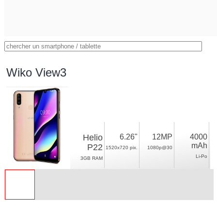
Wiko View3
Helio
6.26"
12MP
4000
mAh
P22
1520x720 pix.
1080p@30
Li-Po
3GB RAM