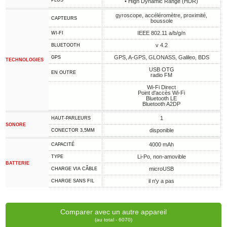
PLUS
• High Dynamic Range (HDR)
gyroscope, accéléromètre, proximité,
CAPTEURS
boussole
IEEE 802.11 a/b/g/n
WI-FI
v 4.2
BLUETOOTH
GPS, A-GPS, GLONASS, Galileo, BDS
GPS
TECHNOLOGIES
USB OTG
EN OUTRE
radio FM
Wi-Fi Direct
Point d'accès Wi-Fi
Bluetooth LE
Bluetooth A2DP
1
HAUT-PARLEURS
SONORE
disponible
CONECTOR 3,5MM
4000 mAh
CAPACITÉ
Li-Po, non-amovible
TYPE
BATTERIE
microUSB
CHARGE VIA CÂBLE
il n'y a pas
CHARGE SANS FIL
Comparer avec un autre appareil
(au total - 6070)