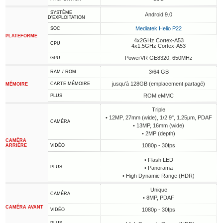
SYSTÈME
Android 9.0
D'EXPLOITATION
Mediatek Helio P22
SOC
PLATEFORME
4x2GHz Cortex-A53
CPU
4x1.5GHz Cortex-A53
PowerVR GE8320, 650MHz
GPU
3/64 GB
RAM / ROM
jusqu'à 128GB (emplacement partagé)
CARTE MÉMOIRE
MÉMOIRE
ROM eMMC
PLUS
Triple
• 12MP, 27mm (wide), 1/2.9", 1.25µm, PDAF
CAMÉRA
• 13MP, 16mm (wide)
• 2MP (depth)
CAMÉRA
1080p - 30fps
ARRIÈRE
VIDÉO
• Flash LED
PLUS
• Panorama
• High Dynamic Range (HDR)
Unique
CAMÉRA
• 8MP, PDAF
CAMÉRA AVANT
1080p - 30fps
VIDÉO