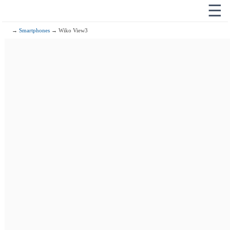
☰
→
Smartphones
→ Wiko View3