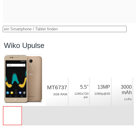
Wiko Upulse
MT6737
5.5"
13MP
3000
mAh
1280x720
1080p@30
3GB RAM
pix.
Li-Po