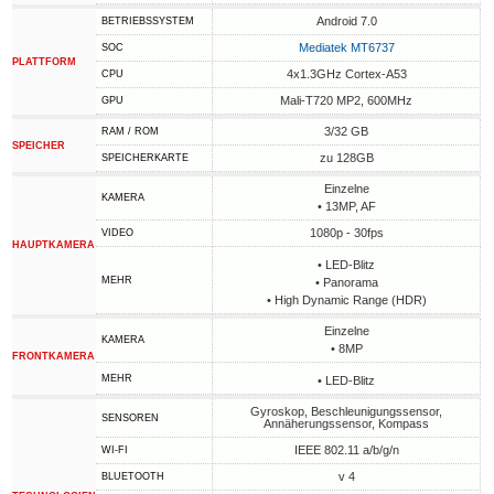
Android 7.0
BETRIEBSSYSTEM
Mediatek MT6737
SOC
PLATTFORM
4x1.3GHz Cortex-A53
CPU
Mali-T720 MP2, 600MHz
GPU
3/32 GB
RAM / ROM
SPEICHER
zu 128GB
SPEICHERKARTE
Einzelne
KAMERA
• 13MP, AF
1080p - 30fps
VIDEO
HAUPTKAMERA
• LED-Blitz
MEHR
• Panorama
• High Dynamic Range (HDR)
Einzelne
KAMERA
• 8MP
FRONTKAMERA
MEHR
• LED-Blitz
Gyroskop, Beschleunigungssensor,
SENSOREN
Annäherungssensor, Kompass
IEEE 802.11 a/b/g/n
WI-FI
v 4
BLUETOOTH