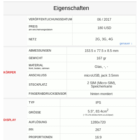
Eigenschaften
06 / 2017
VERÖFFENTLICHUNGSDATUM
PREIS
180 USD
am erscheinungsdatum
2G, 3G, 4G
NETZ
genauer ↓
153.5 x 77.5 x 8.5 mm
ABMESSUNGEN
167 gr
GEWICHT
MATERIAL
Glas, -, -
front, boden, rahmen
KÖRPER
microUSB, jack 3.5mm
ANSCHLUSS
2 SIM (Micro-SIM),
STECKPLATZ
Speicherkarte
hinten montiert
FINGERABDRUCKSENSOR
IPS
TYP
2
5.5", 83.4cm
GRÖSSE
(~70.1% bildschirm-zu-körper)
DISPLAY
1280x720
AUFLÖSUNG
267
PPI
16:9
PROPORTIONEN