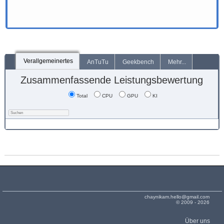
Verallgemeinertes
AnTuTu
Geekbench
Mehr...
Zusammenfassende Leistungsbewertung
Total
CPU
GPU
KI
chaynikam.hello@gmail.com
© 2009 - 2026
Über uns