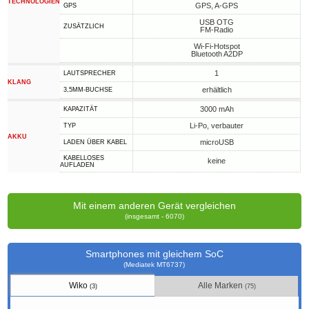
TECHNOLOGIEN
GPS, A-GPS
GPS
USB OTG
ZUSÄTZLICH
FM-Radio
Wi-Fi-Hotspot
Bluetooth A2DP
1
LAUTSPRECHER
KLANG
erhältlich
3,5MM-BUCHSE
3000 mAh
KAPAZITÄT
Li-Po, verbauter
TYP
AKKU
microUSB
LADEN ÜBER KABEL
KABELLOSES
keine
AUFLADEN
Mit einem anderen Gerät vergleichen
(insgesamt - 6070)
Smartphones mit gleichem SoC
(Mediatek MT6737)
Wiko
Alle Marken
(3)
(75)