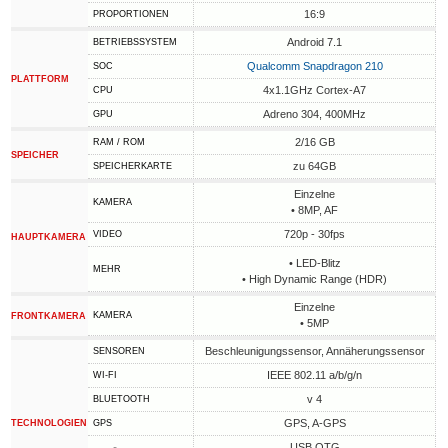
16:9
PROPORTIONEN
Android 7.1
BETRIEBSSYSTEM
Qualcomm Snapdragon 210
SOC
PLATTFORM
4x1.1GHz Cortex-A7
CPU
Adreno 304, 400MHz
GPU
2/16 GB
RAM / ROM
SPEICHER
zu 64GB
SPEICHERKARTE
Einzelne
KAMERA
• 8MP, AF
720p - 30fps
VIDEO
HAUPTKAMERA
• LED-Blitz
MEHR
• High Dynamic Range (HDR)
Einzelne
KAMERA
FRONTKAMERA
• 5MP
Beschleunigungssensor, Annäherungssensor
SENSOREN
IEEE 802.11 a/b/g/n
WI-FI
v 4
BLUETOOTH
GPS, A-GPS
TECHNOLOGIEN
GPS
USB OTG