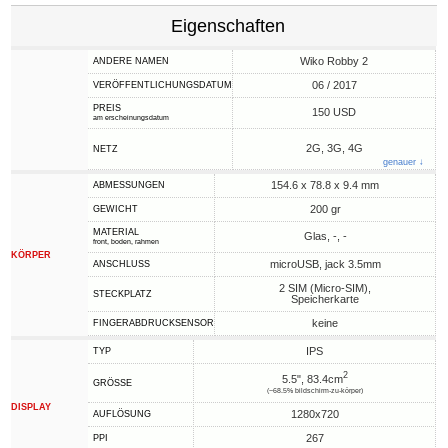
Eigenschaften
Wiko Robby 2
ANDERE NAMEN
06 / 2017
VERÖFFENTLICHUNGSDATUM
PREIS
150 USD
am erscheinungsdatum
2G, 3G, 4G
NETZ
genauer ↓
154.6 x 78.8 x 9.4 mm
ABMESSUNGEN
200 gr
GEWICHT
MATERIAL
Glas, -, -
front, boden, rahmen
KÖRPER
microUSB, jack 3.5mm
ANSCHLUSS
2 SIM (Micro-SIM),
STECKPLATZ
Speicherkarte
keine
FINGERABDRUCKSENSOR
IPS
TYP
2
5.5", 83.4cm
GRÖSSE
(~68.5% bildschirm-zu-körper)
DISPLAY
1280x720
AUFLÖSUNG
267
PPI