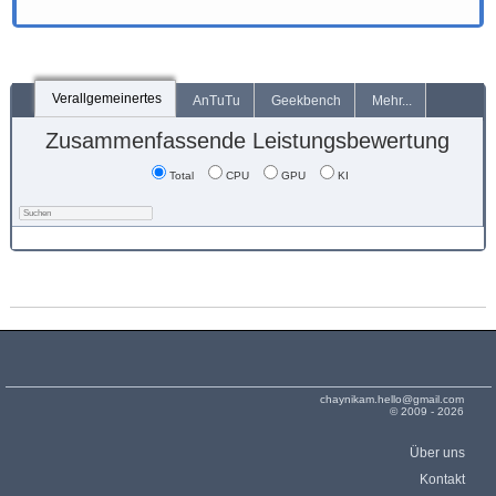
Verallgemeinertes
AnTuTu
Geekbench
Mehr...
Zusammenfassende Leistungsbewertung
Total
CPU
GPU
KI
chaynikam.hello@gmail.com
© 2009 - 2026
Über uns
Kontakt