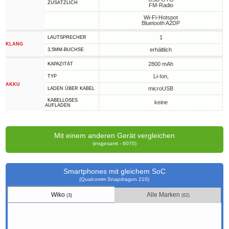
ZUSÄTZLICH
FM-Radio
Wi-Fi-Hotspot
Bluetooth A2DP
1
LAUTSPRECHER
KLANG
erhältlich
3,5MM-BUCHSE
2800 mAh
KAPAZITÄT
Li-Ion,
TYP
AKKU
microUSB
LADEN ÜBER KABEL
KABELLOSES
keine
AUFLADEN
Mit einem anderen Gerät vergleichen
(insgesamt - 6070)
Smartphones mit gleichem SoC
(Qualcomm Snapdragon 210)
Wiko
Alle Marken
(3)
(62)