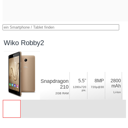
Wiko Robby2
Snapdragon
5.5"
8MP
2800
mAh
210
1280x720
720p@30
pix.
Li-Ion
2GB RAM