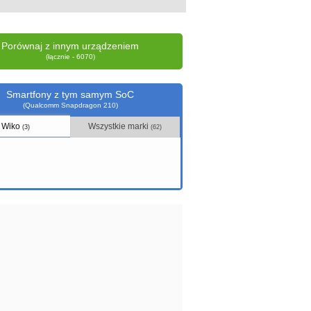
Porównaj z innym urządzeniem
(łącznie - 6070)
Smartfony z tym samym SoC
(Qualcomm Snapdragon 210)
Wiko
Wszystkie marki
(3)
(62)