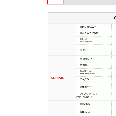
INNE NAZWY
DATA WYDANIA
CENA
w dniu wydania
SIEĆ
WYMIARY
WAGA
MATERIAŁ
front, spód, ramka
KORPUS
ZŁĄCZA
GNIAZDO
CZYTNIK LINII
PAPILARNYCH
RODZAJ
ROZMIAR