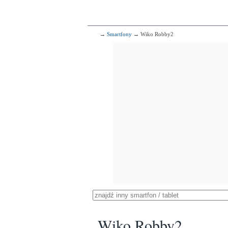
→
Smartfony
→ Wiko Robby2
Wiko Robby2