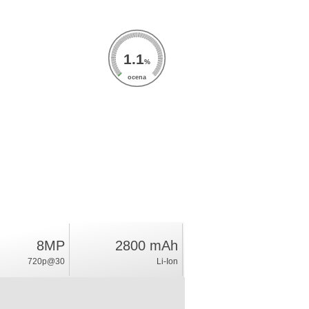
1.1
%
ocena
8MP
2800 mAh
720p@30
Li-Ion