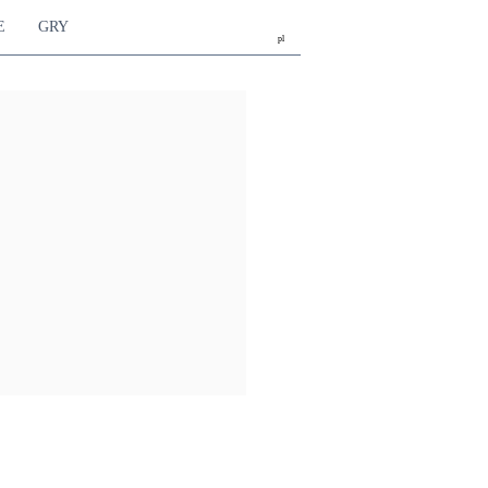
E
GRY
pl