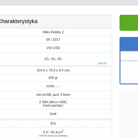
Charakterystyka
Wiko Robby 2
06 / 2017
150 USD
2G, 3G, 4G
więcej ↓
154.6 x 78.8 x 9.4 mm
200 gr
szkło, -, -
microUSB, jack 3.5mm
2 SIM (Micro-SIM),
karta pamięci
brak
IPS
2
5.5", 83.4cm
(~68.5% ekranu do obudowy)