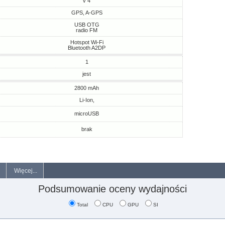
v 4
GPS, A-GPS
USB OTG
radio FM
Hotspot Wi-Fi
Bluetooth A2DP
1
jest
2800 mAh
Li-Ion,
microUSB
brak
Więcej...
Podsumowanie oceny wydajności
Total
CPU
GPU
SI