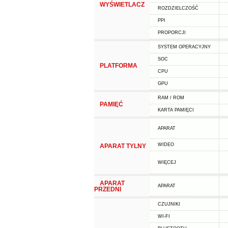
WYŚWIETLACZ
ROZDZIELCZOŚĆ
PPI
PROPORCJI
SYSTEM OPERACYJNY
SOC
PLATFORMA
CPU
GPU
RAM / ROM
PAMIĘĆ
KARTA PAMIĘCI
APARAT
WIDEO
APARAT TYLNY
WIĘCEJ
APARAT
APARAT
PRZEDNI
CZUJNIKI
WI-FI