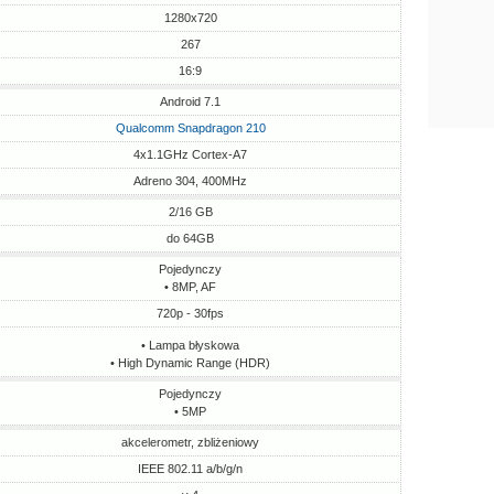
1280x720
267
16:9
Android 7.1
Qualcomm Snapdragon 210
4x1.1GHz Cortex-A7
Adreno 304, 400MHz
2/16 GB
do 64GB
Pojedynczy
• 8MP, AF
720p - 30fps
• Lampa błyskowa
• High Dynamic Range (HDR)
Pojedynczy
• 5MP
akcelerometr, zbliżeniowy
IEEE 802.11 a/b/g/n