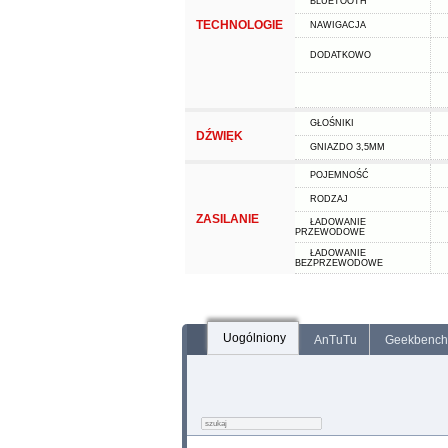
BLUETOOTH
TECHNOLOGIE
NAWIGACJA
DODATKOWO
GŁOŚNIKI
DŹWIĘK
GNIAZDO 3,5MM
POJEMNOŚĆ
RODZAJ
ZASILANIE
ŁADOWANIE
PRZEWODOWE
ŁADOWANIE
BEZPRZEWODOWE
Uogólniony
AnTuTu
Geekbench