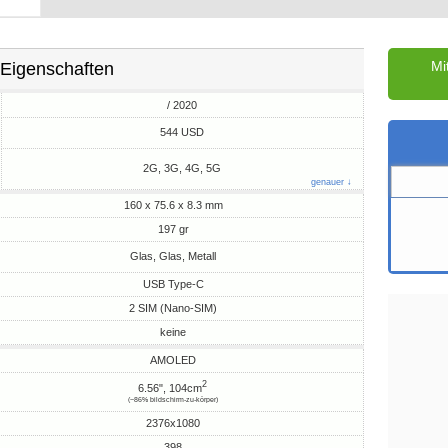
Mi
Eigenschaften
/ 2020
M
544 USD
2G, 3G, 4G, 5G
genauer ↓
160 x 75.6 x 8.3 mm
197 gr
Glas, Glas, Metall
USB Type-C
2 SIM (Nano-SIM)
keine
AMOLED
2
6.56", 104cm
(~86% bildschirm-zu-körper)
2376x1080
398