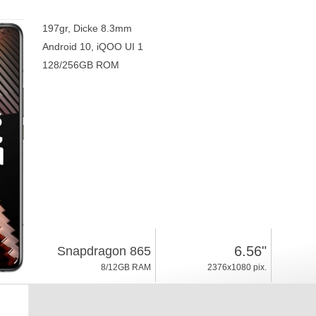
197gr, Dicke 8.3mm
Android 10, iQOO UI 1
128/256GB ROM
6.56"
Snapdragon 865
8/12GB RAM
2376x1080 pix.