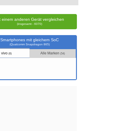
t einem anderen Gerät vergleichen
(insgesamt - 6070)
Smartphones mit gleichem SoC
(Qualcomm Snapdragon 865)
vivo
Alle Marken
(6)
(54)