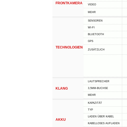
FRONTKAMERA
VIDEO
MEHR
SENSOREN
WI-FI
BLUETOOTH
GPS
TECHNOLOGIEN
ZUSÄTZLICH
LAUTSPRECHER
KLANG
3,5MM-BUCHSE
MEHR
KAPAZITÄT
TYP
LADEN ÜBER KABEL
AKKU
KABELLOSES AUFLADEN