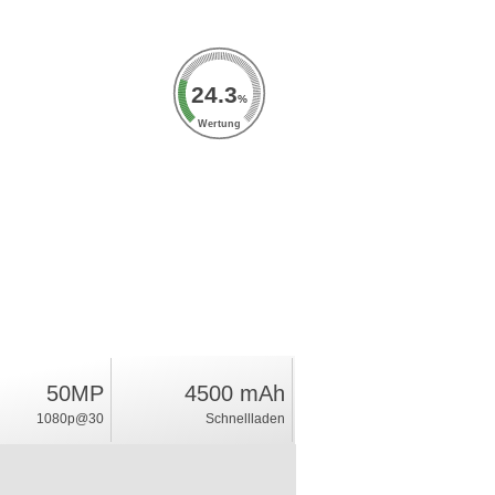
24.3
%
Wertung
50MP
4500 mAh
1080p@30
Schnellladen