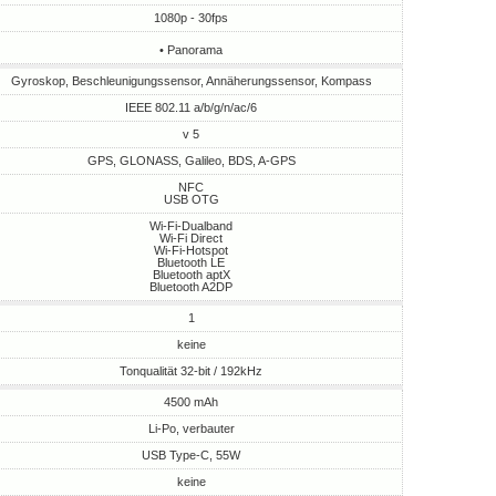
1080p - 30fps
• Panorama
Gyroskop, Beschleunigungssensor, Annäherungssensor, Kompass
IEEE 802.11 a/b/g/n/ac/6
v 5
GPS, GLONASS, Galileo, BDS, A-GPS
NFC
USB OTG
Wi-Fi-Dualband
Wi-Fi Direct
Wi-Fi-Hotspot
Bluetooth LE
Bluetooth aptX
Bluetooth A2DP
1
keine
Tonqualität 32-bit / 192kHz
4500 mAh
Li-Po, verbauter
USB Type-C, 55W
keine