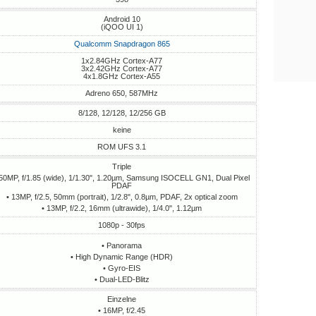
Android 10
(iQOO UI 1)
Qualcomm Snapdragon 865
1x2.84GHz Cortex-A77
3x2.42GHz Cortex-A77
4x1.8GHz Cortex-A55
Adreno 650, 587MHz
8/128, 12/128, 12/256 GB
keine
ROM UFS 3.1
Triple
 50MP, f/1.85 (wide), 1/1.30", 1.20µm, Samsung ISOCELL GN1, Dual Pixel
PDAF
• 13MP, f/2.5, 50mm (portrait), 1/2.8", 0.8µm, PDAF, 2x optical zoom
• 13MP, f/2.2, 16mm (ultrawide), 1/4.0", 1.12µm
1080p - 30fps
• Panorama
• High Dynamic Range (HDR)
• Gyro-EIS
• Dual-LED-Blitz
Einzelne
• 16MP, f/2.45