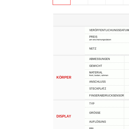
VERÖFFENTLICHUNGSDATU
PREIS
am erscheinungsdatum
NETZ
ABMESSUNGEN
GEWICHT
MATERIAL
front, boden, rahmen
KÖRPER
ANSCHLUSS
STECKPLATZ
FINGERABDRUCKSENSOR
TYP
GRÖSSE
DISPLAY
AUFLÖSUNG
PPI