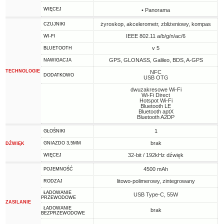
WIĘCEJ
• Panorama
żyroskop, akcelerometr, zbliżeniowy, kompas
CZUJNIKI
IEEE 802.11 a/b/g/n/ac/6
WI-FI
v 5
BLUETOOTH
GPS, GLONASS, Galileo, BDS, A-GPS
NAWIGACJA
TECHNOLOGIE
NFC
DODATKOWO
USB OTG
dwuzakresowe Wi-Fi
Wi-Fi Direct
Hotspot Wi-Fi
Bluetooth LE
Bluetooth aptX
Bluetooth A2DP
1
GŁOŚNIKI
brak
GNIAZDO 3,5MM
DŹWIĘK
32-bit / 192kHz dźwięk
WIĘCEJ
4500 mAh
POJEMNOŚĆ
litowo-polimerowy, zintegrowany
RODZAJ
ŁADOWANIE
USB Type-C, 55W
PRZEWODOWE
ZASILANIE
ŁADOWANIE
brak
BEZPRZEWODOWE