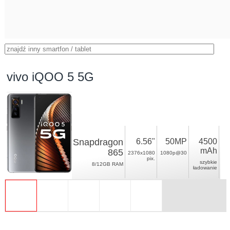
vivo iQOO 5 5G
Snapdragon
6.56"
50MP
4500
mAh
865
2376x1080
1080p@30
pix.
szybkie
8/12GB RAM
ładowanie