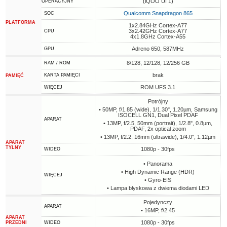
(iQOO UI 1)
OPERACYJNY
Qualcomm Snapdragon 865
SOC
PLATFORMA
1x2.84GHz Cortex-A77
3x2.42GHz Cortex-A77
CPU
4x1.8GHz Cortex-A55
Adreno 650, 587MHz
GPU
8/128, 12/128, 12/256 GB
RAM / ROM
brak
KARTA PAMIĘCI
PAMIĘĆ
ROM UFS 3.1
WIĘCEJ
Potrójny
• 50MP, f/1.85 (wide), 1/1.30", 1.20µm, Samsung
ISOCELL GN1, Dual Pixel PDAF
APARAT
• 13MP, f/2.5, 50mm (portrait), 1/2.8", 0.8µm,
PDAF, 2x optical zoom
• 13MP, f/2.2, 16mm (ultrawide), 1/4.0", 1.12µm
APARAT
TYLNY
1080p - 30fps
WIDEO
• Panorama
• High Dynamic Range (HDR)
WIĘCEJ
• Gyro-EIS
• Lampa błyskowa z dwiema diodami LED
Pojedynczy
APARAT
• 16MP, f/2.45
APARAT
1080p - 30fps
PRZEDNI
WIDEO