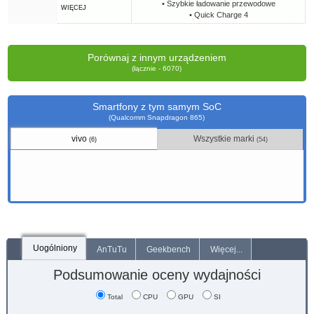
• Szybkie ładowanie przewodowe
WIĘCEJ
• Quick Charge 4
Porównaj z innym urządzeniem
(łącznie - 6070)
Smartfony z tym samym SoC
(Qualcomm Snapdragon 865)
vivo
Wszystkie marki
(6)
(54)
Uogólniony
AnTuTu
Geekbench
Więcej...
Podsumowanie oceny wydajności
Total
CPU
GPU
SI