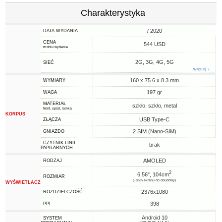
Charakterystyka
/ 2020
DATA WYDANIA
CENA
544 USD
w dniu wydania
2G, 3G, 4G, 5G
SIEĆ
więcej ↓
160 x 75.6 x 8.3 mm
WYMIARY
197 gr
WAGA
MATERIAŁ
szkło, szkło, metal
front, spód, ramka
KORPUS
USB Type-C
ZŁĄCZA
2 SIM (Nano-SIM)
GNIAZDO
CZYTNIK LINII
brak
PAPILARNYCH
AMOLED
RODZAJ
2
6.56", 104cm
ROZMIAR
(~86% ekranu do obudowy)
WYŚWIETLACZ
2376x1080
ROZDZIELCZOŚĆ
398
PPI
Android 10
SYSTEM