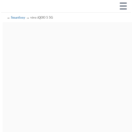
☰
→
Smartfony
→ vivo iQOO 5 5G