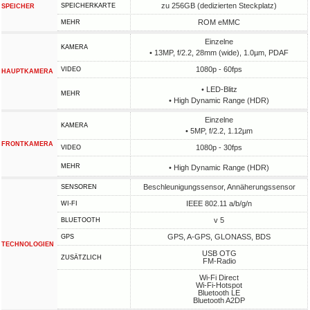
zu 256GB (dedizierten Steckplatz)
SPEICHERKARTE
SPEICHER
ROM eMMC
MEHR
Einzelne
KAMERA
• 13MP, f/2.2, 28mm (wide), 1.0µm, PDAF
1080p - 60fps
VIDEO
HAUPTKAMERA
• LED-Blitz
MEHR
• High Dynamic Range (HDR)
Einzelne
KAMERA
• 5MP, f/2.2, 1.12µm
FRONTKAMERA
1080p - 30fps
VIDEO
MEHR
• High Dynamic Range (HDR)
Beschleunigungssensor, Annäherungssensor
SENSOREN
IEEE 802.11 a/b/g/n
WI-FI
v 5
BLUETOOTH
GPS, A-GPS, GLONASS, BDS
GPS
TECHNOLOGIEN
USB OTG
ZUSÄTZLICH
FM-Radio
Wi-Fi Direct
Wi-Fi-Hotspot
Bluetooth LE
Bluetooth A2DP