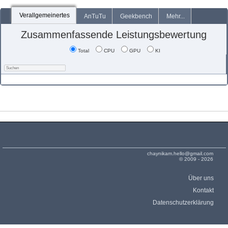
Verallgemeinertes
AnTuTu
Geekbench
Mehr...
Zusammenfassende Leistungsbewertung
Total
CPU
GPU
KI
chaynikam.hello@gmail.com
© 2009 - 2026
Über uns
Kontakt
Datenschutzerklärung