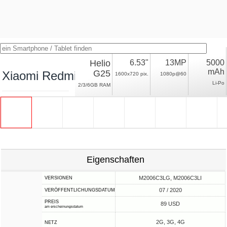
Helio
6.53"
13MP
5000
mAh
G25
Xiaomi Redmi 9A
1600x720 pix.
1080p@60
Li-Po
2/3/6GB RAM
Eigenschaften
M2006C3LG, M2006C3LI
VERSIONEN
07 / 2020
VERÖFFENTLICHUNGSDATUM
PREIS
89 USD
am erscheinungsdatum
2G, 3G, 4G
NETZ