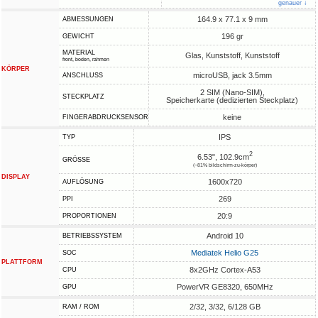
genauer ↓
164.9 x 77.1 x 9 mm
ABMESSUNGEN
196 gr
GEWICHT
MATERIAL
Glas, Kunststoff, Kunststoff
front, boden, rahmen
KÖRPER
microUSB, jack 3.5mm
ANSCHLUSS
2 SIM (Nano-SIM),
STECKPLATZ
Speicherkarte (dedizierten Steckplatz)
keine
FINGERABDRUCKSENSOR
IPS
TYP
2
6.53", 102.9cm
GRÖSSE
(~81% bildschirm-zu-körper)
DISPLAY
1600x720
AUFLÖSUNG
269
PPI
20:9
PROPORTIONEN
Android 10
BETRIEBSSYSTEM
Mediatek Helio G25
SOC
PLATTFORM
8x2GHz Cortex-A53
CPU
PowerVR GE8320, 650MHz
GPU
2/32, 3/32, 6/128 GB
RAM / ROM