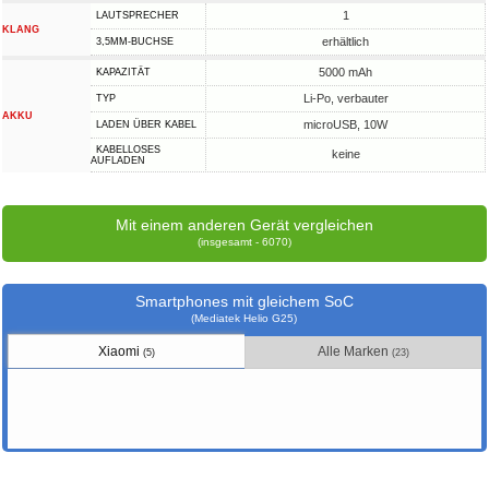
1
LAUTSPRECHER
KLANG
erhältlich
3,5MM-BUCHSE
5000 mAh
KAPAZITÄT
Li-Po, verbauter
TYP
AKKU
microUSB, 10W
LADEN ÜBER KABEL
KABELLOSES
keine
AUFLADEN
Mit einem anderen Gerät vergleichen
(insgesamt - 6070)
Smartphones mit gleichem SoC
(Mediatek Helio G25)
Xiaomi
Alle Marken
(5)
(23)