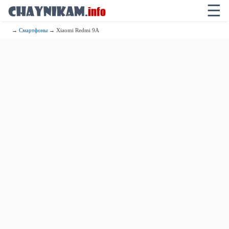
☰
→
Смартфоны
→ Xiaomi Redmi 9A