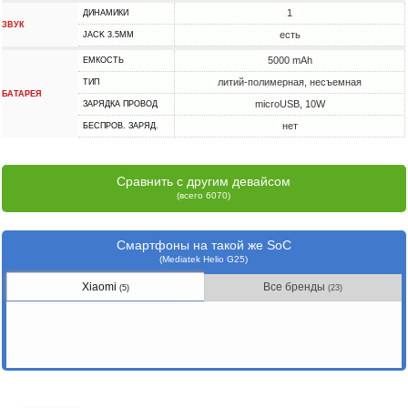
1
ДИНАМИКИ
ЗВУК
есть
JACK 3.5MM
5000 mAh
ЕМКОСТЬ
литий-полимерная, несъемная
ТИП
БАТАРЕЯ
microUSB, 10W
ЗАРЯДКА ПРОВОД
нет
БЕСПРОВ. ЗАРЯД.
Сравнить с другим девайсом
(всего 6070)
Смартфоны на такой же SoC
(Mediatek Helio G25)
Xiaomi
Все бренды
(5)
(23)