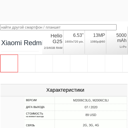
Helio
6.53"
13MP
5000
mAh
G25
Xiaomi Redmi 9A
1600x720 pix.
1080p@60
Li-Po
2/3/6GB RAM
Характеристики
M2006C3LG, M2006C3LI
ВЕРСИИ
07 / 2020
ДАТА ВЫХОДА
СТОИМОСТЬ
89 USD
на момент выхода
2G, 3G, 4G
СВЯЗЬ