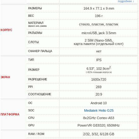
подробнее ↓
164.9 x 77.1 x 9 mm
РАЗМЕРЫ
196 г
ВЕС
МАТЕРИАЛ
стекло, пластик, пластик
фронт, низ, рамка
КОРПУС
microUSB, jack 3.5mm
РАЗЪЕМЫ
2 SIM (Nano-SIM),
СЛОТЫ
карта памяти (отдельный слот)
нет
СКАНЕР ПАЛЬЦА
IPS
ТИП
2
6.53", 102.9cm
РАЗМЕР
(~81% площади корпуса)
ЭКРАН
1600x720
РАЗРЕШЕНИЕ
269
PPI
20:9
СООТНОШЕНИЕ
Android 10
ОС
Mediatek Helio G25
SOC
ПЛАТФОРМА
8x2GHz Cortex-A53
CPU
PowerVR GE8320, 650MHz
GPU
2/32, 3/32, 6/128 GB
RAM / ROM