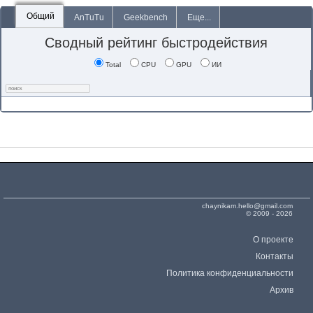
Общий
AnTuTu
Geekbench
Еще...
Сводный рейтинг быстродействия
Total
CPU
GPU
ИИ
chaynikam.hello@gmail.com
© 2009 - 2026
О проекте
Контакты
Политика конфиденциальности
Архив