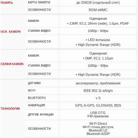
до 256GB (отдельный слот)
КАРТА ПАМЯТИ
ПАМЯТЬ
ROM eMMC
ОСОБЕННОСТИ
Одинарная
КАМЕРА
• 13MP, f/2.2, 28mm (wide), 1.0µm, PDAF
1080p - 60fps
СЪЕМКА ВИДЕО
ОСН. КАМЕРА
• LED-вспышка
ОСОБЕННОСТИ
• High Dynamic Range (HDR)
Одинарная
КАМЕРА
• 5MP, f/2.2, 1.12µm
СЕЛФИ КАМЕРА
1080p - 30fps
СЪЕМКА ВИДЕО
ОСОБЕННОСТИ
• High Dynamic Range (HDR)
акселерометр, приближения
ДАТЧИКИ
IEEE 802.11 a/b/g/n
WI-FI
v 5
BLUETOOTH
GPS, A-GPS, GLONASS, BDS
НАВИГАЦИЯ
ТЕХНОЛОГИИ
USB OTG
ДРУГИЕ ФУНКЦИИ
FM-приемник
Wi-Fi Direct
Wi-Fi точка доступа
ОСОБЕННОСТИ
Bluetooth LE
Bluetooth A2DP