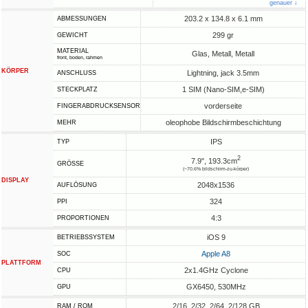
genauer ↓
203.2 x 134.8 x 6.1 mm
ABMESSUNGEN
299 gr
GEWICHT
MATERIAL
Glas, Metall, Metall
front, boden, rahmen
KÖRPER
Lightning, jack 3.5mm
ANSCHLUSS
1 SIM (Nano-SIM,e-SIM)
STECKPLATZ
vorderseite
FINGERABDRUCKSENSOR
oleophobe Bildschirmbeschichtung
MEHR
IPS
TYP
2
7.9", 193.3cm
GRÖSSE
(~70.6% bildschirm-zu-körper)
DISPLAY
2048x1536
AUFLÖSUNG
324
PPI
4:3
PROPORTIONEN
iOS 9
BETRIEBSSYSTEM
Apple A8
SOC
PLATTFORM
2x1.4GHz Cyclone
CPU
GX6450, 530MHz
GPU
2/16, 2/32, 2/64, 2/128 GB
RAM / ROM