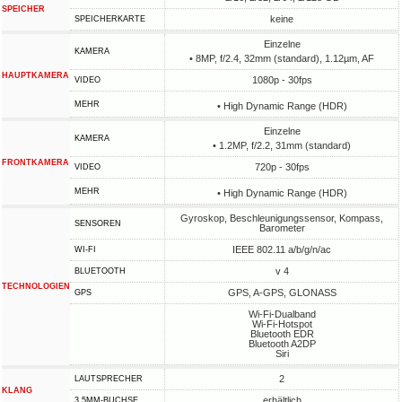
SPEICHER
keine
SPEICHERKARTE
Einzelne
KAMERA
• 8MP, f/2.4, 32mm (standard), 1.12µm, AF
HAUPTKAMERA
1080p - 30fps
VIDEO
MEHR
• High Dynamic Range (HDR)
Einzelne
KAMERA
• 1.2MP, f/2.2, 31mm (standard)
FRONTKAMERA
720p - 30fps
VIDEO
MEHR
• High Dynamic Range (HDR)
Gyroskop, Beschleunigungssensor, Kompass,
SENSOREN
Barometer
IEEE 802.11 a/b/g/n/ac
WI-FI
v 4
BLUETOOTH
TECHNOLOGIEN
GPS, A-GPS, GLONASS
GPS
Wi-Fi-Dualband
Wi-Fi-Hotspot
Bluetooth EDR
Bluetooth A2DP
Siri
2
LAUTSPRECHER
KLANG
erhältlich
3,5MM-BUCHSE