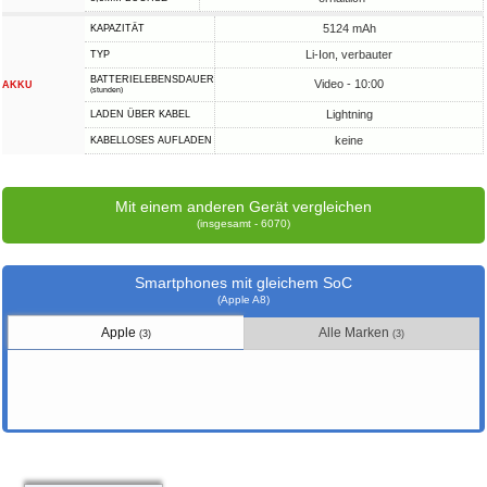
5124 mAh
KAPAZITÄT
Li-Ion, verbauter
TYP
BATTERIELEBENSDAUER
Video - 10:00
AKKU
(stunden)
Lightning
LADEN ÜBER KABEL
keine
KABELLOSES AUFLADEN
Mit einem anderen Gerät vergleichen
(insgesamt - 6070)
Smartphones mit gleichem SoC
(Apple A8)
Apple
Alle Marken
(3)
(3)