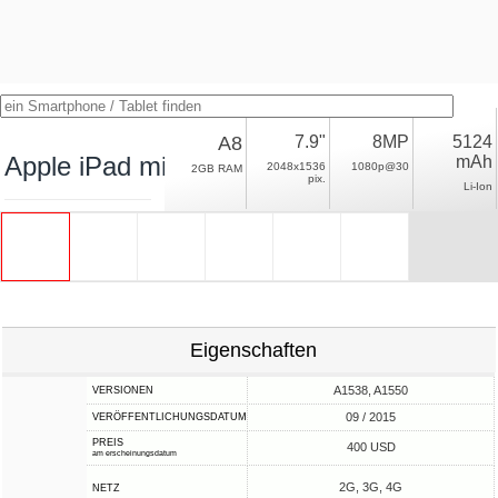
A8
7.9"
8MP
5124
Apple iPad mini 4 (2015)
mAh
2048x1536
1080p@30
2GB RAM
pix.
Li-Ion
Eigenschaften
A1538, A1550
VERSIONEN
09 / 2015
VERÖFFENTLICHUNGSDATUM
PREIS
400 USD
am erscheinungsdatum
2G, 3G, 4G
NETZ