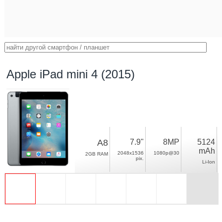
Apple iPad mini 4 (2015)
A8
7.9"
8MP
5124
mAh
2048x1536
1080p@30
2GB RAM
pix.
Li-Ion