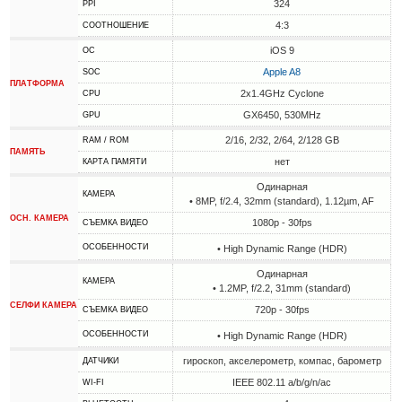
324
PPI
4:3
СООТНОШЕНИЕ
iOS 9
ОС
Apple A8
SOC
ПЛАТФОРМА
2x1.4GHz Cyclone
CPU
GX6450, 530MHz
GPU
2/16, 2/32, 2/64, 2/128 GB
RAM / ROM
ПАМЯТЬ
нет
КАРТА ПАМЯТИ
Одинарная
КАМЕРА
• 8MP, f/2.4, 32mm (standard), 1.12µm, AF
ОСН. КАМЕРА
1080p - 30fps
СЪЕМКА ВИДЕО
ОСОБЕННОСТИ
• High Dynamic Range (HDR)
Одинарная
КАМЕРА
• 1.2MP, f/2.2, 31mm (standard)
СЕЛФИ КАМЕРА
720p - 30fps
СЪЕМКА ВИДЕО
ОСОБЕННОСТИ
• High Dynamic Range (HDR)
гироскоп, акселерометр, компас, барометр
ДАТЧИКИ
IEEE 802.11 a/b/g/n/ac
WI-FI