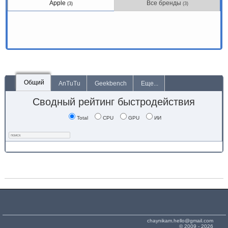
Apple
Все бренды
(3)
(3)
Общий
AnTuTu
Geekbench
Еще...
Сводный рейтинг быстродействия
Total
CPU
GPU
ИИ
chaynikam.hello@gmail.com
© 2009 - 2026