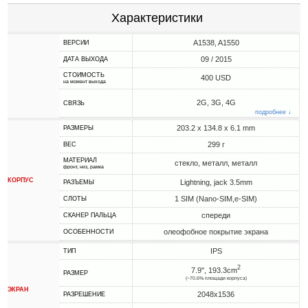
Характеристики
A1538, A1550
ВЕРСИИ
09 / 2015
ДАТА ВЫХОДА
СТОИМОСТЬ
400 USD
на момент выхода
2G, 3G, 4G
СВЯЗЬ
подробнее ↓
203.2 x 134.8 x 6.1 mm
РАЗМЕРЫ
299 г
ВЕС
МАТЕРИАЛ
стекло, металл, металл
фронт, низ, рамка
КОРПУС
Lightning, jack 3.5mm
РАЗЪЕМЫ
1 SIM (Nano-SIM,e-SIM)
СЛОТЫ
спереди
СКАНЕР ПАЛЬЦА
олеофобное покрытие экрана
ОСОБЕННОСТИ
IPS
ТИП
2
7.9", 193.3cm
РАЗМЕР
(~70.6% площади корпуса)
ЭКРАН
2048x1536
РАЗРЕШЕНИЕ