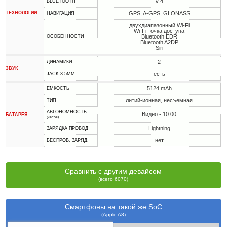
v 4
BLUETOOTH
ТЕХНОЛОГИИ
GPS, A-GPS, GLONASS
НАВИГАЦИЯ
двухдиапазонный Wi-Fi
Wi-Fi точка доступа
Bluetooth EDR
ОСОБЕННОСТИ
Bluetooth A2DP
Siri
2
ДИНАМИКИ
ЗВУК
есть
JACK 3.5MM
5124 mAh
ЕМКОСТЬ
литий-ионная, несъемная
ТИП
АВТОНОМНОСТЬ
Видео - 10:00
БАТАРЕЯ
(часов)
Lightning
ЗАРЯДКА ПРОВОД
нет
БЕСПРОВ. ЗАРЯД.
Сравнить с другим девайсом
(всего 6070)
Смартфоны на такой же SoC
(Apple A8)