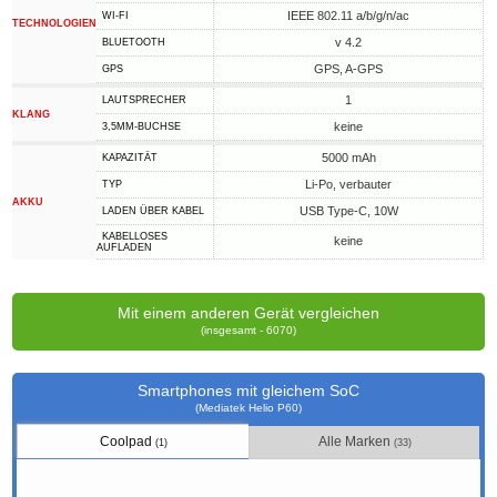
IEEE 802.11 a/b/g/n/ac
WI-FI
TECHNOLOGIEN
v 4.2
BLUETOOTH
GPS, A-GPS
GPS
1
LAUTSPRECHER
KLANG
keine
3,5MM-BUCHSE
5000 mAh
KAPAZITÄT
Li-Po, verbauter
TYP
AKKU
USB Type-C, 10W
LADEN ÜBER KABEL
KABELLOSES
keine
AUFLADEN
Mit einem anderen Gerät vergleichen
(insgesamt - 6070)
Smartphones mit gleichem SoC
(Mediatek Helio P60)
Coolpad
Alle Marken
(1)
(33)