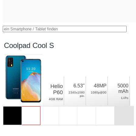
Coolpad Cool S
Helio
6.53"
48MP
5000
mAh
P60
2340x1080
1080p@30
pix.
Li-Po
4GB RAM