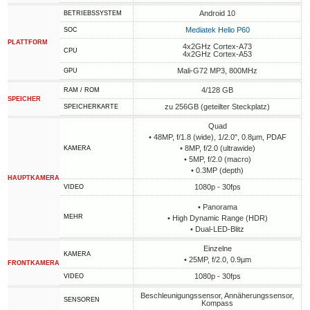
Android 10
BETRIEBSSYSTEM
Mediatek Helio P60
SOC
PLATTFORM
4x2GHz Cortex-A73
CPU
4x2GHz Cortex-A53
Mali-G72 MP3, 800MHz
GPU
4/128 GB
RAM / ROM
SPEICHER
zu 256GB (geteilter Steckplatz)
SPEICHERKARTE
Quad
• 48MP, f/1.8 (wide), 1/2.0", 0.8µm, PDAF
• 8MP, f/2.0 (ultrawide)
KAMERA
• 5MP, f/2.0 (macro)
• 0.3MP (depth)
HAUPTKAMERA
1080p - 30fps
VIDEO
• Panorama
MEHR
• High Dynamic Range (HDR)
• Dual-LED-Blitz
Einzelne
KAMERA
• 25MP, f/2.0, 0.9µm
FRONTKAMERA
1080p - 30fps
VIDEO
Beschleunigungssensor, Annäherungssensor,
SENSOREN
Kompass