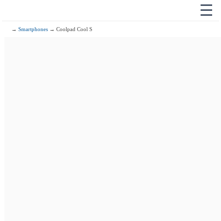
☰
→
Smartphones
→ Coolpad Cool S