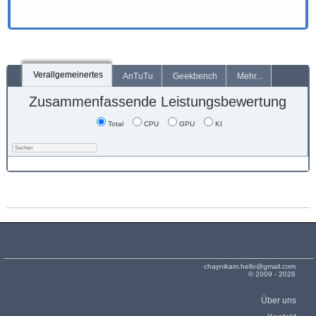
Verallgemeinertes
AnTuTu
Geekbench
Mehr...
Zusammenfassende Leistungsbewertung
Total
CPU
GPU
KI
chaynikam.hello@gmail.com
© 2009 - 2026
Über uns