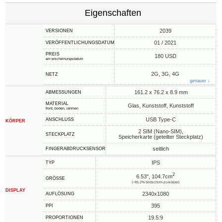
Eigenschaften
2039
VERSIONEN
01 / 2021
VERÖFFENTLICHUNGSDATUM
PREIS
180 USD
am erscheinungsdatum
2G, 3G, 4G
NETZ
genauer ↓
161.2 x 76.2 x 8.9 mm
ABMESSUNGEN
MATERIAL
Glas, Kunststoff, Kunststoff
front, boden, rahmen
USB Type-C
ANSCHLUSS
KÖRPER
2 SIM (Nano-SIM),
STECKPLATZ
Speicherkarte (geteilter Steckplatz)
seitlich
FINGERABDRUCKSENSOR
IPS
TYP
2
6.53", 104.7cm
GRÖSSE
(~85.2% bildschirm-zu-körper)
DISPLAY
2340x1080
AUFLÖSUNG
395
PPI
19.5:9
PROPORTIONEN