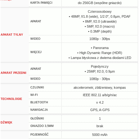
do 256GB (wspólne gniazdo)
KARTA PAMIĘCI
Czteroosobowy
• 48MP, f/1.8 (wide), 1/2.0", 0.8µm, PDAF
• 8MP, f/2.0 (ultrawide)
APARAT
• 5MP, f/2.0 (macro)
• 0.3MP (depth)
APARAT TYLNY
1080p - 30fps
WIDEO
• Panorama
WIĘCEJ
• High Dynamic Range (HDR)
• Lampa błyskowa z dwiema diodami LED
Pojedynczy
APARAT
• 25MP, f/2.0, 0.9µm
APARAT PRZEDNI
1080p - 30fps
WIDEO
akcelerometr, zbliżeniowy, kompas
CZUJNIKI
IEEE 802.11 a/b/g/n/ac
WI-FI
TECHNOLOGIE
v 4.2
BLUETOOTH
GPS, A-GPS
NAWIGACJA
1
GŁOŚNIKI
DŹWIĘK
brak
GNIAZDO 3,5MM
5000 mAh
POJEMNOŚĆ