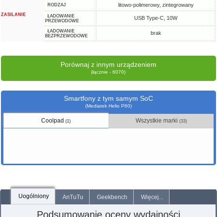
litowo-polimerowy, zintegrowany
RODZAJ
ZASILANIE
ŁADOWANIE
USB Type-C, 10W
PRZEWODOWE
ŁADOWANIE
brak
BEZPRZEWODOWE
Porównaj z innym urządzeniem
(łącznie - 6070)
Smartfony z tym samym SoC
(Mediatek Helio P60)
Coolpad
Wszystkie marki
(1)
(33)
Uogólniony
AnTuTu
Geekbench
Więcej...
Podsumowanie oceny wydajności