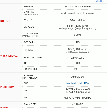
więcej ↓
161.2 x 76.2 x 8.9 mm
WYMIARY
MATERIAŁ
szkło, plastikowy, plastikowy
front, spód, ramka
USB Type-C
ZŁĄCZA
KORPUS
2 SIM (Nano-SIM),
GNIAZDO
karta pamięci (wspólne gniazdo)
CZYTNIK LINII
z boku
PAPILARNYCH
IPS
RODZAJ
2
6.53", 104.7cm
ROZMIAR
(~85.2% ekranu do obudowy)
WYŚWIETLACZ
2340x1080
ROZDZIELCZOŚĆ
395
PPI
19.5:9
PROPORCJI
SYSTEM
Android 10
OPERACYJNY
Mediatek Helio P60
SOC
PLATFORMA
4x2GHz Cortex-A73
CPU
4x2GHz Cortex-A53
Mali-G72 MP3, 800MHz
GPU
4/128 GB
RAM / ROM
PAMIĘĆ