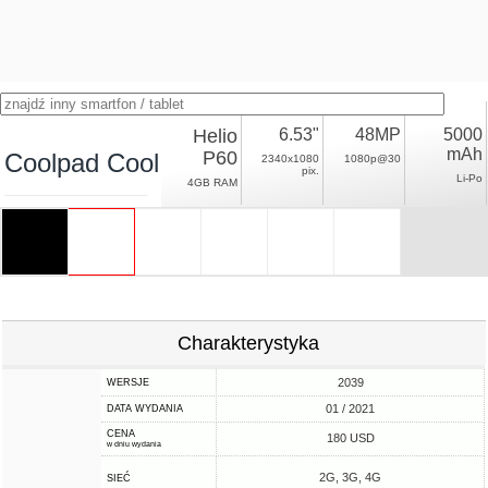
Helio
6.53"
48MP
5000
mAh
P60
Coolpad Cool S
2340x1080
1080p@30
pix.
Li-Po
4GB RAM
Charakterystyka
2039
WERSJE
01 / 2021
DATA WYDANIA
CENA
180 USD
w dniu wydania
2G, 3G, 4G
SIEĆ