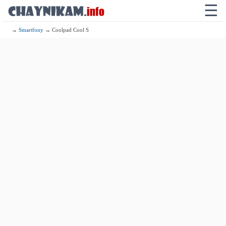
☰
→
Smartfony
→ Coolpad Cool S