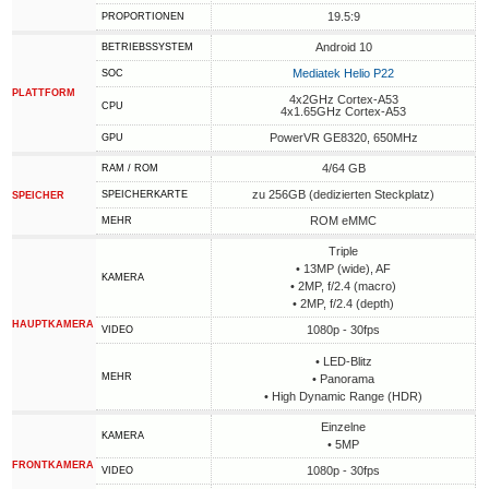
19.5:9
PROPORTIONEN
Android 10
BETRIEBSSYSTEM
Mediatek Helio P22
SOC
PLATTFORM
4x2GHz Cortex-A53
CPU
4x1.65GHz Cortex-A53
PowerVR GE8320, 650MHz
GPU
4/64 GB
RAM / ROM
zu 256GB (dedizierten Steckplatz)
SPEICHERKARTE
SPEICHER
ROM eMMC
MEHR
Triple
• 13MP (wide), AF
KAMERA
• 2MP, f/2.4 (macro)
• 2MP, f/2.4 (depth)
HAUPTKAMERA
1080p - 30fps
VIDEO
• LED-Blitz
MEHR
• Panorama
• High Dynamic Range (HDR)
Einzelne
KAMERA
• 5MP
FRONTKAMERA
1080p - 30fps
VIDEO