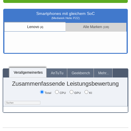
Smartphones mit gleichem SoC
(Mediatek Helio P22)
Lenovo
Alle Marken
(4)
(106)
Verallgemeinertes
AnTuTu
Geekbench
Mehr...
Zusammenfassende Leistungsbewertung
Total
CPU
GPU
KI