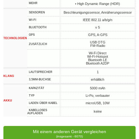
MEHR
• High Dynamic Range (HDR)
Beschleunigungssensor, Annäherungssensor
SENSOREN
IEEE 802.11 a/b/g/n
WI-FI
v 5
BLUETOOTH
GPS, A-GPS
GPS
TECHNOLOGIEN
USB OTG
ZUSÄTZLICH
FM-Radio
Wi-Fi Direct
Wi-Fi-Hotspot
Bluetooth LE
Bluetooth A2DP
1
LAUTSPRECHER
KLANG
erhältlich
3,5MM-BUCHSE
5000 mAh
KAPAZITÄT
Li-Po, verbauter
TYP
AKKU
microUSB, 10W
LADEN ÜBER KABEL
KABELLOSES
keine
AUFLADEN
Mit einem anderen Gerät vergleichen
(insgesamt - 6070)