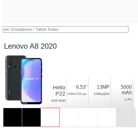
Lenovo A8 2020
Helio
6.53"
13MP
5000
mAh
P22
1560x720 pix.
1080p@30
Li-Po
4GB RAM