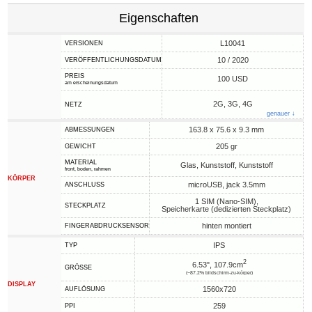
Eigenschaften
L10041
VERSIONEN
10 / 2020
VERÖFFENTLICHUNGSDATUM
PREIS
100 USD
am erscheinungsdatum
2G, 3G, 4G
NETZ
genauer ↓
163.8 x 75.6 x 9.3 mm
ABMESSUNGEN
205 gr
GEWICHT
MATERIAL
Glas, Kunststoff, Kunststoff
front, boden, rahmen
KÖRPER
microUSB, jack 3.5mm
ANSCHLUSS
1 SIM (Nano-SIM),
STECKPLATZ
Speicherkarte (dedizierten Steckplatz)
hinten montiert
FINGERABDRUCKSENSOR
IPS
TYP
2
6.53", 107.9cm
GRÖSSE
(~87.2% bildschirm-zu-körper)
DISPLAY
1560x720
AUFLÖSUNG
259
PPI